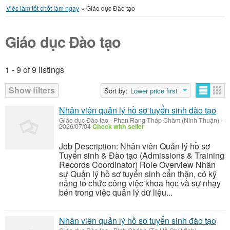
Việc làm tốt chốt làm ngay
»
Giáo dục Đào tạo
Giáo dục Đào tạo
1 - 9 of 9 listings
Listings
Show filters
Sort by:
Lower price first
Nhân viên quản lý hồ sơ tuyển sinh đào tạo
Giáo dục Đào tạo
-
Phan Rang-Tháp Chàm (Ninh Thuận)
-
2026/07/04
Check with seller
Job Description: Nhân viên Quản lý hồ sơ
Tuyển sinh & Đào tạo (Admissions & Training
Records Coordinator) Role Overview Nhân
sự Quản lý hồ sơ tuyển sinh cẩn thận, có kỹ
năng tổ chức công việc khoa học và sự nhạy
bén trong việc quản lý dữ liệu...
Nhân viên quản lý hồ sơ tuyển sinh đào tạo