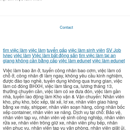
Contact
tìm việc làm
việc làm
tuyển gấp
việc làm sinh viên
SV Job
lviec
việc làm
Việc làm bất động sản
tìm việc làm tại an
giang không cần bằng cấp
việc làm edunet
việc làm edunet
Việc làm bao ăn ở, tuyển công nhân bao cơm, việc làm có
chỗ ở, công nhân đi làm ngay, không yêu cầu kinh nghiệm,
được đào tạo nghề, tuyển dụng không qua trung gian, việc
làm có đóng BHXH, việc làm tăng ca, lương tháng 13,
thưởng chuyên cần, việc làm có xe đưa đón, việc làm gần
nhà, tuyển lao động làm Kho vận & Vận chuyển: Nhân viên
kho, phụ kho, bốc xếp, tài xế, lơ xe, nhân viên giao hàng
bằng xe máy, shipper, nhân viên soạn hàng, công nhân bốc
xếp container, nhân viên xe nâng. Dịch vụ tại chỗ: Bảo vệ,
nhân viên tạp vụ, nhân viên vệ sinh công nghiệp, nhân viên
rửa xe, nhân viên trông giữ xe, nhân viên phụ bếp, nhân
viên phục vụ, nhân viên tạp vụ văn phòng, nhân viên giặt ủi.