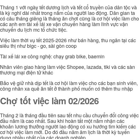
Tháng 1 với ngày tết dương lịch và tết cổ truyền của dân tộc và
là kỳ nghĩ dài nhất trong năm của người lao động. Dân gian ta
có câu tháng giêng là tháng ăn chơi cũng là cơ hội việc làm cho
các anh em tài xế lái xe vận chuyển hàng làm lĩnh vực vận
chuyển du lịch mc tổ chức tiệc.
Việc làm thời vụ tết 2025-2026 như bán hàng, thu ngân tại các
siêu thị như bigc - go, sài gòn coop
Tài xế lái xe công nghệ: chạy grab bike, baemin
Nhân viên giao hàng làm việc Shopee, lazada, tiki và các sàn
thương mại điện tử khác
Bảo vệ giử nhà dịp tết là cơ hội làm việc cho các bạn sinh viên,
công nhân xa quê ăn tết ở thành phố muốn có thêm thu nhập
Chợ tốt việc làm 02/2026
Tháng 2 là tháng đầu tiên sau tết nhu cầu chuyển đổi công việc
đầu năm là cao nhất. Sau khi hoàn tất một năm nhận các
khoản lương thưởng người lao động có xu hướng tìm kiếm các
cơ hội việc làm mới. Do đó đầu năm âm lịch là thời kỳ tuyển
dụng nhiều nhất của các doanh nghiệp.