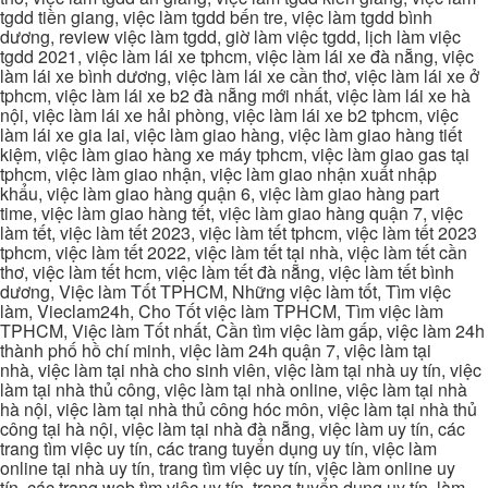
tgdd tiền giang, việc làm tgdd bến tre, việc làm tgdd bình
dương, review việc làm tgdd, giờ làm việc tgdd, lịch làm việc
tgdd 2021, việc làm lái xe tphcm, việc làm lái xe đà nẵng, việc
làm lái xe bình dương, việc làm lái xe cần thơ, việc làm lái xe ở
tphcm, việc làm lái xe b2 đà nẵng mới nhất, việc làm lái xe hà
nội, việc làm lái xe hải phòng, việc làm lái xe b2 tphcm, việc
làm lái xe gia lai, việc làm giao hàng, việc làm giao hàng tiết
kiệm, việc làm giao hàng xe máy tphcm, việc làm giao gas tại
tphcm, việc làm giao nhận, việc làm giao nhận xuất nhập
khẩu, việc làm giao hàng quận 6, việc làm giao hàng part
time, việc làm giao hàng tết, việc làm giao hàng quận 7, việc
làm tết, việc làm tết 2023, việc làm tết tphcm, việc làm tết 2023
tphcm, việc làm tết 2022, việc làm tết tại nhà, việc làm tết cần
thơ, việc làm tết hcm, việc làm tết đà nẵng, việc làm tết bình
dương, Việc làm Tốt TPHCM, Những việc làm tốt, Tìm việc
làm, Vieclam24h, Cho Tốt việc làm TPHCM, Tìm việc làm
TPHCM, Việc làm Tốt nhất, Cần tìm việc làm gấp, việc làm 24h
thành phố hồ chí minh, việc làm 24h quận 7, việc làm tại
nhà, việc làm tại nhà cho sinh viên, việc làm tại nhà uy tín, việc
làm tại nhà thủ công, việc làm tại nhà online, việc làm tại nhà
hà nội, việc làm tại nhà thủ công hóc môn, việc làm tại nhà thủ
công tại hà nội, việc làm tại nhà đà nẵng, việc làm uy tín, các
trang tìm việc uy tín, các trang tuyển dụng uy tín, việc làm
online tại nhà uy tín, trang tìm việc uy tín, việc làm online uy
tín, các trang web tìm việc uy tín, trang tuyển dụng uy tín, làm