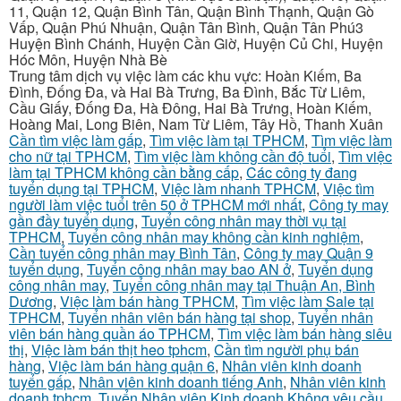
11, Quận 12, Quận Bình Tân, Quận Bình Thạnh, Quận Gò
Vấp, Quận Phú Nhuận, Quận Tân Bình, Quận Tân Phú3
Huyện Bình Chánh, Huyện Cần Giờ, Huyện Củ Chi, Huyện
Hóc Môn, Huyện Nhà Bè
Trung tâm dịch vụ việc làm các khu vực: Hoàn Kiếm, Ba
Đình, Đống Đa, và Hai Bà Trưng, Ba Đình, Bắc Từ Liêm,
Cầu Giấy, Đống Đa, Hà Đông, Hai Bà Trưng, Hoàn Kiếm,
Hoàng Mai, Long Biên, Nam Từ Liêm, Tây Hồ, Thanh Xuân
Cần tìm việc làm gấp
,
Tìm việc làm tại TPHCM
,
Tìm việc làm
cho nữ tại TPHCM
,
Tìm việc làm không cần độ tuổi
,
Tìm việc
làm tại TPHCM không cần bằng cấp
,
Các công ty đang
tuyển dụng tại TPHCM
,
Việc làm nhanh TPHCM
,
Việc tìm
người làm việc tuổi trên 50 ở TPHCM mới nhất
,
Công ty may
gần đầy tuyển dụng
,
Tuyển công nhân may thời vụ tại
TPHCM
,
Tuyển công nhân may không cần kinh nghiệm
,
Cần tuyển công nhân may Bình Tân
,
Công ty may Quận 9
tuyển dụng
,
Tuyển công nhân may bao AN ở
,
Tuyển dụng
công nhân may
,
Tuyển công nhân may tại Thuận An, Bình
Dương
,
Việc làm bán hàng TPHCM
,
Tìm việc làm Sale tại
TPHCM
,
Tuyển nhân viên bán hàng tại shop
,
Tuyển nhân
viên bán hàng quần áo TPHCM
,
Tìm việc làm bán hàng siêu
thị
,
Việc làm bán thịt heo tphcm
,
Cần tìm người phụ bán
hàng
,
Việc làm bán hàng quận 6
,
Nhân viên kinh doanh
tuyển gấp
,
Nhân viên kinh doanh tiếng Anh
,
Nhân viên kinh
doanh tphcm
,
Tuyển Nhân viên Kinh doanh Không yêu cầu