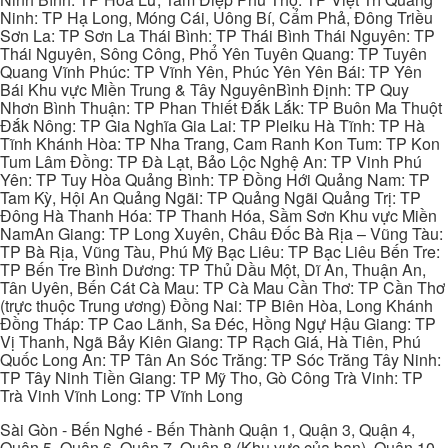
Ninh: TP Hạ Long, Móng Cái, Uông Bí, Cẩm Phả, Đông Triều
Sơn La: TP Sơn La Thái Bình: TP Thái Bình Thái Nguyên: TP
Thái Nguyên, Sông Công, Phổ Yên Tuyên Quang: TP Tuyên
Quang Vĩnh Phúc: TP Vĩnh Yên, Phúc Yên Yên Bái: TP Yên
Bái Khu vực Miền Trung & Tây NguyênBình Định: TP Quy
Nhơn Bình Thuận: TP Phan Thiết Đắk Lắk: TP Buôn Ma Thuột
Đắk Nông: TP Gia Nghĩa Gia Lai: TP Pleiku Hà Tĩnh: TP Hà
Tĩnh Khánh Hòa: TP Nha Trang, Cam Ranh Kon Tum: TP Kon
Tum Lâm Đồng: TP Đà Lạt, Bảo Lộc Nghệ An: TP Vinh Phú
Yên: TP Tuy Hòa Quảng Bình: TP Đồng Hới Quảng Nam: TP
Tam Kỳ, Hội An Quảng Ngãi: TP Quảng Ngãi Quảng Trị: TP
Đông Hà Thanh Hóa: TP Thanh Hóa, Sầm Sơn Khu vực Miền
NamAn Giang: TP Long Xuyên, Châu Đốc Bà Rịa – Vũng Tàu:
TP Bà Rịa, Vũng Tàu, Phú Mỹ Bạc Liêu: TP Bạc Liêu Bến Tre:
TP Bến Tre Bình Dương: TP Thủ Dầu Một, Dĩ An, Thuận An,
Tân Uyên, Bến Cát Cà Mau: TP Cà Mau Cần Thơ: TP Cần Thơ
(trực thuộc Trung ương) Đồng Nai: TP Biên Hòa, Long Khánh
Đồng Tháp: TP Cao Lãnh, Sa Đéc, Hồng Ngự Hậu Giang: TP
Vị Thanh, Ngã Bảy Kiên Giang: TP Rạch Giá, Hà Tiên, Phú
Quốc Long An: TP Tân An Sóc Trăng: TP Sóc Trăng Tây Ninh:
TP Tây Ninh Tiền Giang: TP Mỹ Tho, Gò Công Trà Vinh: TP
Trà Vinh Vĩnh Long: TP Vĩnh Long
Sài Gòn - Bến Nghé - Bến Thành Quận 1, Quận 3, Quận 4,
Quận 5, Quận 6, Quận 7, Quận 8 (Khu vực của bạn), Quận 10,