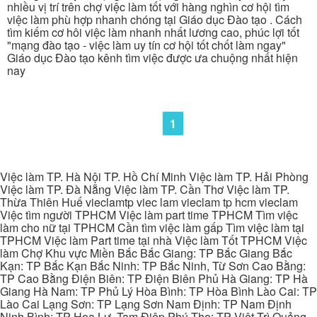
nhiều vị trí trên chợ việc làm tốt với hàng nghìn cơ hội tìm
việc làm phù hợp nhanh chóng tại Giáo dục Đào tạo . Cách
tìm kiếm cơ hôi việc làm nhanh nhất lương cao, phúc lợi tốt
"mạng đào tạo - việc làm uy tín cơ hội tốt chốt làm ngay"
Giáo dục Đào tạo kênh tìm việc được ưa chuộng nhất hiện
nay
1
Việc làm TP. Hà Nội TP. Hồ Chí Minh Việc làm TP. Hải Phòng
Việc làm TP. Đà Nẵng Việc làm TP. Cần Thơ Việc làm TP.
Thừa Thiên Huế vieclamtp viec lam vieclam tp hcm vieclam
Việc tìm người TPHCM Việc làm part time TPHCM Tìm việc
làm cho nữ tại TPHCM Cần tìm việc làm gấp Tìm việc làm tại
TPHCM Việc làm Part time tại nhà Việc làm Tốt TPHCM Việc
làm Chợ Khu vực Miền Bắc Bắc Giang: TP Bắc Giang Bắc
Kạn: TP Bắc Kạn Bắc Ninh: TP Bắc Ninh, Từ Sơn Cao Bằng:
TP Cao Bằng Điện Biên: TP Điện Biên Phủ Hà Giang: TP Hà
Giang Hà Nam: TP Phủ Lý Hòa Bình: TP Hòa Bình Lào Cai: TP
Lào Cai Lạng Sơn: TP Lạng Sơn Nam Định: TP Nam Định
Ninh Bình: TP Hoa Lư, Tam Điệp Phú Thọ: TP Việt Trì Quảng