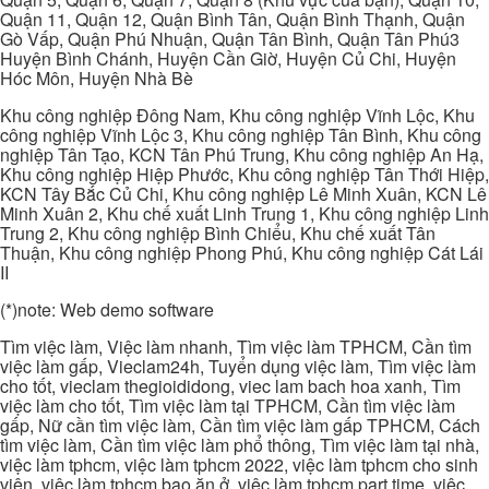
Quận 11, Quận 12, Quận Bình Tân, Quận Bình Thạnh, Quận
Gò Vấp, Quận Phú Nhuận, Quận Tân Bình, Quận Tân Phú3
Huyện Bình Chánh, Huyện Cần Giờ, Huyện Củ Chi, Huyện
Hóc Môn, Huyện Nhà Bè
Khu công nghiệp Đông Nam, Khu công nghiệp Vĩnh Lộc, Khu
công nghiệp Vĩnh Lộc 3, Khu công nghiệp Tân Bình, Khu công
nghiệp Tân Tạo, KCN Tân Phú Trung, Khu công nghiệp An Hạ,
Khu công nghiệp Hiệp Phước, Khu công nghiệp Tân Thới Hiệp,
KCN Tây Bắc Củ Chi, Khu công nghiệp Lê Minh Xuân, KCN Lê
Minh Xuân 2, Khu chế xuất Linh Trung 1, Khu công nghiệp Linh
Trung 2, Khu công nghiệp Bình Chiểu, Khu chế xuất Tân
Thuận, Khu công nghiệp Phong Phú, Khu công nghiệp Cát Lái
II
(*)note: Web demo software
Tìm việc làm, Việc làm nhanh, Tìm việc làm TPHCM, Cần tìm
việc làm gấp, Vieclam24h, Tuyển dụng việc làm, Tìm việc làm
cho tốt, vieclam thegioididong, viec lam bach hoa xanh, Tìm
việc làm cho tốt, Tìm việc làm tại TPHCM, Cần tìm việc làm
gấp, Nữ cần tìm việc làm, Cần tìm việc làm gấp TPHCM, Cách
tìm việc làm, Cần tìm việc làm phổ thông, Tìm việc làm tại nhà,
việc làm tphcm, việc làm tphcm 2022, việc làm tphcm cho sinh
viên, việc làm tphcm bao ăn ở, việc làm tphcm part time, việc