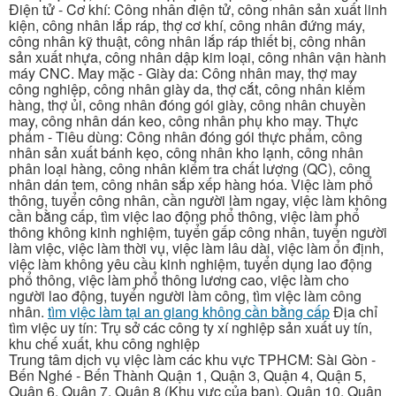
Điện tử - Cơ khí: Công nhân điện tử, công nhân sản xuất linh
kiện, công nhân lắp ráp, thợ cơ khí, công nhân đứng máy,
công nhân kỹ thuật, công nhân lắp ráp thiết bị, công nhân
sản xuất nhựa, công nhân dập kim loại, công nhân vận hành
máy CNC. May mặc - Giày da: Công nhân may, thợ may
công nghiệp, công nhân giày da, thợ cắt, công nhân kiểm
hàng, thợ ủi, công nhân đóng gói giày, công nhân chuyền
may, công nhân dán keo, công nhân phụ kho may. Thực
phẩm - Tiêu dùng: Công nhân đóng gói thực phẩm, công
nhân sản xuất bánh kẹo, công nhân kho lạnh, công nhân
phân loại hàng, công nhân kiểm tra chất lượng (QC), công
nhân dán tem, công nhân sắp xếp hàng hóa. Việc làm phổ
thông, tuyển công nhân, cần người làm ngay, việc làm không
cần bằng cấp, tìm việc lao động phổ thông, việc làm phổ
thông không kinh nghiệm, tuyển gấp công nhân, tuyển người
làm việc, việc làm thời vụ, việc làm lâu dài, việc làm ổn định,
việc làm không yêu cầu kinh nghiệm, tuyển dụng lao động
phổ thông, việc làm phổ thông lương cao, việc làm cho
người lao động, tuyển người làm công, tìm việc làm công
nhân.
tìm việc làm tại an giang không cần bằng cấp
Địa chỉ
tìm việc uy tín: Trụ sở các công ty xí nghiệp sản xuất uy tín,
khu chế xuất, khu công nghiệp
Trung tâm dịch vụ việc làm các khu vực TPHCM: Sài Gòn -
Bến Nghé - Bến Thành Quận 1, Quận 3, Quận 4, Quận 5,
Quận 6, Quận 7, Quận 8 (Khu vực của bạn), Quận 10, Quận