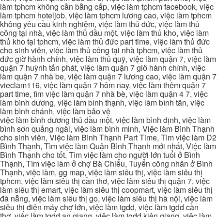
làm tphcm không cần bằng cấp, việc làm tphcm facebook, việc
làm tphcm hoteljob, việc làm tphcm lương cao, việc làm tphcm
không yêu cầu kinh nghiệm, việc làm thủ đức, việc làm thủ
công tại nhà, việc làm thủ dầu một, việc làm thủ kho, việc làm
thủ kho tại tphcm, việc làm thủ đức part time, việc làm thủ đức
cho sinh viên, việc làm thủ công tại nhà tphcm, việc làm thủ
đức giờ hành chính, việc làm thủ quỹ, việc làm quận 7, việc làm
quận 7 huỳnh tấn phát, việc làm quận 7 giờ hành chính, việc
làm quận 7 nhà be, việc làm quận 7 lương cao, việc làm quận 7
vieclam116, việc làm quận 7 hôm nay, việc làm thêm quận 7
part time, tìm việc làm quận 7 nhà bè, việc làm quận 4 7, việc
làm bình dương, việc làm bình thạnh, việc làm bình tân, việc
làm bình chánh, việc làm bảo vệ
việc làm bình dương thủ dầu một, việc làm bình định, việc làm
bình sơn quảng ngãi, việc làm bình minh, Việc làm Bình Thạnh
cho sinh viên, Việc làm Bình Thạnh Part Time, Tìm việc làm D2
Bình Thạnh, Tìm việc làm Quận Bình Thạnh mới nhất, Việc làm
Bình Thạnh cho tốt, Tìm việc làm cho người lớn tuổi ở Bình
Thạnh, Tìm việc làm ở chợ Bà Chiểu, Tuyển công nhân ở Bình
Thạnh, việc làm, gg map, việc làm siêu thị, việc làm siêu thị
tphcm, việc làm siêu thị cần thơ, việc làm siêu thị quận 7, việc
làm siêu thị emart, việc làm siêu thị coopmart, việc làm siêu thị
đà nẵng, việc làm siêu thị go, việc làm siêu thị hà nội, việc làm
siêu thị điện máy chợ lớn, việc làm tgdd, việc làm tgdd cần
thơ, việc làm tgdd an giang, việc làm tgdd kiên giang, việc làm