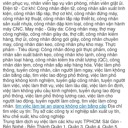
viên phục vụ, nhân viên tạp vụ văn phòng, nhân viên giặt ủi.
Điện tử - Cơ khí: Công nhân điện tử, công nhân sản xuất linh
kiện, công nhân lắp ráp, thợ cơ khí, công nhân đứng máy,
công nhân kỹ thuật, công nhân lắp ráp thiết bị, công nhân
sản xuất nhựa, công nhân dập kim loại, công nhân vận hành
máy CNC. May mặc - Giày da: Công nhân may, thợ may
công nghiệp, công nhân giày da, thợ cắt, công nhân kiểm
hàng, thợ ủi, công nhân đóng gói giày, công nhân chuyền
may, công nhân dán keo, công nhân phụ kho may. Thực
phẩm - Tiêu dùng: Công nhân đóng gói thực phẩm, công
nhân sản xuất bánh kẹo, công nhân kho lạnh, công nhân
phân loại hàng, công nhân kiểm tra chất lượng (QC), công
nhân dán tem, công nhân sắp xếp hàng hóa. Việc làm phổ
thông, tuyển công nhân, cần người làm ngay, việc làm không
cần bằng cấp, tìm việc lao động phổ thông, việc làm phổ
thông không kinh nghiệm, tuyển gấp công nhân, tuyển người
làm việc, việc làm thời vụ, việc làm lâu dài, việc làm ổn định,
việc làm không yêu cầu kinh nghiệm, tuyển dụng lao động
phổ thông, việc làm phổ thông lương cao, việc làm cho
người lao động, tuyển người làm công, tìm việc làm công
nhân.
tìm việc làm tại an giang không cần bằng cấp
Địa chỉ
tìm việc uy tín: Trụ sở các công ty xí nghiệp sản xuất uy tín,
khu chế xuất, khu công nghiệp
Trung tâm dịch vụ việc làm các khu vực TPHCM: Sài Gòn -
Bến Nghé - Bến Thành Quận 1, Quận 3, Quận 4, Quận 5,