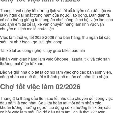
Tháng 1 với ngày tết dương lịch và tết cổ truyền của dân tộc và
là kỳ nghĩ dài nhất trong năm của người lao động. Dân gian ta
có câu tháng giêng là tháng ăn chơi cũng là cơ hội việc làm cho
các anh em tài xế lái xe vận chuyển hàng làm lĩnh vực vận
chuyển du lịch mc tổ chức tiệc.
Việc làm thời vụ tết 2025-2026 như bán hàng, thu ngân tại các
siêu thị như bigc - go, sài gòn coop
Tài xế lái xe công nghệ: chạy grab bike, baemin
Nhân viên giao hàng làm việc Shopee, lazada, tiki và các sàn
thương mại điện tử khác
Bảo vệ giử nhà dịp tết là cơ hội làm việc cho các bạn sinh viên,
công nhân xa quê ăn tết ở thành phố muốn có thêm thu nhập
Chợ tốt việc làm 02/2026
Tháng 2 là tháng đầu tiên sau tết nhu cầu chuyển đổi công việc
đầu năm là cao nhất. Sau khi hoàn tất một năm nhận các
khoản lương thưởng người lao động có xu hướng tìm kiếm các
cơ hội việc làm mới. Do đó đầu năm âm lịch là thời kỳ tuyển