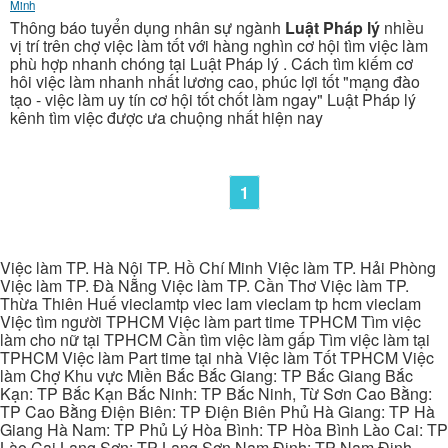
Minh
Thông báo tuyển dụng nhân sự ngành
Luật Pháp lý
nhiều
vị trí trên chợ việc làm tốt với hàng nghìn cơ hội tìm việc làm
phù hợp nhanh chóng tại Luật Pháp lý . Cách tìm kiếm cơ
hôi việc làm nhanh nhất lương cao, phúc lợi tốt "mạng đào
tạo - việc làm uy tín cơ hội tốt chốt làm ngay" Luật Pháp lý
kênh tìm việc được ưa chuộng nhất hiện nay
1
Việc làm TP. Hà Nội TP. Hồ Chí Minh Việc làm TP. Hải Phòng
Việc làm TP. Đà Nẵng Việc làm TP. Cần Thơ Việc làm TP.
Thừa Thiên Huế vieclamtp viec lam vieclam tp hcm vieclam
Việc tìm người TPHCM Việc làm part time TPHCM Tìm việc
làm cho nữ tại TPHCM Cần tìm việc làm gấp Tìm việc làm tại
TPHCM Việc làm Part time tại nhà Việc làm Tốt TPHCM Việc
làm Chợ Khu vực Miền Bắc Bắc Giang: TP Bắc Giang Bắc
Kạn: TP Bắc Kạn Bắc Ninh: TP Bắc Ninh, Từ Sơn Cao Bằng:
TP Cao Bằng Điện Biên: TP Điện Biên Phủ Hà Giang: TP Hà
Giang Hà Nam: TP Phủ Lý Hòa Bình: TP Hòa Bình Lào Cai: TP
Lào Cai Lạng Sơn: TP Lạng Sơn Nam Định: TP Nam Định