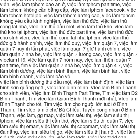
viên, việc làm tphcm bao ăn ở, việc làm tphcm part time, việc
làm tphcm không cần bằng cấp, việc làm tphcm facebook, việc
làm tphcm hoteljob, việc làm tphcm lương cao, việc làm tphcm
không yêu cầu kinh nghiệm, việc làm thủ đức, việc làm thủ
công tại nhà, việc làm thủ dầu một, việc làm thủ kho, việc làm
thủ kho tại tphcm, việc làm thủ đức part time, việc làm thủ đức
cho sinh viên, việc làm thủ công tại nhà tphcm, việc làm thủ
đức giờ hành chính, việc làm thủ quỹ, việc làm quận 7, việc làm
quận 7 huỳnh tấn phát, việc làm quận 7 giờ hành chính, việc
làm quận 7 nhà be, việc làm quận 7 lương cao, việc làm quận 7
vieclam116, việc làm quận 7 hôm nay, việc làm thêm quận 7
part time, tìm việc làm quận 7 nhà bè, việc làm quận 4 7, việc
làm bình dương, việc làm bình thạnh, việc làm bình tân, việc
làm bình chánh, việc làm bảo vệ
việc làm bình dương thủ dầu một, việc làm bình định, việc làm
bình sơn quảng ngãi, việc làm bình minh, Việc làm Bình Thạnh
cho sinh viên, Việc làm Bình Thạnh Part Time, Tìm việc làm D2
Bình Thạnh, Tìm việc làm Quận Bình Thạnh mới nhất, Việc làm
Bình Thạnh cho tốt, Tìm việc làm cho người lớn tuổi ở Bình
Thạnh, Tìm việc làm ở chợ Bà Chiểu, Tuyển công nhân ở Bình
Thạnh, việc làm, gg map, việc làm siêu thị, việc làm siêu thị
tphcm, việc làm siêu thị cần thơ, việc làm siêu thị quận 7, việc
làm siêu thị emart, việc làm siêu thị coopmart, việc làm siêu thị
đà nẵng, việc làm siêu thị go, việc làm siêu thị hà nội, việc làm
siêu thị điện máy chợ lớn, việc làm tgdd, việc làm tgdd cần