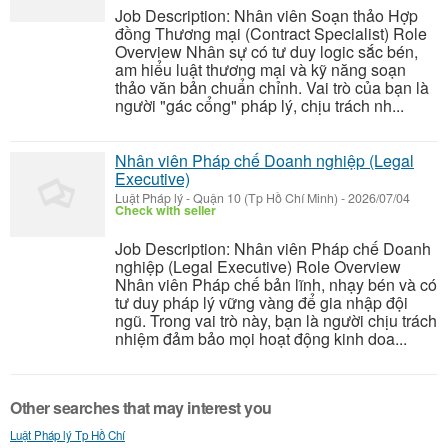
Job Description: Nhân viên Soạn thảo Hợp
đồng Thương mại (Contract Specialist) Role
Overview Nhân sự có tư duy logic sắc bén,
am hiểu luật thương mại và kỹ năng soạn
thảo văn bản chuẩn chỉnh. Vai trò của bạn là
người "gác cổng" pháp lý, chịu trách nh...
Nhân viên Pháp chế Doanh nghiệp (Legal
Executive)
Luật Pháp lý
-
Quận 10 (Tp Hồ Chí Minh)
-
2026/07/04
Check with seller
Job Description: Nhân viên Pháp chế Doanh
nghiệp (Legal Executive) Role Overview
Nhân viên Pháp chế bản lĩnh, nhạy bén và có
tư duy pháp lý vững vàng để gia nhập đội
ngũ. Trong vai trò này, bạn là người chịu trách
nhiệm đảm bảo mọi hoạt động kinh doa...
Other searches that may interest you
Luật Pháp lý Tp Hồ Chí