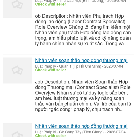
Luật Pháp lý
-
Thủ Dầu Một (Bình Dương)
-
2026/07/04
Check with seller
ob Description: Nhân viên Phụ trách Hợp
đồng lao động (Labor Contract Specialist)
Role Overview Chúng tôi đang tìm kiếm một
Nhân viên phụ trách Hợp đồng lao động cẩn
trọng, am hiểu pháp luật và có kỹ năng quản
lý hành chính nhân sự xuất sắc. Trong va...
Nhân viên soạn thảo hợp đồng thương mại
Luật Pháp lý
-
Quận 1 (Tp Hồ Chí Minh)
-
2026/07/04
Check with seller
Job Description: Nhân viên Soạn thảo Hợp
đồng Thương mại (Contract Specialist) Role
Overview Nhân sự có tư duy logic sắc bén,
am hiểu luật thương mại và kỹ năng soạn
thảo văn bản chuẩn chỉnh. Vai trò của bạn là
người "gác cổng" pháp lý, chịu trách nh...
Nhân viên soạn thảo hợp đồng thương mại
Luật Pháp lý
-
Gò Công Tây (Tiền Giang)
-
2026/07/04
Check with seller