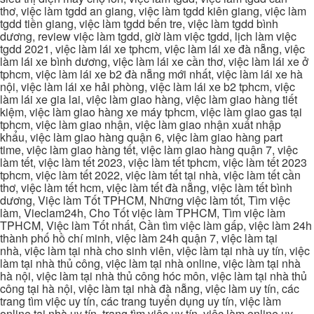
thơ, việc làm tgdd an giang, việc làm tgdd kiên giang, việc làm
tgdd tiền giang, việc làm tgdd bến tre, việc làm tgdd bình
dương, review việc làm tgdd, giờ làm việc tgdd, lịch làm việc
tgdd 2021, việc làm lái xe tphcm, việc làm lái xe đà nẵng, việc
làm lái xe bình dương, việc làm lái xe cần thơ, việc làm lái xe ở
tphcm, việc làm lái xe b2 đà nẵng mới nhất, việc làm lái xe hà
nội, việc làm lái xe hải phòng, việc làm lái xe b2 tphcm, việc
làm lái xe gia lai, việc làm giao hàng, việc làm giao hàng tiết
kiệm, việc làm giao hàng xe máy tphcm, việc làm giao gas tại
tphcm, việc làm giao nhận, việc làm giao nhận xuất nhập
khẩu, việc làm giao hàng quận 6, việc làm giao hàng part
time, việc làm giao hàng tết, việc làm giao hàng quận 7, việc
làm tết, việc làm tết 2023, việc làm tết tphcm, việc làm tết 2023
tphcm, việc làm tết 2022, việc làm tết tại nhà, việc làm tết cần
thơ, việc làm tết hcm, việc làm tết đà nẵng, việc làm tết bình
dương, Việc làm Tốt TPHCM, Những việc làm tốt, Tìm việc
làm, Vieclam24h, Cho Tốt việc làm TPHCM, Tìm việc làm
TPHCM, Việc làm Tốt nhất, Cần tìm việc làm gấp, việc làm 24h
thành phố hồ chí minh, việc làm 24h quận 7, việc làm tại
nhà, việc làm tại nhà cho sinh viên, việc làm tại nhà uy tín, việc
làm tại nhà thủ công, việc làm tại nhà online, việc làm tại nhà
hà nội, việc làm tại nhà thủ công hóc môn, việc làm tại nhà thủ
công tại hà nội, việc làm tại nhà đà nẵng, việc làm uy tín, các
trang tìm việc uy tín, các trang tuyển dụng uy tín, việc làm
online tại nhà uy tín, trang tìm việc uy tín, việc làm online uy