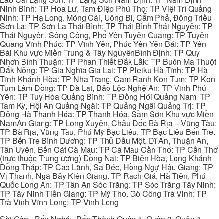
Ninh Bình: TP Hoa Lư, Tam Điệp Phú Thọ: TP Việt Trì Quảng
Ninh: TP Hạ Long, Móng Cái, Uông Bí, Cẩm Phả, Đông Triều
Sơn La: TP Sơn La Thái Bình: TP Thái Bình Thái Nguyên: TP
Thái Nguyên, Sông Công, Phổ Yên Tuyên Quang: TP Tuyên
Quang Vĩnh Phúc: TP Vĩnh Yên, Phúc Yên Yên Bái: TP Yên
Bái Khu vực Miền Trung & Tây NguyênBình Định: TP Quy
Nhơn Bình Thuận: TP Phan Thiết Đắk Lắk: TP Buôn Ma Thuột
Đắk Nông: TP Gia Nghĩa Gia Lai: TP Pleiku Hà Tĩnh: TP Hà
Tĩnh Khánh Hòa: TP Nha Trang, Cam Ranh Kon Tum: TP Kon
Tum Lâm Đồng: TP Đà Lạt, Bảo Lộc Nghệ An: TP Vinh Phú
Yên: TP Tuy Hòa Quảng Bình: TP Đồng Hới Quảng Nam: TP
Tam Kỳ, Hội An Quảng Ngãi: TP Quảng Ngãi Quảng Trị: TP
Đông Hà Thanh Hóa: TP Thanh Hóa, Sầm Sơn Khu vực Miền
NamAn Giang: TP Long Xuyên, Châu Đốc Bà Rịa – Vũng Tàu:
TP Bà Rịa, Vũng Tàu, Phú Mỹ Bạc Liêu: TP Bạc Liêu Bến Tre:
TP Bến Tre Bình Dương: TP Thủ Dầu Một, Dĩ An, Thuận An,
Tân Uyên, Bến Cát Cà Mau: TP Cà Mau Cần Thơ: TP Cần Thơ
(trực thuộc Trung ương) Đồng Nai: TP Biên Hòa, Long Khánh
Đồng Tháp: TP Cao Lãnh, Sa Đéc, Hồng Ngự Hậu Giang: TP
Vị Thanh, Ngã Bảy Kiên Giang: TP Rạch Giá, Hà Tiên, Phú
Quốc Long An: TP Tân An Sóc Trăng: TP Sóc Trăng Tây Ninh:
TP Tây Ninh Tiền Giang: TP Mỹ Tho, Gò Công Trà Vinh: TP
Trà Vinh Vĩnh Long: TP Vĩnh Long
Sài Gòn - Bến Nghé - Bến Thành Quận 1, Quận 3, Quận 4,