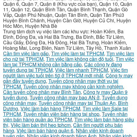
Quận 6, Quận 7, Quận 8 (Khu vực của bạn), Quận 10, Quận
11, Quận 12, Quận Bình Tân, Quận Bình Thạnh, Quận Gò
Vấp, Quận Phú Nhuận, Quận Tân Bình, Quận Tân Phú3
Huyện Bình Chánh, Huyện Cần Giờ, Huyện Củ Chi, Huyện
Hóc Môn, Huyện Nhà Bè
Trung tâm dịch vụ việc làm các khu vực: Hoàn Kiếm, Ba
Đình, Đống Đa, và Hai Bà Trưng, Ba Đình, Bắc Từ Liêm,
Cầu Giấy, Đống Đa, Hà Đông, Hai Bà Trưng, Hoàn Kiếm,
Hoàng Mai, Long Biên, Nam Từ Liêm, Tây Hồ, Thanh Xuân
Cần tìm việc làm gấp
,
Tìm việc làm tại TPHCM
,
Tìm việc làm
cho nữ tại TPHCM
,
Tìm việc làm không cần độ tuổi
,
Tìm việc
làm tại TPHCM không cần bằng cấp
,
Các công ty đang
tuyển dụng tại TPHCM
,
Việc làm nhanh TPHCM
,
Việc tìm
người làm việc tuổi trên 50 ở TPHCM mới nhất
,
Công ty may
gần đầy tuyển dụng
,
Tuyển công nhân may thời vụ tại
TPHCM
,
Tuyển công nhân may không cần kinh nghiệm
,
Cần tuyển công nhân may Bình Tân
,
Công ty may Quận 9
tuyển dụng
,
Tuyển công nhân may bao AN ở
,
Tuyển dụng
công nhân may
,
Tuyển công nhân may tại Thuận An, Bình
Dương
,
Việc làm bán hàng TPHCM
,
Tìm việc làm Sale tại
TPHCM
,
Tuyển nhân viên bán hàng tại shop
,
Tuyển nhân
viên bán hàng quần áo TPHCM
,
Tìm việc làm bán hàng siêu
thị
,
Việc làm bán thịt heo tphcm
,
Cần tìm người phụ bán
hàng
,
Việc làm bán hàng quận 6
,
Nhân viên kinh doanh
tuyển gấp
,
Nhân viên kinh doanh tiếng Anh
,
Nhân viên kinh