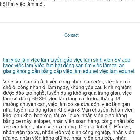
hội tìm việc làm mới.
Contact
tìm việc làm
việc làm
tuyển gấp
việc làm sinh viên
SV Job
lviec
việc làm
Việc làm bất động sản
tìm việc làm tại an
giang không cần bằng cấp
việc làm edunet
việc làm edunet
Việc làm bao ăn ở, tuyển công nhân bao cơm, việc làm có
chỗ ở, công nhân đi làm ngay, không yêu cầu kinh nghiệm,
được đào tạo nghề, tuyển dụng không qua trung gian, việc
làm có đóng BHXH, việc làm tăng ca, lương tháng 13,
thưởng chuyên cần, việc làm có xe đưa đón, việc làm gần
nhà, tuyển lao động làm Kho vận & Vận chuyển: Nhân viên
kho, phụ kho, bốc xếp, tài xế, lơ xe, nhân viên giao hàng
bằng xe máy, shipper, nhân viên soạn hàng, công nhân bốc
xếp container, nhân viên xe nâng. Dịch vụ tại chỗ: Bảo vệ,
nhân viên tạp vụ, nhân viên vệ sinh công nghiệp, nhân viên
rửa xe, nhân viên trông giữ xe, nhân viên phụ bếp, nhân