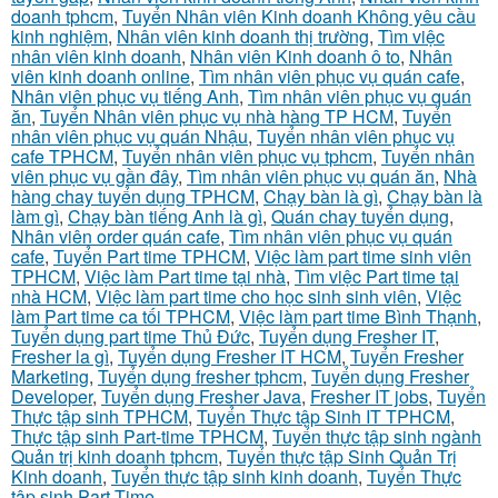
doanh tphcm
,
Tuyển Nhân viên Kinh doanh Không yêu cầu
kinh nghiệm
,
Nhân viên kinh doanh thị trường
,
Tìm việc
nhân viên kinh doanh
,
Nhân viên Kinh doanh ô to
,
Nhân
viên kinh doanh online
,
Tìm nhân viên phục vụ quán cafe
,
Nhân viên phục vụ tiếng Anh
,
Tìm nhân viên phục vụ quán
ăn
,
Tuyển Nhân viên phục vụ nhà hàng TP HCM
,
Tuyển
nhân viên phục vụ quán Nhậu
,
Tuyển nhân viên phục vụ
cafe TPHCM
,
Tuyển nhân viên phục vụ tphcm
,
Tuyển nhân
viên phục vụ gần đây
,
Tìm nhân viên phục vụ quán ăn
,
Nhà
hàng chay tuyển dụng TPHCM
,
Chạy bàn là gì
,
Chạy bàn là
làm gì
,
Chạy bàn tiếng Anh là gì
,
Quán chay tuyển dụng
,
Nhân viên order quán cafe
,
Tìm nhân viên phục vụ quán
cafe
,
Tuyển Part time TPHCM
,
Việc làm part time sinh viên
TPHCM
,
Việc làm Part time tại nhà
,
Tìm việc Part time tại
nhà HCM
,
Việc làm part time cho học sinh sinh viên
,
Việc
làm Part time ca tối TPHCM
,
Việc làm part time Bình Thạnh
,
Tuyển dụng part time Thủ Đức
,
Tuyển dụng Fresher IT
,
Fresher la gì
,
Tuyển dụng Fresher IT HCM
,
Tuyển Fresher
Marketing
,
Tuyển dụng fresher tphcm
,
Tuyển dụng Fresher
Developer
,
Tuyển dụng Fresher Java
,
Fresher IT jobs
,
Tuyển
Thực tập sinh TPHCM
,
Tuyển Thực tập Sinh IT TPHCM
,
Thực tập sinh Part-time TPHCM
,
Tuyển thực tập sinh ngành
Quản trị kinh doanh tphcm
,
Tuyển thực tập Sinh Quản Trị
Kinh doanh
,
Tuyển thực tập sinh kinh doanh
,
Tuyển Thực
tập sinh Part-Time
,