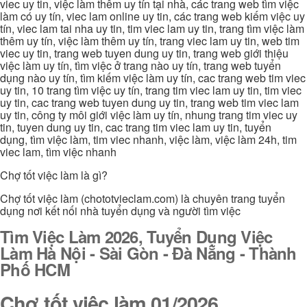
viec uy tin, việc làm thêm uy tín tại nhà, các trang web tìm việc
làm có uy tín, viec lam online uy tin, các trang web kiếm việc uy
tín, viec lam tai nha uy tin, tim viec lam uy tin, trang tìm việc làm
thêm uy tín, việc làm thêm uy tín, trang viec lam uy tin, web tim
viec uy tin, trang web tuyen dung uy tin, trang web giới thiệu
việc làm uy tín, tìm việc ở trang nào uy tín, trang web tuyển
dụng nào uy tín, tìm kiếm việc làm uy tín, cac trang web tim viec
uy tin, 10 trang tìm việc uy tín, trang tim viec lam uy tin, tim viec
uy tin, cac trang web tuyen dung uy tin, trang web tim viec lam
uy tin, công ty môi giới việc làm uy tín, nhung trang tim viec uy
tin, tuyen dung uy tin, cac trang tim viec lam uy tin, tuyển
dụng, tìm việc làm, tim viec nhanh, việc làm, việc làm 24h, tim
viec lam, tìm việc nhanh
Chợ tốt việc làm là gì?
Chợ tốt việc làm (chototvieclam.com) là chuyên trang tuyển
dụng nơi kết nối nhà tuyển dụng và người tìm việc
Tìm Việc Làm 2026, Tuyển Dụng Việc
Làm Hà Nội - Sài Gòn - Đà Nẵng - Thành
Phố HCM
Chợ tốt việc làm 01/2026