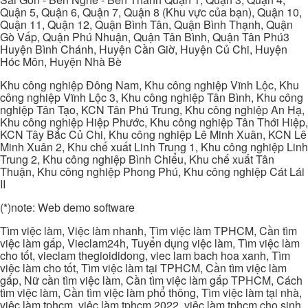
Quận 5, Quận 6, Quận 7, Quận 8 (Khu vực của bạn), Quận 10,
Quận 11, Quận 12, Quận Bình Tân, Quận Bình Thạnh, Quận
Gò Vấp, Quận Phú Nhuận, Quận Tân Bình, Quận Tân Phú3
Huyện Bình Chánh, Huyện Cần Giờ, Huyện Củ Chi, Huyện
Hóc Môn, Huyện Nhà Bè
Khu công nghiệp Đông Nam, Khu công nghiệp Vĩnh Lộc, Khu
công nghiệp Vĩnh Lộc 3, Khu công nghiệp Tân Bình, Khu công
nghiệp Tân Tạo, KCN Tân Phú Trung, Khu công nghiệp An Hạ,
Khu công nghiệp Hiệp Phước, Khu công nghiệp Tân Thới Hiệp,
KCN Tây Bắc Củ Chi, Khu công nghiệp Lê Minh Xuân, KCN Lê
Minh Xuân 2, Khu chế xuất Linh Trung 1, Khu công nghiệp Linh
Trung 2, Khu công nghiệp Bình Chiểu, Khu chế xuất Tân
Thuận, Khu công nghiệp Phong Phú, Khu công nghiệp Cát Lái
II
(*)note: Web demo software
Tìm việc làm, Việc làm nhanh, Tìm việc làm TPHCM, Cần tìm
việc làm gấp, Vieclam24h, Tuyển dụng việc làm, Tìm việc làm
cho tốt, vieclam thegioididong, viec lam bach hoa xanh, Tìm
việc làm cho tốt, Tìm việc làm tại TPHCM, Cần tìm việc làm
gấp, Nữ cần tìm việc làm, Cần tìm việc làm gấp TPHCM, Cách
tìm việc làm, Cần tìm việc làm phổ thông, Tìm việc làm tại nhà,
việc làm tphcm, việc làm tphcm 2022, việc làm tphcm cho sinh