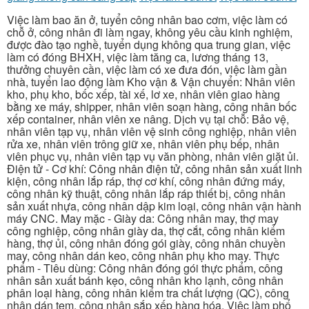
Việc làm bao ăn ở, tuyển công nhân bao cơm, việc làm có
chỗ ở, công nhân đi làm ngay, không yêu cầu kinh nghiệm,
được đào tạo nghề, tuyển dụng không qua trung gian, việc
làm có đóng BHXH, việc làm tăng ca, lương tháng 13,
thưởng chuyên cần, việc làm có xe đưa đón, việc làm gần
nhà, tuyển lao động làm Kho vận & Vận chuyển: Nhân viên
kho, phụ kho, bốc xếp, tài xế, lơ xe, nhân viên giao hàng
bằng xe máy, shipper, nhân viên soạn hàng, công nhân bốc
xếp container, nhân viên xe nâng. Dịch vụ tại chỗ: Bảo vệ,
nhân viên tạp vụ, nhân viên vệ sinh công nghiệp, nhân viên
rửa xe, nhân viên trông giữ xe, nhân viên phụ bếp, nhân
viên phục vụ, nhân viên tạp vụ văn phòng, nhân viên giặt ủi.
Điện tử - Cơ khí: Công nhân điện tử, công nhân sản xuất linh
kiện, công nhân lắp ráp, thợ cơ khí, công nhân đứng máy,
công nhân kỹ thuật, công nhân lắp ráp thiết bị, công nhân
sản xuất nhựa, công nhân dập kim loại, công nhân vận hành
máy CNC. May mặc - Giày da: Công nhân may, thợ may
công nghiệp, công nhân giày da, thợ cắt, công nhân kiểm
hàng, thợ ủi, công nhân đóng gói giày, công nhân chuyền
may, công nhân dán keo, công nhân phụ kho may. Thực
phẩm - Tiêu dùng: Công nhân đóng gói thực phẩm, công
nhân sản xuất bánh kẹo, công nhân kho lạnh, công nhân
phân loại hàng, công nhân kiểm tra chất lượng (QC), công
nhân dán tem, công nhân sắp xếp hàng hóa. Việc làm phổ