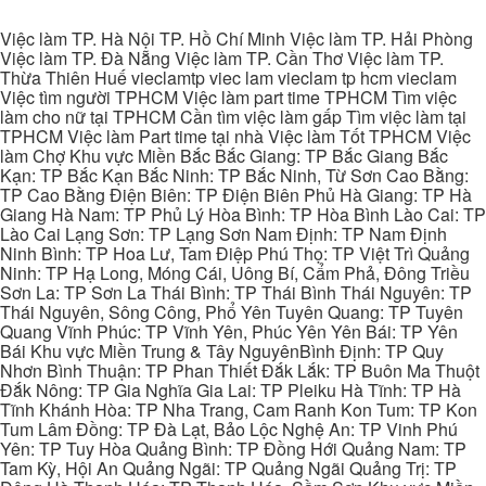
Việc làm TP. Hà Nội TP. Hồ Chí Minh Việc làm TP. Hải Phòng
Việc làm TP. Đà Nẵng Việc làm TP. Cần Thơ Việc làm TP.
Thừa Thiên Huế vieclamtp viec lam vieclam tp hcm vieclam
Việc tìm người TPHCM Việc làm part time TPHCM Tìm việc
làm cho nữ tại TPHCM Cần tìm việc làm gấp Tìm việc làm tại
TPHCM Việc làm Part time tại nhà Việc làm Tốt TPHCM Việc
làm Chợ Khu vực Miền Bắc Bắc Giang: TP Bắc Giang Bắc
Kạn: TP Bắc Kạn Bắc Ninh: TP Bắc Ninh, Từ Sơn Cao Bằng:
TP Cao Bằng Điện Biên: TP Điện Biên Phủ Hà Giang: TP Hà
Giang Hà Nam: TP Phủ Lý Hòa Bình: TP Hòa Bình Lào Cai: TP
Lào Cai Lạng Sơn: TP Lạng Sơn Nam Định: TP Nam Định
Ninh Bình: TP Hoa Lư, Tam Điệp Phú Thọ: TP Việt Trì Quảng
Ninh: TP Hạ Long, Móng Cái, Uông Bí, Cẩm Phả, Đông Triều
Sơn La: TP Sơn La Thái Bình: TP Thái Bình Thái Nguyên: TP
Thái Nguyên, Sông Công, Phổ Yên Tuyên Quang: TP Tuyên
Quang Vĩnh Phúc: TP Vĩnh Yên, Phúc Yên Yên Bái: TP Yên
Bái Khu vực Miền Trung & Tây NguyênBình Định: TP Quy
Nhơn Bình Thuận: TP Phan Thiết Đắk Lắk: TP Buôn Ma Thuột
Đắk Nông: TP Gia Nghĩa Gia Lai: TP Pleiku Hà Tĩnh: TP Hà
Tĩnh Khánh Hòa: TP Nha Trang, Cam Ranh Kon Tum: TP Kon
Tum Lâm Đồng: TP Đà Lạt, Bảo Lộc Nghệ An: TP Vinh Phú
Yên: TP Tuy Hòa Quảng Bình: TP Đồng Hới Quảng Nam: TP
Tam Kỳ, Hội An Quảng Ngãi: TP Quảng Ngãi Quảng Trị: TP