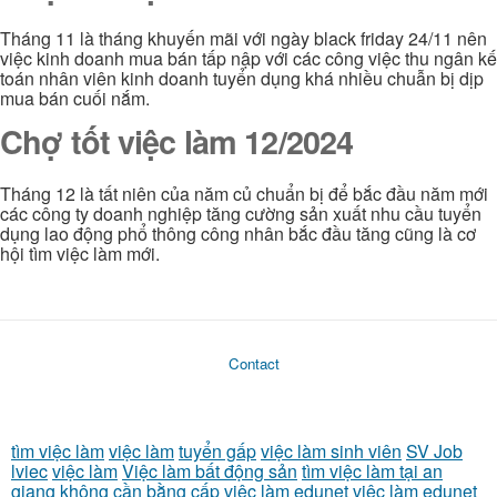
Tháng 11 là tháng khuyến mãi với ngày black friday 24/11 nên
việc kinh doanh mua bán tấp nập với các công việc thu ngân kế
toán nhân viên kinh doanh tuyển dụng khá nhiều chuẫn bị dịp
mua bán cuối nắm.
Chợ tốt việc làm 12/2024
Tháng 12 là tất niên của năm củ chuẩn bị để bắc đầu năm mới
các công ty doanh nghiệp tăng cường sản xuất nhu cầu tuyển
dụng lao động phổ thông công nhân bắc đầu tăng cũng là cơ
hội tìm việc làm mới.
Contact
tìm việc làm
việc làm
tuyển gấp
việc làm sinh viên
SV Job
lviec
việc làm
Việc làm bất động sản
tìm việc làm tại an
giang không cần bằng cấp
việc làm edunet
việc làm edunet