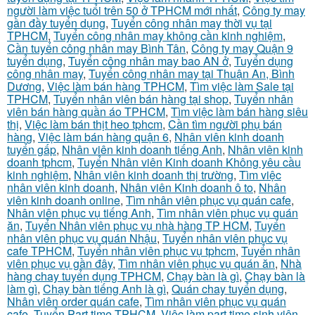
người làm việc tuổi trên 50 ở TPHCM mới nhất
,
Công ty may
gần đầy tuyển dụng
,
Tuyển công nhân may thời vụ tại
TPHCM
,
Tuyển công nhân may không cần kinh nghiệm
,
Cần tuyển công nhân may Bình Tân
,
Công ty may Quận 9
tuyển dụng
,
Tuyển công nhân may bao AN ở
,
Tuyển dụng
công nhân may
,
Tuyển công nhân may tại Thuận An, Bình
Dương
,
Việc làm bán hàng TPHCM
,
Tìm việc làm Sale tại
TPHCM
,
Tuyển nhân viên bán hàng tại shop
,
Tuyển nhân
viên bán hàng quần áo TPHCM
,
Tìm việc làm bán hàng siêu
thị
,
Việc làm bán thịt heo tphcm
,
Cần tìm người phụ bán
hàng
,
Việc làm bán hàng quận 6
,
Nhân viên kinh doanh
tuyển gấp
,
Nhân viên kinh doanh tiếng Anh
,
Nhân viên kinh
doanh tphcm
,
Tuyển Nhân viên Kinh doanh Không yêu cầu
kinh nghiệm
,
Nhân viên kinh doanh thị trường
,
Tìm việc
nhân viên kinh doanh
,
Nhân viên Kinh doanh ô to
,
Nhân
viên kinh doanh online
,
Tìm nhân viên phục vụ quán cafe
,
Nhân viên phục vụ tiếng Anh
,
Tìm nhân viên phục vụ quán
ăn
,
Tuyển Nhân viên phục vụ nhà hàng TP HCM
,
Tuyển
nhân viên phục vụ quán Nhậu
,
Tuyển nhân viên phục vụ
cafe TPHCM
,
Tuyển nhân viên phục vụ tphcm
,
Tuyển nhân
viên phục vụ gần đây
,
Tìm nhân viên phục vụ quán ăn
,
Nhà
hàng chay tuyển dụng TPHCM
,
Chạy bàn là gì
,
Chạy bàn là
làm gì
,
Chạy bàn tiếng Anh là gì
,
Quán chay tuyển dụng
,
Nhân viên order quán cafe
,
Tìm nhân viên phục vụ quán
cafe
,
Tuyển Part time TPHCM
,
Việc làm part time sinh viên