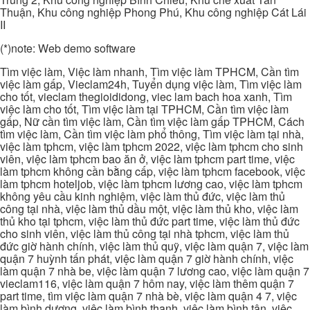
Thuận, Khu công nghiệp Phong Phú, Khu công nghiệp Cát Lái
II
(*)note: Web demo software
Tìm việc làm, Việc làm nhanh, Tìm việc làm TPHCM, Cần tìm
việc làm gấp, Vieclam24h, Tuyển dụng việc làm, Tìm việc làm
cho tốt, vieclam thegioididong, viec lam bach hoa xanh, Tìm
việc làm cho tốt, Tìm việc làm tại TPHCM, Cần tìm việc làm
gấp, Nữ cần tìm việc làm, Cần tìm việc làm gấp TPHCM, Cách
tìm việc làm, Cần tìm việc làm phổ thông, Tìm việc làm tại nhà,
việc làm tphcm, việc làm tphcm 2022, việc làm tphcm cho sinh
viên, việc làm tphcm bao ăn ở, việc làm tphcm part time, việc
làm tphcm không cần bằng cấp, việc làm tphcm facebook, việc
làm tphcm hoteljob, việc làm tphcm lương cao, việc làm tphcm
không yêu cầu kinh nghiệm, việc làm thủ đức, việc làm thủ
công tại nhà, việc làm thủ dầu một, việc làm thủ kho, việc làm
thủ kho tại tphcm, việc làm thủ đức part time, việc làm thủ đức
cho sinh viên, việc làm thủ công tại nhà tphcm, việc làm thủ
đức giờ hành chính, việc làm thủ quỹ, việc làm quận 7, việc làm
quận 7 huỳnh tấn phát, việc làm quận 7 giờ hành chính, việc
làm quận 7 nhà be, việc làm quận 7 lương cao, việc làm quận 7
vieclam116, việc làm quận 7 hôm nay, việc làm thêm quận 7
part time, tìm việc làm quận 7 nhà bè, việc làm quận 4 7, việc
làm bình dương, việc làm bình thạnh, việc làm bình tân, việc