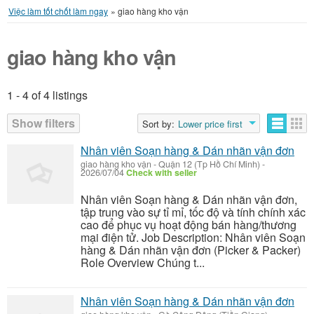
Việc làm tốt chốt làm ngay
»
giao hàng kho vận
giao hàng kho vận
1 - 4 of 4 listings
Listings
Show filters
Sort by:
Lower price first
Nhân viên Soạn hàng & Dán nhãn vận đơn
giao hàng kho vận
-
Quận 12 (Tp Hồ Chí Minh)
-
2026/07/04
Check with seller
Nhân viên Soạn hàng & Dán nhãn vận đơn,
tập trung vào sự tỉ mỉ, tốc độ và tính chính xác
cao để phục vụ hoạt động bán hàng/thương
mại điện tử. Job Description: Nhân viên Soạn
hàng & Dán nhãn vận đơn (Picker & Packer)
Role Overview Chúng t...
Nhân viên Soạn hàng & Dán nhãn vận đơn