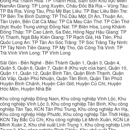
Đông Hà Thanh Hóa: TP Thanh Hóa, Sầm Sơn Khu vực Miền
NamAn Giang: TP Long Xuyên, Châu Đốc Bà Rịa – Vũng Tàu:
TP Bà Rịa, Vũng Tàu, Phú Mỹ Bạc Liêu: TP Bạc Liêu Bến Tre:
TP Bến Tre Bình Dương: TP Thủ Dầu Một, Dĩ An, Thuận An,
Tân Uyên, Bến Cát Cà Mau: TP Cà Mau Cần Thơ: TP Cần Thơ
(trực thuộc Trung ương) Đồng Nai: TP Biên Hòa, Long Khánh
Đồng Tháp: TP Cao Lãnh, Sa Đéc, Hồng Ngự Hậu Giang: TP
Vị Thanh, Ngã Bảy Kiên Giang: TP Rạch Giá, Hà Tiên, Phú
Quốc Long An: TP Tân An Sóc Trăng: TP Sóc Trăng Tây Ninh:
TP Tây Ninh Tiền Giang: TP Mỹ Tho, Gò Công Trà Vinh: TP
Trà Vinh Vĩnh Long: TP Vĩnh Long
Sài Gòn - Bến Nghé - Bến Thành Quận 1, Quận 3, Quận 4,
Quận 5, Quận 6, Quận 7, Quận 8 (Khu vực của bạn), Quận 10,
Quận 11, Quận 12, Quận Bình Tân, Quận Bình Thạnh, Quận
Gò Vấp, Quận Phú Nhuận, Quận Tân Bình, Quận Tân Phú3
Huyện Bình Chánh, Huyện Cần Giờ, Huyện Củ Chi, Huyện
Hóc Môn, Huyện Nhà Bè
Khu công nghiệp Đông Nam, Khu công nghiệp Vĩnh Lộc, Khu
công nghiệp Vĩnh Lộc 3, Khu công nghiệp Tân Bình, Khu công
nghiệp Tân Tạo, KCN Tân Phú Trung, Khu công nghiệp An Hạ,
Khu công nghiệp Hiệp Phước, Khu công nghiệp Tân Thới Hiệp,
KCN Tây Bắc Củ Chi, Khu công nghiệp Lê Minh Xuân, KCN Lê
Minh Xuân 2, Khu chế xuất Linh Trung 1, Khu công nghiệp Linh
Trung 2, Khu công nghiệp Bình Chiểu, Khu chế xuất Tân