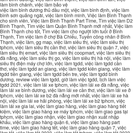
làm bình chánh, việc làm bảo vệ
việc làm bình dương thủ dầu một, việc làm bình định, việc làm
bình sơn quảng ngãi, việc làm bình minh, Việc làm Bình Thạnh
cho sinh viên, Việc làm Bình Thạnh Part Time, Tìm việc làm D2
Bình Thạnh, Tìm việc làm Quận Bình Thạnh mới nhất, Việc làm
Bình Thạnh cho tốt, Tìm việc làm cho người lớn tuổi ở Bình
Thạnh, Tìm việc làm ở chợ Bà Chiểu, Tuyển công nhân ở Bình
Thạnh, việc làm, gg map, việc làm siêu thị, việc làm siêu thị
tphcm, việc làm siêu thị cần thơ, việc làm siêu thị quận 7, việc
làm siêu thị emart, việc làm siêu thị coopmart, việc làm siêu thị
đà nẵng, việc làm siêu thị go, việc làm siêu thị hà nội, việc làm
siêu thị điện máy chợ lớn, việc làm tgdd, việc làm tgdd cần
thơ, việc làm tgdd an giang, việc làm tgdd kiên giang, việc làm
tgdd tiền giang, việc làm tgdd bến tre, việc làm tgdd bình
dương, review việc làm tgdd, giờ làm việc tgdd, lịch làm việc
tgdd 2021, việc làm lái xe tphcm, việc làm lái xe đà nẵng, việc
làm lái xe bình dương, việc làm lái xe cần thơ, việc làm lái xe ở
tphcm, việc làm lái xe b2 đà nẵng mới nhất, việc làm lái xe hà
nội, việc làm lái xe hải phòng, việc làm lái xe b2 tphcm, việc
làm lái xe gia lai, việc làm giao hàng, việc làm giao hàng tiết
kiệm, việc làm giao hàng xe máy tphcm, việc làm giao gas tại
tphcm, việc làm giao nhận, việc làm giao nhận xuất nhập
khẩu, việc làm giao hàng quận 6, việc làm giao hàng part
time, việc làm giao hàng tết, việc làm giao hàng quận 7, việc
làm tết, việc làm tết 2023, việc làm tết tphcm, việc làm tết 2023