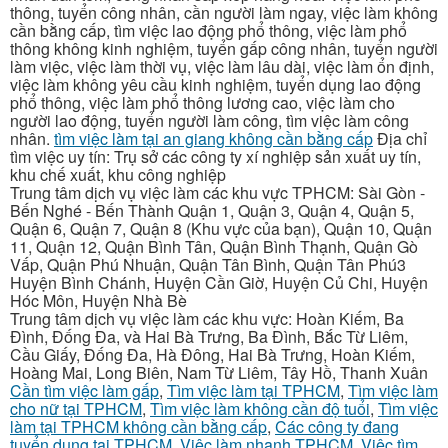
thông, tuyển công nhân, cần người làm ngay, việc làm không
cần bằng cấp, tìm việc lao động phổ thông, việc làm phổ
thông không kinh nghiệm, tuyển gấp công nhân, tuyển người
làm việc, việc làm thời vụ, việc làm lâu dài, việc làm ổn định,
việc làm không yêu cầu kinh nghiệm, tuyển dụng lao động
phổ thông, việc làm phổ thông lương cao, việc làm cho
người lao động, tuyển người làm công, tìm việc làm công
nhân.
tìm việc làm tại an giang không cần bằng cấp
Địa chỉ
tìm việc uy tín: Trụ sở các công ty xí nghiệp sản xuất uy tín,
khu chế xuất, khu công nghiệp
Trung tâm dịch vụ việc làm các khu vực TPHCM: Sài Gòn -
Bến Nghé - Bến Thành Quận 1, Quận 3, Quận 4, Quận 5,
Quận 6, Quận 7, Quận 8 (Khu vực của bạn), Quận 10, Quận
11, Quận 12, Quận Bình Tân, Quận Bình Thạnh, Quận Gò
Vấp, Quận Phú Nhuận, Quận Tân Bình, Quận Tân Phú3
Huyện Bình Chánh, Huyện Cần Giờ, Huyện Củ Chi, Huyện
Hóc Môn, Huyện Nhà Bè
Trung tâm dịch vụ việc làm các khu vực: Hoàn Kiếm, Ba
Đình, Đống Đa, và Hai Bà Trưng, Ba Đình, Bắc Từ Liêm,
Cầu Giấy, Đống Đa, Hà Đông, Hai Bà Trưng, Hoàn Kiếm,
Hoàng Mai, Long Biên, Nam Từ Liêm, Tây Hồ, Thanh Xuân
Cần tìm việc làm gấp
,
Tìm việc làm tại TPHCM
,
Tìm việc làm
cho nữ tại TPHCM
,
Tìm việc làm không cần độ tuổi
,
Tìm việc
làm tại TPHCM không cần bằng cấp
,
Các công ty đang
tuyển dụng tại TPHCM
,
Việc làm nhanh TPHCM
,
Việc tìm