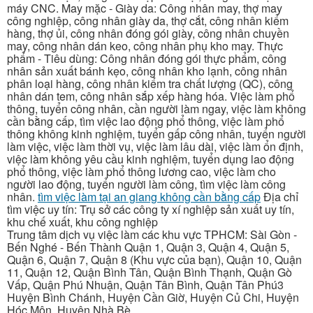
máy CNC. May mặc - Giày da: Công nhân may, thợ may
công nghiệp, công nhân giày da, thợ cắt, công nhân kiểm
hàng, thợ ủi, công nhân đóng gói giày, công nhân chuyền
may, công nhân dán keo, công nhân phụ kho may. Thực
phẩm - Tiêu dùng: Công nhân đóng gói thực phẩm, công
nhân sản xuất bánh kẹo, công nhân kho lạnh, công nhân
phân loại hàng, công nhân kiểm tra chất lượng (QC), công
nhân dán tem, công nhân sắp xếp hàng hóa. Việc làm phổ
thông, tuyển công nhân, cần người làm ngay, việc làm không
cần bằng cấp, tìm việc lao động phổ thông, việc làm phổ
thông không kinh nghiệm, tuyển gấp công nhân, tuyển người
làm việc, việc làm thời vụ, việc làm lâu dài, việc làm ổn định,
việc làm không yêu cầu kinh nghiệm, tuyển dụng lao động
phổ thông, việc làm phổ thông lương cao, việc làm cho
người lao động, tuyển người làm công, tìm việc làm công
nhân.
tìm việc làm tại an giang không cần bằng cấp
Địa chỉ
tìm việc uy tín: Trụ sở các công ty xí nghiệp sản xuất uy tín,
khu chế xuất, khu công nghiệp
Trung tâm dịch vụ việc làm các khu vực TPHCM: Sài Gòn -
Bến Nghé - Bến Thành Quận 1, Quận 3, Quận 4, Quận 5,
Quận 6, Quận 7, Quận 8 (Khu vực của bạn), Quận 10, Quận
11, Quận 12, Quận Bình Tân, Quận Bình Thạnh, Quận Gò
Vấp, Quận Phú Nhuận, Quận Tân Bình, Quận Tân Phú3
Huyện Bình Chánh, Huyện Cần Giờ, Huyện Củ Chi, Huyện
Hóc Môn, Huyện Nhà Bè