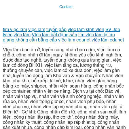
Contact
tìm việc làm
việc làm
tuyển gấp
việc làm sinh viên
SV Job
lviec
việc làm
Việc làm bất động sản
tìm việc làm tại an
giang không cần bằng cấp
việc làm edunet
việc làm edunet
Việc làm bao ăn ở, tuyển công nhân bao cơm, việc làm có
chỗ ở, công nhân đi làm ngay, không yêu cầu kinh nghiệm,
được đào tạo nghề, tuyển dụng không qua trung gian, việc
làm có đóng BHXH, việc làm tăng ca, lương tháng 13,
thưởng chuyên cần, việc làm có xe đưa đón, việc làm gần
nhà, tuyển lao động làm Kho vận & Vận chuyển: Nhân viên
kho, phụ kho, bốc xếp, tài xế, lơ xe, nhân viên giao hàng
bằng xe máy, shipper, nhân viên soạn hàng, công nhân bốc
xếp container, nhân viên xe nâng. Dịch vụ tại chỗ: Bảo vệ,
nhân viên tạp vụ, nhân viên vệ sinh công nghiệp, nhân viên
rửa xe, nhân viên trông giữ xe, nhân viên phụ bếp, nhân
viên phục vụ, nhân viên tạp vụ văn phòng, nhân viên giặt ủi.
Điện tử - Cơ khí: Công nhân điện tử, công nhân sản xuất linh
kiện, công nhân lắp ráp, thợ cơ khí, công nhân đứng máy,
công nhân kỹ thuật, công nhân lắp ráp thiết bị, công nhân
sản xuất nhựa, công nhân dập kim loại, công nhân vận hành