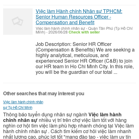
Việc làm Hành chính Nhân sự TPHCM:
Senior Human Resources Officer -
Compensation and Benefit
Việc làm hành chính nhân sự
-
Quận Tân Phú (Tp Hồ Chí
Minh)
-
2026/06/28
Check with seller
Job Description: Senior HR Officer
(Compensation & Benefits) We are seeking a
highly analytical, meticulous, and
experienced Senior HR Officer (C&B) to join
our HR team in Ho Chi Minh City. In this role,
you will be the guardian of our total ...
Other searches that may interest you
Việc làm hành chính nhân
sự Tp Hồ Chí Minh
Thông báo tuyển dụng nhân sự ngành
Việc làm hành
chính nhân sự
nhiều vị trí trên chợ việc làm tốt với hàng
nghìn cơ hội tìm việc làm phù hợp nhanh chóng tại Việc làm
hành chính nhân sự . Cách tìm kiếm cơ hôi việc làm nhanh
nhất lương cao, phúc lợi tốt "mạng đào tạo - việc làm uy tín