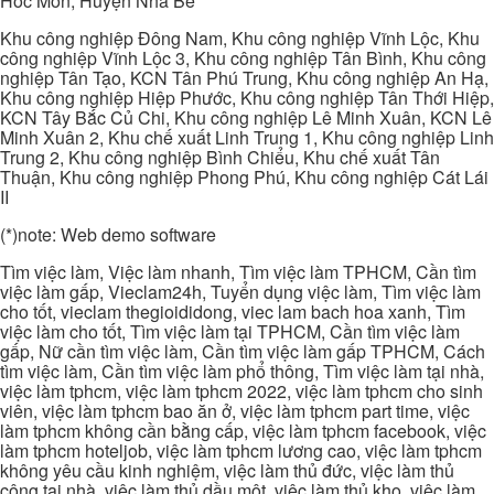
Hóc Môn, Huyện Nhà Bè
Khu công nghiệp Đông Nam, Khu công nghiệp Vĩnh Lộc, Khu
công nghiệp Vĩnh Lộc 3, Khu công nghiệp Tân Bình, Khu công
nghiệp Tân Tạo, KCN Tân Phú Trung, Khu công nghiệp An Hạ,
Khu công nghiệp Hiệp Phước, Khu công nghiệp Tân Thới Hiệp,
KCN Tây Bắc Củ Chi, Khu công nghiệp Lê Minh Xuân, KCN Lê
Minh Xuân 2, Khu chế xuất Linh Trung 1, Khu công nghiệp Linh
Trung 2, Khu công nghiệp Bình Chiểu, Khu chế xuất Tân
Thuận, Khu công nghiệp Phong Phú, Khu công nghiệp Cát Lái
II
(*)note: Web demo software
Tìm việc làm, Việc làm nhanh, Tìm việc làm TPHCM, Cần tìm
việc làm gấp, Vieclam24h, Tuyển dụng việc làm, Tìm việc làm
cho tốt, vieclam thegioididong, viec lam bach hoa xanh, Tìm
việc làm cho tốt, Tìm việc làm tại TPHCM, Cần tìm việc làm
gấp, Nữ cần tìm việc làm, Cần tìm việc làm gấp TPHCM, Cách
tìm việc làm, Cần tìm việc làm phổ thông, Tìm việc làm tại nhà,
việc làm tphcm, việc làm tphcm 2022, việc làm tphcm cho sinh
viên, việc làm tphcm bao ăn ở, việc làm tphcm part time, việc
làm tphcm không cần bằng cấp, việc làm tphcm facebook, việc
làm tphcm hoteljob, việc làm tphcm lương cao, việc làm tphcm
không yêu cầu kinh nghiệm, việc làm thủ đức, việc làm thủ
công tại nhà, việc làm thủ dầu một, việc làm thủ kho, việc làm