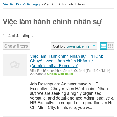
Việc làm tốt chốt làm ngay
»
Việc làm hành chính nhân sự
Việc làm hành chính nhân sự
1 - 4 of 4 listings
Listings
Show filters
Sort by:
Lower price first
Việc làm Hành chính Nhân sự TPHCM:
Chuyên viên Hành chính Nhân sự
(Administrative Executive)
Việc làm hành chính nhân sự
-
Quận 4 (Tp Hồ Chí Minh)
-
2026/06/28
Check with seller
Job Description: Administrative & HR
Executive (Chuyên viên Hành chính Nhân
sự) We are seeking a highly organized,
versatile, and detail-oriented Administrative &
HR Executive to support our operations in Ho
Chi Minh City. In this role, you w...