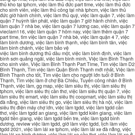
thủ kho tại tphcm, việc làm thủ đức part time, việc làm thủ đức
cho sinh viên, việc làm thủ công tại nhà tphcm, việc làm thủ
đức giờ hành chính, việc làm thủ quỹ, việc làm quận 7, việc làm
quận 7 huỳnh tấn phát, việc làm quận 7 giờ hành chính, việc
làm quận 7 nhà be, việc làm quận 7 lương cao, việc làm quận 7
vieclam116, việc làm quận 7 hôm nay, việc làm thêm quận 7
part time, tìm việc làm quận 7 nhà bè, việc làm quận 4 7, việc
làm bình dương, việc làm bình thạnh, việc làm bình tân, việc
làm bình chánh, việc làm bảo vệ
việc làm bình dương thủ dầu một, việc làm bình định, việc làm
bình sơn quảng ngãi, việc làm bình minh, Việc làm Bình Thạnh
cho sinh viên, Việc làm Bình Thạnh Part Time, Tìm việc làm D2
Bình Thạnh, Tìm việc làm Quận Bình Thạnh mới nhất, Việc làm
Bình Thạnh cho tốt, Tìm việc làm cho người lớn tuổi ở Bình
Thạnh, Tìm việc làm ở chợ Bà Chiểu, Tuyển công nhân ở Bình
Thạnh, việc làm, gg map, việc làm siêu thị, việc làm siêu thị
tphcm, việc làm siêu thị cần thơ, việc làm siêu thị quận 7, việc
làm siêu thị emart, việc làm siêu thị coopmart, việc làm siêu thị
đà nẵng, việc làm siêu thị go, việc làm siêu thị hà nội, việc làm
siêu thị điện máy chợ lớn, việc làm tgdd, việc làm tgdd cần
thơ, việc làm tgdd an giang, việc làm tgdd kiên giang, việc làm
tgdd tiền giang, việc làm tgdd bến tre, việc làm tgdd bình
dương, review việc làm tgdd, giờ làm việc tgdd, lịch làm việc
tgdd 2021, việc làm lái xe tphcm, việc làm lái xe đà nẵng, việc
làm lái xe bình dương, việc làm lái xe cần thơ, việc làm lái xe ở