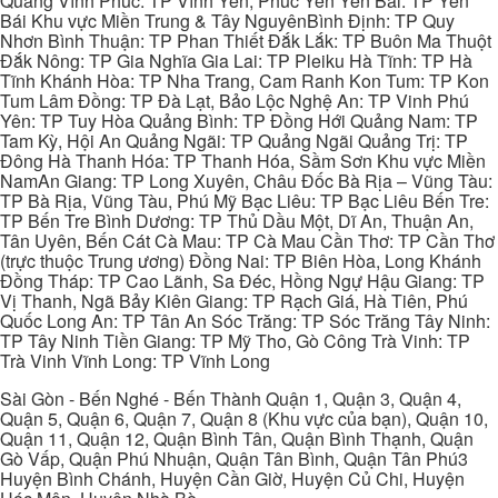
Quang Vĩnh Phúc: TP Vĩnh Yên, Phúc Yên Yên Bái: TP Yên
Bái Khu vực Miền Trung & Tây NguyênBình Định: TP Quy
Nhơn Bình Thuận: TP Phan Thiết Đắk Lắk: TP Buôn Ma Thuột
Đắk Nông: TP Gia Nghĩa Gia Lai: TP Pleiku Hà Tĩnh: TP Hà
Tĩnh Khánh Hòa: TP Nha Trang, Cam Ranh Kon Tum: TP Kon
Tum Lâm Đồng: TP Đà Lạt, Bảo Lộc Nghệ An: TP Vinh Phú
Yên: TP Tuy Hòa Quảng Bình: TP Đồng Hới Quảng Nam: TP
Tam Kỳ, Hội An Quảng Ngãi: TP Quảng Ngãi Quảng Trị: TP
Đông Hà Thanh Hóa: TP Thanh Hóa, Sầm Sơn Khu vực Miền
NamAn Giang: TP Long Xuyên, Châu Đốc Bà Rịa – Vũng Tàu:
TP Bà Rịa, Vũng Tàu, Phú Mỹ Bạc Liêu: TP Bạc Liêu Bến Tre:
TP Bến Tre Bình Dương: TP Thủ Dầu Một, Dĩ An, Thuận An,
Tân Uyên, Bến Cát Cà Mau: TP Cà Mau Cần Thơ: TP Cần Thơ
(trực thuộc Trung ương) Đồng Nai: TP Biên Hòa, Long Khánh
Đồng Tháp: TP Cao Lãnh, Sa Đéc, Hồng Ngự Hậu Giang: TP
Vị Thanh, Ngã Bảy Kiên Giang: TP Rạch Giá, Hà Tiên, Phú
Quốc Long An: TP Tân An Sóc Trăng: TP Sóc Trăng Tây Ninh:
TP Tây Ninh Tiền Giang: TP Mỹ Tho, Gò Công Trà Vinh: TP
Trà Vinh Vĩnh Long: TP Vĩnh Long
Sài Gòn - Bến Nghé - Bến Thành Quận 1, Quận 3, Quận 4,
Quận 5, Quận 6, Quận 7, Quận 8 (Khu vực của bạn), Quận 10,
Quận 11, Quận 12, Quận Bình Tân, Quận Bình Thạnh, Quận
Gò Vấp, Quận Phú Nhuận, Quận Tân Bình, Quận Tân Phú3
Huyện Bình Chánh, Huyện Cần Giờ, Huyện Củ Chi, Huyện