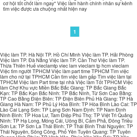
cơ hội tốt chốt làm ngay" Việc làm hành chính nhân sự kênh
tìm việc được ưa chuộng nhất hiện nay
1
Việc làm TP. Hà Nội TP. Hồ Chí Minh Việc làm TP. Hải Phòng
Việc làm TP. Đà Nẵng Việc làm TP. Cần Thơ Việc làm TP.
Thừa Thiên Huế vieclamtp viec lam vieclam tp hcm vieclam
Việc tìm người TPHCM Việc làm part time TPHCM Tìm việc
làm cho nữ tại TPHCM Cần tìm việc làm gấp Tìm việc làm tại
TPHCM Việc làm Part time tại nhà Việc làm Tốt TPHCM Việc
làm Chợ Khu vực Miền Bắc Bắc Giang: TP Bắc Giang Bắc
Kạn: TP Bắc Kạn Bắc Ninh: TP Bắc Ninh, Từ Sơn Cao Bằng:
TP Cao Bằng Điện Biên: TP Điện Biên Phủ Hà Giang: TP Hà
Giang Hà Nam: TP Phủ Lý Hòa Bình: TP Hòa Bình Lào Cai: TP
Lào Cai Lạng Sơn: TP Lạng Sơn Nam Định: TP Nam Định
Ninh Bình: TP Hoa Lư, Tam Điệp Phú Thọ: TP Việt Trì Quảng
Ninh: TP Hạ Long, Móng Cái, Uông Bí, Cẩm Phả, Đông Triều
Sơn La: TP Sơn La Thái Bình: TP Thái Bình Thái Nguyên: TP
Thái Nguyên, Sông Công, Phổ Yên Tuyên Quang: TP Tuyên