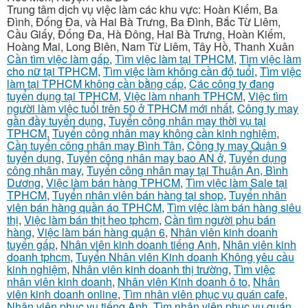
Trung tâm dịch vụ việc làm các khu vực: Hoàn Kiếm, Ba
Đình, Đống Đa, và Hai Bà Trưng, Ba Đình, Bắc Từ Liêm,
Cầu Giấy, Đống Đa, Hà Đông, Hai Bà Trưng, Hoàn Kiếm,
Hoàng Mai, Long Biên, Nam Từ Liêm, Tây Hồ, Thanh Xuân
Cần tìm việc làm gấp
,
Tìm việc làm tại TPHCM
,
Tìm việc làm
cho nữ tại TPHCM
,
Tìm việc làm không cần độ tuổi
,
Tìm việc
làm tại TPHCM không cần bằng cấp
,
Các công ty đang
tuyển dụng tại TPHCM
,
Việc làm nhanh TPHCM
,
Việc tìm
người làm việc tuổi trên 50 ở TPHCM mới nhất
,
Công ty may
gần đầy tuyển dụng
,
Tuyển công nhân may thời vụ tại
TPHCM
,
Tuyển công nhân may không cần kinh nghiệm
,
Cần tuyển công nhân may Bình Tân
,
Công ty may Quận 9
tuyển dụng
,
Tuyển công nhân may bao AN ở
,
Tuyển dụng
công nhân may
,
Tuyển công nhân may tại Thuận An, Bình
Dương
,
Việc làm bán hàng TPHCM
,
Tìm việc làm Sale tại
TPHCM
,
Tuyển nhân viên bán hàng tại shop
,
Tuyển nhân
viên bán hàng quần áo TPHCM
,
Tìm việc làm bán hàng siêu
thị
,
Việc làm bán thịt heo tphcm
,
Cần tìm người phụ bán
hàng
,
Việc làm bán hàng quận 6
,
Nhân viên kinh doanh
tuyển gấp
,
Nhân viên kinh doanh tiếng Anh
,
Nhân viên kinh
doanh tphcm
,
Tuyển Nhân viên Kinh doanh Không yêu cầu
kinh nghiệm
,
Nhân viên kinh doanh thị trường
,
Tìm việc
nhân viên kinh doanh
,
Nhân viên Kinh doanh ô to
,
Nhân
viên kinh doanh online
,
Tìm nhân viên phục vụ quán cafe
,
Nhân viên phục vụ tiếng Anh
,
Tìm nhân viên phục vụ quán