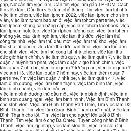
gấp, Nữ cần tìm việc làm, Cần tìm việc làm gấp TPHCM, Cách
tìm việc làm, Cần tìm việc làm phổ thông, Tìm việc làm tại nhà,
việc làm tphcm, việc làm tphcm 2022, việc làm tphcm cho sinh
viên, việc làm tphcm bao ăn ở, việc làm tphcm part time, việc
làm tphcm không cần bằng cấp, việc làm tphcm facebook, việc
làm tphcm hoteljob, việc làm tphcm lương cao, việc làm tphcm
không yêu cầu kinh nghiệm, việc làm thủ đức, việc làm thủ
công tại nhà, việc làm thủ dầu một, việc làm thủ kho, việc làm
thủ kho tại tphcm, việc làm thủ đức part time, việc làm thủ đức
cho sinh viên, việc làm thủ công tại nhà tphcm, việc làm thủ
đức giờ hành chính, việc làm thủ quỹ, việc làm quận 7, việc làm
quận 7 huỳnh tấn phát, việc làm quận 7 giờ hành chính, việc
làm quận 7 nhà be, việc làm quận 7 lương cao, việc làm quận 7
vieclam116, việc làm quận 7 hôm nay, việc làm thêm quận 7
part time, tìm việc làm quận 7 nhà bè, việc làm quận 4 7, việc
làm bình dương, việc làm bình thạnh, việc làm bình tân, việc
làm bình chánh, việc làm bảo vệ
việc làm bình dương thủ dầu một, việc làm bình định, việc làm
bình sơn quảng ngãi, việc làm bình minh, Việc làm Bình Thạnh
cho sinh viên, Việc làm Bình Thạnh Part Time, Tìm việc làm D2
Bình Thạnh, Tìm việc làm Quận Bình Thạnh mới nhất, Việc làm
Bình Thạnh cho tốt, Tìm việc làm cho người lớn tuổi ở Bình
Thạnh, Tìm việc làm ở chợ Bà Chiểu, Tuyển công nhân ở Bình
Thạnh, việc làm, gg map, việc làm siêu thị, việc làm siêu thị
tphcm, việc làm siêu thị cần thơ, việc làm siêu thị quận 7, việc