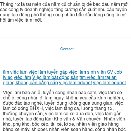
Tháng 12 là tất niên của năm củ chuẩn bị để bắc đầu năm mới
các công ty doanh nghiệp tăng cường sản xuất nhu cầu tuyển
dụng lao động phổ thông công nhân bắc đầu tăng cũng là cơ
hội tìm việc làm mới.
Contact
tìm việc làm
việc làm
tuyển gấp
việc làm sinh viên
SV Job
lviec
việc làm
Việc làm bất động sản
tìm việc làm tại an
giang không cần bằng cấp
việc làm edunet
việc làm edunet
Việc làm bao ăn ở, tuyển công nhân bao cơm, việc làm có
chỗ ở, công nhân đi làm ngay, không yêu cầu kinh nghiệm,
được đào tạo nghề, tuyển dụng không qua trung gian, việc
làm có đóng BHXH, việc làm tăng ca, lương tháng 13,
thưởng chuyên cần, việc làm có xe đưa đón, việc làm gần
nhà, tuyển lao động làm Kho vận & Vận chuyển: Nhân viên
kho, phụ kho, bốc xếp, tài xế, lơ xe, nhân viên giao hàng
bằng xe máy, shipper, nhân viên soạn hàng, công nhân bốc