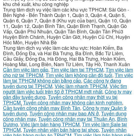
khu chế xuất, khu công nghiệp
Trung tâm dịch vụ việc làm các khu vực TPHCM: Sài Gòn -
Bến Nghé - Bến Thành Quận 1, Quận 3, Quận 4, Quận 5,
Quận 6, Quận 7, Quận 8 (Khu vực của bạn), Quận 10, Quận
11, Quận 12, Quận Bình Tân, Quận Bình Thạnh, Quận Gò
Vấp, Quận Phú Nhuận, Quận Tân Bình, Quận Tân Phú3
Huyện Bình Chánh, Huyện Cần Giờ, Huyện Củ Chi, Huyện
Hóc Môn, Huyện Nhà Bè
Trung tâm dịch vụ việc làm các khu vực: Hoàn Kiếm, Ba
Đình, Đống Đa, và Hai Bà Trưng, Ba Đình, Bắc Từ Liêm,
Cầu Giấy, Đống Đa, Hà Đông, Hai Bà Trưng, Hoàn Kiếm,
Hoàng Mai, Long Biên, Nam Từ Liêm, Tây Hồ, Thanh Xuân
Cần tìm việc làm gấp
,
Tìm việc làm tại TPHCM
,
Tìm việc làm
cho nữ tại TPHCM
,
Tìm việc làm không cần độ tuổi
,
Tìm việc
làm tại TPHCM không cần bằng cấp
,
Các công ty đang
tuyển dụng tại TPHCM
,
Việc làm nhanh TPHCM
,
Việc tìm
người làm việc tuổi trên 50 ở TPHCM mới nhất
,
Công ty may
gần đầy tuyển dụng
,
Tuyển công nhân may thời vụ tại
TPHCM
,
Tuyển công nhân may không cần kinh nghiệm
,
Cần tuyển công nhân may Bình Tân
,
Công ty may Quận 9
tuyển dụng
,
Tuyển công nhân may bao AN ở
,
Tuyển dụng
công nhân may
,
Tuyển công nhân may tại Thuận An, Bình
Dương
,
Việc làm bán hàng TPHCM
,
Tìm việc làm Sale tại
TPHCM
,
Tuyển nhân viên bán hàng tại shop
,
Tuyển nhân
viên bán hàng quần áo TPHCM
,
Tìm việc làm bán hàng siêu