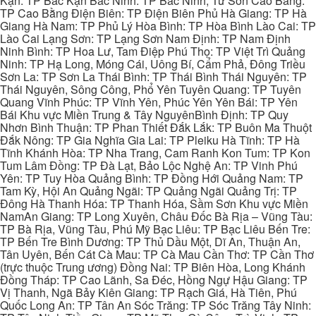
Kạn: TP Bắc Kạn Bắc Ninh: TP Bắc Ninh, Từ Sơn Cao Bằng:
TP Cao Bằng Điện Biên: TP Điện Biên Phủ Hà Giang: TP Hà
Giang Hà Nam: TP Phủ Lý Hòa Bình: TP Hòa Bình Lào Cai: TP
Lào Cai Lạng Sơn: TP Lạng Sơn Nam Định: TP Nam Định
Ninh Bình: TP Hoa Lư, Tam Điệp Phú Thọ: TP Việt Trì Quảng
Ninh: TP Hạ Long, Móng Cái, Uông Bí, Cẩm Phả, Đông Triều
Sơn La: TP Sơn La Thái Bình: TP Thái Bình Thái Nguyên: TP
Thái Nguyên, Sông Công, Phổ Yên Tuyên Quang: TP Tuyên
Quang Vĩnh Phúc: TP Vĩnh Yên, Phúc Yên Yên Bái: TP Yên
Bái Khu vực Miền Trung & Tây NguyênBình Định: TP Quy
Nhơn Bình Thuận: TP Phan Thiết Đắk Lắk: TP Buôn Ma Thuột
Đắk Nông: TP Gia Nghĩa Gia Lai: TP Pleiku Hà Tĩnh: TP Hà
Tĩnh Khánh Hòa: TP Nha Trang, Cam Ranh Kon Tum: TP Kon
Tum Lâm Đồng: TP Đà Lạt, Bảo Lộc Nghệ An: TP Vinh Phú
Yên: TP Tuy Hòa Quảng Bình: TP Đồng Hới Quảng Nam: TP
Tam Kỳ, Hội An Quảng Ngãi: TP Quảng Ngãi Quảng Trị: TP
Đông Hà Thanh Hóa: TP Thanh Hóa, Sầm Sơn Khu vực Miền
NamAn Giang: TP Long Xuyên, Châu Đốc Bà Rịa – Vũng Tàu:
TP Bà Rịa, Vũng Tàu, Phú Mỹ Bạc Liêu: TP Bạc Liêu Bến Tre:
TP Bến Tre Bình Dương: TP Thủ Dầu Một, Dĩ An, Thuận An,
Tân Uyên, Bến Cát Cà Mau: TP Cà Mau Cần Thơ: TP Cần Thơ
(trực thuộc Trung ương) Đồng Nai: TP Biên Hòa, Long Khánh
Đồng Tháp: TP Cao Lãnh, Sa Đéc, Hồng Ngự Hậu Giang: TP
Vị Thanh, Ngã Bảy Kiên Giang: TP Rạch Giá, Hà Tiên, Phú
Quốc Long An: TP Tân An Sóc Trăng: TP Sóc Trăng Tây Ninh: