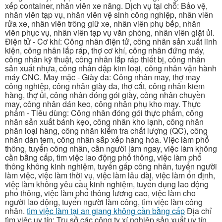
xếp container, nhân viên xe nâng. Dịch vụ tại chỗ: Bảo vệ,
nhân viên tạp vụ, nhân viên vệ sinh công nghiệp, nhân viên
rửa xe, nhân viên trông giữ xe, nhân viên phụ bếp, nhân
viên phục vụ, nhân viên tạp vụ văn phòng, nhân viên giặt ủi.
Điện tử - Cơ khí: Công nhân điện tử, công nhân sản xuất linh
kiện, công nhân lắp ráp, thợ cơ khí, công nhân đứng máy,
công nhân kỹ thuật, công nhân lắp ráp thiết bị, công nhân
sản xuất nhựa, công nhân dập kim loại, công nhân vận hành
máy CNC. May mặc - Giày da: Công nhân may, thợ may
công nghiệp, công nhân giày da, thợ cắt, công nhân kiểm
hàng, thợ ủi, công nhân đóng gói giày, công nhân chuyền
may, công nhân dán keo, công nhân phụ kho may. Thực
phẩm - Tiêu dùng: Công nhân đóng gói thực phẩm, công
nhân sản xuất bánh kẹo, công nhân kho lạnh, công nhân
phân loại hàng, công nhân kiểm tra chất lượng (QC), công
nhân dán tem, công nhân sắp xếp hàng hóa. Việc làm phổ
thông, tuyển công nhân, cần người làm ngay, việc làm không
cần bằng cấp, tìm việc lao động phổ thông, việc làm phổ
thông không kinh nghiệm, tuyển gấp công nhân, tuyển người
làm việc, việc làm thời vụ, việc làm lâu dài, việc làm ổn định,
việc làm không yêu cầu kinh nghiệm, tuyển dụng lao động
phổ thông, việc làm phổ thông lương cao, việc làm cho
người lao động, tuyển người làm công, tìm việc làm công
nhân.
tìm việc làm tại an giang không cần bằng cấp
Địa chỉ
tìm việc uy tín: Trụ sở các công ty xí nghiệp sản xuất uy tín,