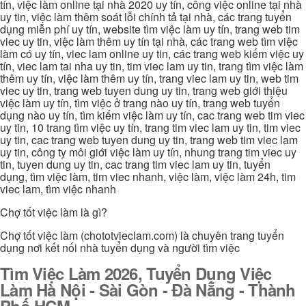
tín, việc làm online tại nhà 2020 uy tín, công việc online tại nhà
uy tin, việc làm thêm soát lỗi chính tả tại nhà, các trang tuyển
dụng miễn phí uy tín, website tìm việc làm uy tín, trang web tim
viec uy tin, việc làm thêm uy tín tại nhà, các trang web tìm việc
làm có uy tín, viec lam online uy tin, các trang web kiếm việc uy
tín, viec lam tai nha uy tin, tim viec lam uy tin, trang tìm việc làm
thêm uy tín, việc làm thêm uy tín, trang viec lam uy tin, web tim
viec uy tin, trang web tuyen dung uy tin, trang web giới thiệu
việc làm uy tín, tìm việc ở trang nào uy tín, trang web tuyển
dụng nào uy tín, tìm kiếm việc làm uy tín, cac trang web tim viec
uy tin, 10 trang tìm việc uy tín, trang tim viec lam uy tin, tim viec
uy tin, cac trang web tuyen dung uy tin, trang web tim viec lam
uy tin, công ty môi giới việc làm uy tín, nhung trang tim viec uy
tin, tuyen dung uy tin, cac trang tim viec lam uy tin, tuyển
dụng, tìm việc làm, tim viec nhanh, việc làm, việc làm 24h, tim
viec lam, tìm việc nhanh
Chợ tốt việc làm là gì?
Chợ tốt việc làm (chototvieclam.com) là chuyên trang tuyển
dụng nơi kết nối nhà tuyển dụng và người tìm việc
Tìm Việc Làm 2026, Tuyển Dụng Việc
Làm Hà Nội - Sài Gòn - Đà Nẵng - Thành