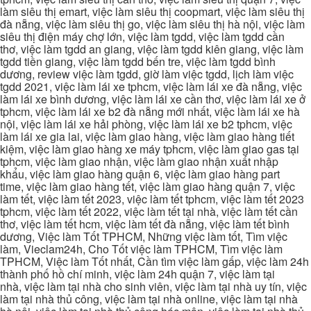
làm siêu thị emart, việc làm siêu thị coopmart, việc làm siêu thị
đà nẵng, việc làm siêu thị go, việc làm siêu thị hà nội, việc làm
siêu thị điện máy chợ lớn, việc làm tgdd, việc làm tgdd cần
thơ, việc làm tgdd an giang, việc làm tgdd kiên giang, việc làm
tgdd tiền giang, việc làm tgdd bến tre, việc làm tgdd bình
dương, review việc làm tgdd, giờ làm việc tgdd, lịch làm việc
tgdd 2021, việc làm lái xe tphcm, việc làm lái xe đà nẵng, việc
làm lái xe bình dương, việc làm lái xe cần thơ, việc làm lái xe ở
tphcm, việc làm lái xe b2 đà nẵng mới nhất, việc làm lái xe hà
nội, việc làm lái xe hải phòng, việc làm lái xe b2 tphcm, việc
làm lái xe gia lai, việc làm giao hàng, việc làm giao hàng tiết
kiệm, việc làm giao hàng xe máy tphcm, việc làm giao gas tại
tphcm, việc làm giao nhận, việc làm giao nhận xuất nhập
khẩu, việc làm giao hàng quận 6, việc làm giao hàng part
time, việc làm giao hàng tết, việc làm giao hàng quận 7, việc
làm tết, việc làm tết 2023, việc làm tết tphcm, việc làm tết 2023
tphcm, việc làm tết 2022, việc làm tết tại nhà, việc làm tết cần
thơ, việc làm tết hcm, việc làm tết đà nẵng, việc làm tết bình
dương, Việc làm Tốt TPHCM, Những việc làm tốt, Tìm việc
làm, Vieclam24h, Cho Tốt việc làm TPHCM, Tìm việc làm
TPHCM, Việc làm Tốt nhất, Cần tìm việc làm gấp, việc làm 24h
thành phố hồ chí minh, việc làm 24h quận 7, việc làm tại
nhà, việc làm tại nhà cho sinh viên, việc làm tại nhà uy tín, việc
làm tại nhà thủ công, việc làm tại nhà online, việc làm tại nhà