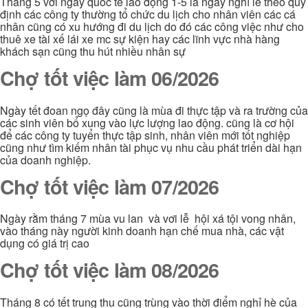
Tháng 5 với ngày quốc tế lao động 1-5 là ngày nghĩ lễ theo quy
định các công ty thường tổ chức du lịch cho nhân viên các cá
nhân cũng có xu hướng đi du lịch do đó các công việc như cho
thuê xe tài xế lái xe mc sự kiện hay các lĩnh vực nhà hàng
khách sạn cũng thu hút nhiều nhân sự
Chợ tốt việc làm 06/2026
Ngày tết đoan ngọ đây cũng là mùa đi thực tập và ra trường của
các sinh viên bổ xung vào lực lượng lao động. cũng là cơ hội
để các công ty tuyển thực tập sinh, nhân viên mới tốt nghiệp
cũng như tìm kiếm nhân tài phục vụ nhu cầu phát triển dài hạn
của doanh nghiệp.
Chợ tốt việc làm 07/2026
Ngày rằm tháng 7 mùa vu lan và vơi lễ hội xá tội vong nhân,
vào tháng này người kinh doanh hạn chế mua nhà, các vật
dụng có giá trị cao
Chợ tốt việc làm 08/2026
Tháng 8 có tết trung thu cũng trùng vào thời điểm nghỉ hè của