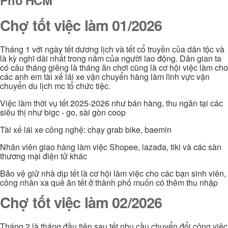
Phố HCM
Chợ tốt việc làm 01/2026
Tháng 1 với ngày tết dương lịch và tết cổ truyền của dân tộc và
là kỳ nghĩ dài nhất trong năm của người lao động. Dân gian ta
có câu tháng giêng là tháng ăn chơi cũng là cơ hội việc làm cho
các anh em tài xế lái xe vận chuyển hàng làm lĩnh vực vận
chuyển du lịch mc tổ chức tiệc.
Việc làm thời vụ tết 2025-2026 như bán hàng, thu ngân tại các
siêu thị như bigc - go, sài gòn coop
Tài xế lái xe công nghệ: chạy grab bike, baemin
Nhân viên giao hàng làm việc Shopee, lazada, tiki và các sàn
thương mại điện tử khác
Bảo vệ giử nhà dịp tết là cơ hội làm việc cho các bạn sinh viên,
công nhân xa quê ăn tết ở thành phố muốn có thêm thu nhập
Chợ tốt việc làm 02/2026
Tháng 2 là tháng đầu tiên sau tết nhu cầu chuyển đổi công việc