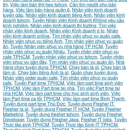
thị
,
Việc làm bán thịt heo tphcm
,
Cần tìm người phụ bán
hàng
,
Việc làm bán hàng quận 6
,
Nhân viên kinh doanh
tuyển gấp
,
Nhân viên kinh doanh tiếng Anh
,
Nhân viên kinh
doanh tphcm
,
Tuyển Nhân viên Kinh doanh Không yêu cầu
kinh nghiệm
,
Nhân viên kinh doanh thị trường
,
Tìm việc
nhân viên kinh doanh
,
Nhân viên Kinh doanh ô to
,
Nhân
viên kinh doanh online
,
Tìm nhân viên phục vụ quán cafe
,
Nhân viên phục vụ tiếng Anh
,
Tìm nhân viên phục vụ quán
ăn
,
Tuyển Nhân viên phục vụ nhà hàng TP HCM
,
Tuyển
nhân viên phục vụ quán Nhậu
,
Tuyển nhân viên phục vụ
cafe TPHCM
,
Tuyển nhân viên phục vụ tphcm
,
Tuyển nhân
viên phục vụ gần đây
,
Tìm nhân viên phục vụ quán ăn
,
Nhà
hàng chay tuyển dụng TPHCM
,
Chạy bàn là gì
,
Chạy bàn là
làm gì
,
Chạy bàn tiếng Anh là gì
,
Quán chay tuyển dụng
,
Nhân viên order quán cafe
,
Tìm nhân viên phục vụ quán
cafe
,
Tuyển Part time TPHCM
,
Việc làm part time sinh viên
TPHCM
,
Việc làm Part time tại nhà
,
Tìm việc Part time tại
nhà HCM
,
Việc làm part time cho học sinh sinh viên
,
Việc
làm Part time ca tối TPHCM
,
Việc làm part time Bình Thạnh
,
Tuyển dụng part time Thủ Đức
,
Tuyển dụng Fresher IT
,
Fresher la gì
,
Tuyển dụng Fresher IT HCM
,
Tuyển Fresher
Marketing
,
Tuyển dụng fresher tphcm
,
Tuyển dụng Fresher
Developer
,
Tuyển dụng Fresher Java
,
Fresher IT jobs
,
Tuyển
Thực tập sinh TPHCM
,
Tuyển Thực tập Sinh IT TPHCM
,
Thực tập sinh Part-time TPHCM
,
Tuyển thực tập sinh ngành