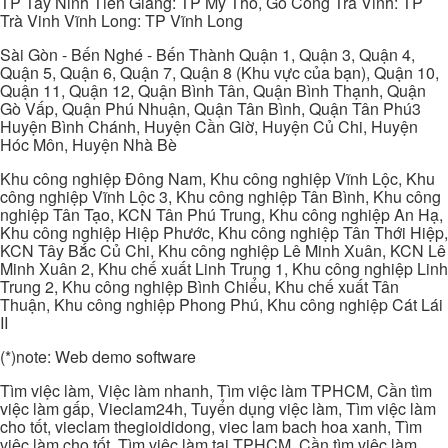
TP Tây Ninh Tiền Giang: TP Mỹ Tho, Gò Công Trà Vinh: TP
Trà Vinh Vĩnh Long: TP Vĩnh Long
Sài Gòn - Bến Nghé - Bến Thành Quận 1, Quận 3, Quận 4,
Quận 5, Quận 6, Quận 7, Quận 8 (Khu vực của bạn), Quận 10,
Quận 11, Quận 12, Quận Bình Tân, Quận Bình Thạnh, Quận
Gò Vấp, Quận Phú Nhuận, Quận Tân Bình, Quận Tân Phú3
Huyện Bình Chánh, Huyện Cần Giờ, Huyện Củ Chi, Huyện
Hóc Môn, Huyện Nhà Bè
Khu công nghiệp Đông Nam, Khu công nghiệp Vĩnh Lộc, Khu
công nghiệp Vĩnh Lộc 3, Khu công nghiệp Tân Bình, Khu công
nghiệp Tân Tạo, KCN Tân Phú Trung, Khu công nghiệp An Hạ,
Khu công nghiệp Hiệp Phước, Khu công nghiệp Tân Thới Hiệp,
KCN Tây Bắc Củ Chi, Khu công nghiệp Lê Minh Xuân, KCN Lê
Minh Xuân 2, Khu chế xuất Linh Trung 1, Khu công nghiệp Linh
Trung 2, Khu công nghiệp Bình Chiểu, Khu chế xuất Tân
Thuận, Khu công nghiệp Phong Phú, Khu công nghiệp Cát Lái
II
(*)note: Web demo software
Tìm việc làm, Việc làm nhanh, Tìm việc làm TPHCM, Cần tìm
việc làm gấp, Vieclam24h, Tuyển dụng việc làm, Tìm việc làm
cho tốt, vieclam thegioididong, viec lam bach hoa xanh, Tìm
việc làm cho tốt, Tìm việc làm tại TPHCM, Cần tìm việc làm