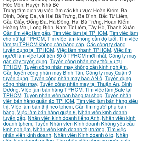
Hóc Môn, Huyện Nhà Bè
Trung tâm dịch vụ việc làm các khu vực: Hoàn Kiếm, Ba
Đình, Đống Đa, và Hai Bà Trưng, Ba Đình, Bắc Từ Liêm,
Cầu Giấy, Đống Đa, Hà Đông, Hai Bà Trưng, Hoàn Kiếm,
Hoàng Mai, Long Biên, Nam Từ Liêm, Tây Hồ, Thanh Xuân
Cần tìm việc làm gấp
,
Tìm việc làm tại TPHCM
,
Tìm việc làm
cho nữ tại TPHCM
,
Tìm việc làm không cần độ tuổi
,
Tìm việc
làm tại TPHCM không cần bằng cấp
,
Các công ty đang
tuyển dụng tại TPHCM
,
Việc làm nhanh TPHCM
,
Việc tìm
người làm việc tuổi trên 50 ở TPHCM mới nhất
,
Công ty may
gần đầy tuyển dụng
,
Tuyển công nhân may thời vụ tại
TPHCM
,
Tuyển công nhân may không cần kinh nghiệm
,
Cần tuyển công nhân may Bình Tân
,
Công ty may Quận 9
tuyển dụng
,
Tuyển công nhân may bao AN ở
,
Tuyển dụng
công nhân may
,
Tuyển công nhân may tại Thuận An, Bình
Dương
,
Việc làm bán hàng TPHCM
,
Tìm việc làm Sale tại
TPHCM
,
Tuyển nhân viên bán hàng tại shop
,
Tuyển nhân
viên bán hàng quần áo TPHCM
,
Tìm việc làm bán hàng siêu
thị
,
Việc làm bán thịt heo tphcm
,
Cần tìm người phụ bán
hàng
,
Việc làm bán hàng quận 6
,
Nhân viên kinh doanh
tuyển gấp
,
Nhân viên kinh doanh tiếng Anh
,
Nhân viên kinh
doanh tphcm
,
Tuyển Nhân viên Kinh doanh Không yêu cầu
kinh nghiệm
,
Nhân viên kinh doanh thị trường
,
Tìm việc
nhân viên kinh doanh
,
Nhân viên Kinh doanh ô to
,
Nhân
viên kinh doanh online
,
Tìm nhân viên phục vụ quán cafe
,