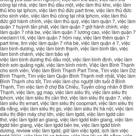
công tại nhà, việc làm thủ dầu một, việc làm thủ kho, việc làm
thủ kho tại tphcm, việc làm thủ đức part time, việc làm thủ đức
cho sinh viên, việc làm thủ công tại nhà tphcm, việc làm thủ
đức giờ hành chính, việc làm thủ quỹ, việc làm quận 7, việc làm
quận 7 huỳnh tấn phát, việc làm quận 7 giờ hành chính, việc
làm quận 7 nhà be, việc làm quận 7 lương cao, việc làm quận 7
vieclam116, việc làm quận 7 hôm nay, việc làm thêm quận 7
part time, tìm việc làm quận 7 nhà bè, việc làm quận 4 7, việc
làm bình dương, việc làm bình thạnh, việc làm bình tân, việc
làm bình chánh, việc làm bảo vệ
việc làm bình dương thủ dầu một, việc làm bình định, việc làm
bình sơn quảng ngãi, việc làm bình minh, Việc làm Bình Thạnh
cho sinh viên, Việc làm Bình Thạnh Part Time, Tìm việc làm D2
Bình Thạnh, Tìm việc làm Quận Bình Thạnh mới nhất, Việc làm
Bình Thạnh cho tốt, Tìm việc làm cho người lớn tuổi ở Bình
Thạnh, Tìm việc làm ở chợ Bà Chiểu, Tuyển công nhân ở Bình
Thạnh, việc làm, gg map, việc làm siêu thị, việc làm siêu thị
tphcm, việc làm siêu thị cần thơ, việc làm siêu thị quận 7, việc
làm siêu thị emart, việc làm siêu thị coopmart, việc làm siêu thị
đà nẵng, việc làm siêu thị go, việc làm siêu thị hà nội, việc làm
siêu thị điện máy chợ lớn, việc làm tgdd, việc làm tgdd cần
thơ, việc làm tgdd an giang, việc làm tgdd kiên giang, việc làm
tgdd tiền giang, việc làm tgdd bến tre, việc làm tgdd bình
dương, review việc làm tgdd, giờ làm việc tgdd, lịch làm việc
tgdd 2021, việc làm lái xe tphcm, việc làm lái xe đà nẵng, việc