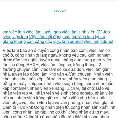
Contact
tìm việc làm
việc làm
tuyển gấp
việc làm sinh viên
SV Job
lviec
việc làm
Việc làm bất động sản
tìm việc làm tại an
giang không cần bằng cấp
việc làm edunet
việc làm edunet
Việc làm bao ăn ở, tuyển công nhân bao cơm, việc làm có
chỗ ở, công nhân đi làm ngay, không yêu cầu kinh nghiệm,
được đào tạo nghề, tuyển dụng không qua trung gian, việc
làm có đóng BHXH, việc làm tăng ca, lương tháng 13,
thưởng chuyên cần, việc làm có xe đưa đón, việc làm gần
nhà, tuyển lao động làm Kho vận & Vận chuyển: Nhân viên
kho, phụ kho, bốc xếp, tài xế, lơ xe, nhân viên giao hàng
bằng xe máy, shipper, nhân viên soạn hàng, công nhân bốc
xếp container, nhân viên xe nâng. Dịch vụ tại chỗ: Bảo vệ,
nhân viên tạp vụ, nhân viên vệ sinh công nghiệp, nhân viên
rửa xe, nhân viên trông giữ xe, nhân viên phụ bếp, nhân
viên phục vụ, nhân viên tạp vụ văn phòng, nhân viên giặt ủi.
Điện tử - Cơ khí: Công nhân điện tử, công nhân sản xuất linh
kiện, công nhân lắp ráp, thợ cơ khí, công nhân đứng máy,
công nhân kỹ thuật, công nhân lắp ráp thiết bị, công nhân