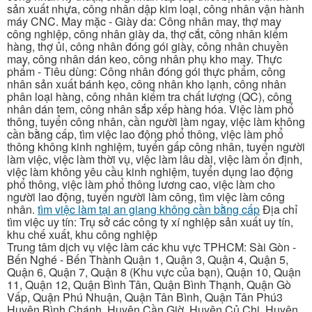
sản xuất nhựa, công nhân dập kim loại, công nhân vận hành
máy CNC. May mặc - Giày da: Công nhân may, thợ may
công nghiệp, công nhân giày da, thợ cắt, công nhân kiểm
hàng, thợ ủi, công nhân đóng gói giày, công nhân chuyền
may, công nhân dán keo, công nhân phụ kho may. Thực
phẩm - Tiêu dùng: Công nhân đóng gói thực phẩm, công
nhân sản xuất bánh kẹo, công nhân kho lạnh, công nhân
phân loại hàng, công nhân kiểm tra chất lượng (QC), công
nhân dán tem, công nhân sắp xếp hàng hóa. Việc làm phổ
thông, tuyển công nhân, cần người làm ngay, việc làm không
cần bằng cấp, tìm việc lao động phổ thông, việc làm phổ
thông không kinh nghiệm, tuyển gấp công nhân, tuyển người
làm việc, việc làm thời vụ, việc làm lâu dài, việc làm ổn định,
việc làm không yêu cầu kinh nghiệm, tuyển dụng lao động
phổ thông, việc làm phổ thông lương cao, việc làm cho
người lao động, tuyển người làm công, tìm việc làm công
nhân.
tìm việc làm tại an giang không cần bằng cấp
Địa chỉ
tìm việc uy tín: Trụ sở các công ty xí nghiệp sản xuất uy tín,
khu chế xuất, khu công nghiệp
Trung tâm dịch vụ việc làm các khu vực TPHCM: Sài Gòn -
Bến Nghé - Bến Thành Quận 1, Quận 3, Quận 4, Quận 5,
Quận 6, Quận 7, Quận 8 (Khu vực của bạn), Quận 10, Quận
11, Quận 12, Quận Bình Tân, Quận Bình Thạnh, Quận Gò
Vấp, Quận Phú Nhuận, Quận Tân Bình, Quận Tân Phú3
Huyện Bình Chánh, Huyện Cần Giờ, Huyện Củ Chi, Huyện