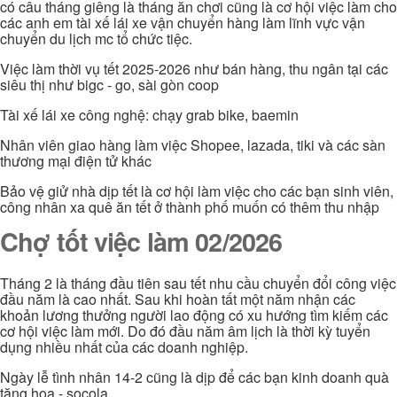
có câu tháng giêng là tháng ăn chơi cũng là cơ hội việc làm cho
các anh em tài xế lái xe vận chuyển hàng làm lĩnh vực vận
chuyển du lịch mc tổ chức tiệc.
Việc làm thời vụ tết 2025-2026 như bán hàng, thu ngân tại các
siêu thị như bigc - go, sài gòn coop
Tài xế lái xe công nghệ: chạy grab bike, baemin
Nhân viên giao hàng làm việc Shopee, lazada, tiki và các sàn
thương mại điện tử khác
Bảo vệ giử nhà dịp tết là cơ hội làm việc cho các bạn sinh viên,
công nhân xa quê ăn tết ở thành phố muốn có thêm thu nhập
Chợ tốt việc làm 02/2026
Tháng 2 là tháng đầu tiên sau tết nhu cầu chuyển đổi công việc
đầu năm là cao nhất. Sau khi hoàn tất một năm nhận các
khoản lương thưởng người lao động có xu hướng tìm kiếm các
cơ hội việc làm mới. Do đó đầu năm âm lịch là thời kỳ tuyển
dụng nhiều nhất của các doanh nghiệp.
Ngày lễ tình nhân 14-2 cũng là dịp để các bạn kinh doanh quà
tặng hoa - socola...