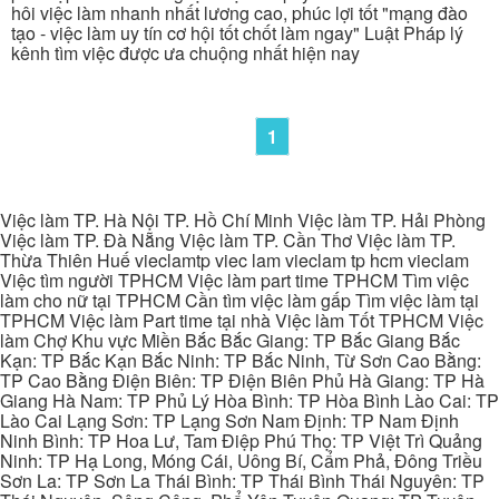
hôi việc làm nhanh nhất lương cao, phúc lợi tốt "mạng đào
tạo - việc làm uy tín cơ hội tốt chốt làm ngay" Luật Pháp lý
kênh tìm việc được ưa chuộng nhất hiện nay
1
Việc làm TP. Hà Nội TP. Hồ Chí Minh Việc làm TP. Hải Phòng
Việc làm TP. Đà Nẵng Việc làm TP. Cần Thơ Việc làm TP.
Thừa Thiên Huế vieclamtp viec lam vieclam tp hcm vieclam
Việc tìm người TPHCM Việc làm part time TPHCM Tìm việc
làm cho nữ tại TPHCM Cần tìm việc làm gấp Tìm việc làm tại
TPHCM Việc làm Part time tại nhà Việc làm Tốt TPHCM Việc
làm Chợ Khu vực Miền Bắc Bắc Giang: TP Bắc Giang Bắc
Kạn: TP Bắc Kạn Bắc Ninh: TP Bắc Ninh, Từ Sơn Cao Bằng:
TP Cao Bằng Điện Biên: TP Điện Biên Phủ Hà Giang: TP Hà
Giang Hà Nam: TP Phủ Lý Hòa Bình: TP Hòa Bình Lào Cai: TP
Lào Cai Lạng Sơn: TP Lạng Sơn Nam Định: TP Nam Định
Ninh Bình: TP Hoa Lư, Tam Điệp Phú Thọ: TP Việt Trì Quảng
Ninh: TP Hạ Long, Móng Cái, Uông Bí, Cẩm Phả, Đông Triều
Sơn La: TP Sơn La Thái Bình: TP Thái Bình Thái Nguyên: TP