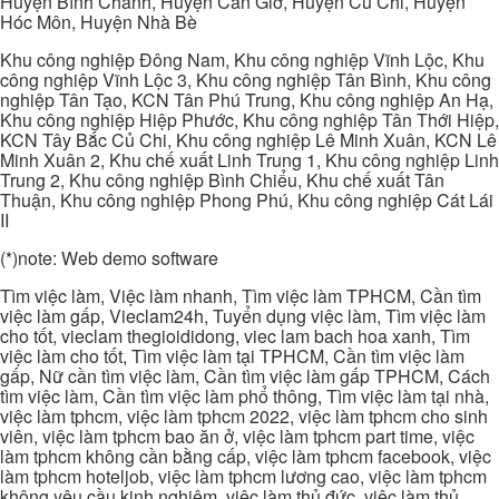
Huyện Bình Chánh, Huyện Cần Giờ, Huyện Củ Chi, Huyện
Hóc Môn, Huyện Nhà Bè
Khu công nghiệp Đông Nam, Khu công nghiệp Vĩnh Lộc, Khu
công nghiệp Vĩnh Lộc 3, Khu công nghiệp Tân Bình, Khu công
nghiệp Tân Tạo, KCN Tân Phú Trung, Khu công nghiệp An Hạ,
Khu công nghiệp Hiệp Phước, Khu công nghiệp Tân Thới Hiệp,
KCN Tây Bắc Củ Chi, Khu công nghiệp Lê Minh Xuân, KCN Lê
Minh Xuân 2, Khu chế xuất Linh Trung 1, Khu công nghiệp Linh
Trung 2, Khu công nghiệp Bình Chiểu, Khu chế xuất Tân
Thuận, Khu công nghiệp Phong Phú, Khu công nghiệp Cát Lái
II
(*)note: Web demo software
Tìm việc làm, Việc làm nhanh, Tìm việc làm TPHCM, Cần tìm
việc làm gấp, Vieclam24h, Tuyển dụng việc làm, Tìm việc làm
cho tốt, vieclam thegioididong, viec lam bach hoa xanh, Tìm
việc làm cho tốt, Tìm việc làm tại TPHCM, Cần tìm việc làm
gấp, Nữ cần tìm việc làm, Cần tìm việc làm gấp TPHCM, Cách
tìm việc làm, Cần tìm việc làm phổ thông, Tìm việc làm tại nhà,
việc làm tphcm, việc làm tphcm 2022, việc làm tphcm cho sinh
viên, việc làm tphcm bao ăn ở, việc làm tphcm part time, việc
làm tphcm không cần bằng cấp, việc làm tphcm facebook, việc
làm tphcm hoteljob, việc làm tphcm lương cao, việc làm tphcm
không yêu cầu kinh nghiệm, việc làm thủ đức, việc làm thủ