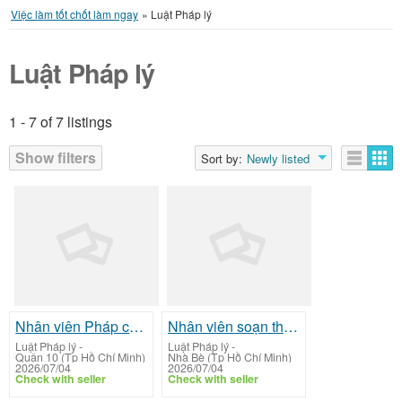
Việc làm tốt chốt làm ngay
»
Luật Pháp lý
Luật Pháp lý
1 - 7 of 7 listings
Listings
Show filters
Sort by:
Newly listed
Nhân viên Pháp chế Doanh nghiệp (Legal Executive)
Nhân viên soạn thảo hợp đồng thương mại
Luật Pháp lý
-
Luật Pháp lý
-
Quận 10 (Tp Hồ Chí Minh)
Nhà Bè (Tp Hồ Chí Minh)
2026/07/04
2026/07/04
Check with seller
Check with seller