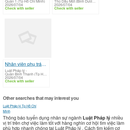
Quận 1 (Tp Hồ Chí Minh)
Thủ Dầu Một (Bình Dương)
2026/07/04
2026/07/04
Check with seller
Check with seller
Nhân viên phụ trách hợp đồng lao động
Luật Pháp lý
-
Quận Bình Thạnh (Tp Hồ Chí Minh)
2026/07/04
Check with seller
Other searches that may interest you
Luật Pháp lý Tp Hồ Chí
Minh
Thông báo tuyển dụng nhân sự ngành
Luật Pháp lý
nhiều
vị trí trên chợ việc làm tốt với hàng nghìn cơ hội tìm việc làm
phù hợp nhanh chóng tại Luật Pháp lý . Cách tìm kiếm cơ