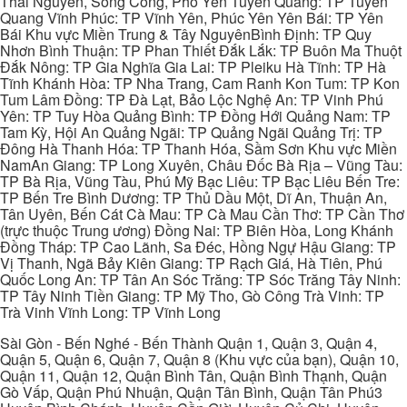
Thái Nguyên, Sông Công, Phổ Yên Tuyên Quang: TP Tuyên
Quang Vĩnh Phúc: TP Vĩnh Yên, Phúc Yên Yên Bái: TP Yên
Bái Khu vực Miền Trung & Tây NguyênBình Định: TP Quy
Nhơn Bình Thuận: TP Phan Thiết Đắk Lắk: TP Buôn Ma Thuột
Đắk Nông: TP Gia Nghĩa Gia Lai: TP Pleiku Hà Tĩnh: TP Hà
Tĩnh Khánh Hòa: TP Nha Trang, Cam Ranh Kon Tum: TP Kon
Tum Lâm Đồng: TP Đà Lạt, Bảo Lộc Nghệ An: TP Vinh Phú
Yên: TP Tuy Hòa Quảng Bình: TP Đồng Hới Quảng Nam: TP
Tam Kỳ, Hội An Quảng Ngãi: TP Quảng Ngãi Quảng Trị: TP
Đông Hà Thanh Hóa: TP Thanh Hóa, Sầm Sơn Khu vực Miền
NamAn Giang: TP Long Xuyên, Châu Đốc Bà Rịa – Vũng Tàu:
TP Bà Rịa, Vũng Tàu, Phú Mỹ Bạc Liêu: TP Bạc Liêu Bến Tre:
TP Bến Tre Bình Dương: TP Thủ Dầu Một, Dĩ An, Thuận An,
Tân Uyên, Bến Cát Cà Mau: TP Cà Mau Cần Thơ: TP Cần Thơ
(trực thuộc Trung ương) Đồng Nai: TP Biên Hòa, Long Khánh
Đồng Tháp: TP Cao Lãnh, Sa Đéc, Hồng Ngự Hậu Giang: TP
Vị Thanh, Ngã Bảy Kiên Giang: TP Rạch Giá, Hà Tiên, Phú
Quốc Long An: TP Tân An Sóc Trăng: TP Sóc Trăng Tây Ninh:
TP Tây Ninh Tiền Giang: TP Mỹ Tho, Gò Công Trà Vinh: TP
Trà Vinh Vĩnh Long: TP Vĩnh Long
Sài Gòn - Bến Nghé - Bến Thành Quận 1, Quận 3, Quận 4,
Quận 5, Quận 6, Quận 7, Quận 8 (Khu vực của bạn), Quận 10,
Quận 11, Quận 12, Quận Bình Tân, Quận Bình Thạnh, Quận
Gò Vấp, Quận Phú Nhuận, Quận Tân Bình, Quận Tân Phú3