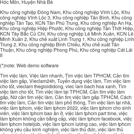
Hóc Môn, Huyện Nhà Bè
Khu công nghiệp Đông Nam, Khu công nghiệp Vĩnh Lộc, Khu
công nghiệp Vĩnh Lộc 3, Khu công nghiệp Tân Bình, Khu công
nghiệp Tân Tạo, KCN Tân Phú Trung, Khu công nghiệp An Hạ,
Khu công nghiệp Hiệp Phước, Khu công nghiệp Tân Thới Hiệp,
KCN Tây Bắc Củ Chi, Khu công nghiệp Lê Minh Xuân, KCN Lê
Minh Xuân 2, Khu chế xuất Linh Trung 1, Khu công nghiệp Linh
Trung 2, Khu công nghiệp Bình Chiểu, Khu chế xuất Tân
Thuận, Khu công nghiệp Phong Phú, Khu công nghiệp Cát Lái
II
(*)note: Web demo software
Tìm việc làm, Việc làm nhanh, Tìm việc làm TPHCM, Cần tìm
việc làm gấp, Vieclam24h, Tuyển dụng việc làm, Tìm việc làm
cho tốt, vieclam thegioididong, viec lam bach hoa xanh, Tìm
việc làm cho tốt, Tìm việc làm tại TPHCM, Cần tìm việc làm
gấp, Nữ cần tìm việc làm, Cần tìm việc làm gấp TPHCM, Cách
tìm việc làm, Cần tìm việc làm phổ thông, Tìm việc làm tại nhà,
việc làm tphcm, việc làm tphcm 2022, việc làm tphcm cho sinh
viên, việc làm tphcm bao ăn ở, việc làm tphcm part time, việc
làm tphcm không cần bằng cấp, việc làm tphcm facebook, việc
làm tphcm hoteljob, việc làm tphcm lương cao, việc làm tphcm
không yêu cầu kinh nghiệm, việc làm thủ đức, việc làm thủ