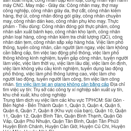
máy CNC. May mặc - Giày da: Công nhân may, thợ may
công nghiệp, công nhân giày da, thợ cắt, công nhân kiểm
hàng, thợ ủi, công nhân đóng gói giày, công nhân chuyền
may, công nhân dán keo, công nhân phụ kho may. Thực
phẩm - Tiêu dùng: Công nhân đóng gói thực phẩm, công
nhân sản xuất bánh kẹo, công nhân kho lạnh, công nhân
phân loại hàng, công nhân kiểm tra chất lượng (QC), công
nhân dán tem, công nhân sắp xếp hàng hóa. Việc làm phổ
thông, tuyển công nhân, cần người làm ngay, việc làm không
cần bằng cấp, tìm việc lao động phổ thông, việc làm phổ
thông không kinh nghiệm, tuyển gấp công nhân, tuyển người
làm việc, việc làm thời vụ, việc làm lâu dài, việc làm ổn định,
việc làm không yêu cầu kinh nghiệm, tuyển dụng lao động
phổ thông, việc làm phổ thông lương cao, việc làm cho
người lao động, tuyển người làm công, tìm việc làm công
nhân.
tìm việc làm tại an giang không cần bằng cấp
Địa chỉ
tìm việc uy tín: Trụ sở các công ty xí nghiệp sản xuất uy tín,
khu chế xuất, khu công nghiệp
Trung tâm dịch vụ việc làm các khu vực TPHCM: Sài Gòn -
Bến Nghé - Bến Thành Quận 1, Quận 3, Quận 4, Quận 5,
Quận 6, Quận 7, Quận 8 (Khu vực của bạn), Quận 10, Quận
11, Quận 12, Quận Bình Tân, Quận Bình Thạnh, Quận Gò
Vấp, Quận Phú Nhuận, Quận Tân Bình, Quận Tân Phú3
Huyện Bình Chánh, Huyện Cần Giờ, Huyện Củ Chi, Huyện