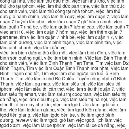
công tại nhà, việc làm thủ dầu một, việc làm thủ kho, việc làm
thủ kho tại tphcm, việc làm thủ đức part time, việc làm thủ đức
cho sinh viên, việc làm thủ công tại nhà tphcm, việc làm thủ
đức giờ hành chính, việc làm thủ quỹ, việc làm quận 7, việc làm
quận 7 huỳnh tấn phát, việc làm quận 7 giờ hành chính, việc
làm quận 7 nhà be, việc làm quận 7 lương cao, việc làm quận 7
vieclam116, việc làm quận 7 hôm nay, việc làm thêm quận 7
part time, tìm việc làm quận 7 nhà bè, việc làm quận 4 7, việc
làm bình dương, việc làm bình thạnh, việc làm bình tân, việc
làm bình chánh, việc làm bảo vệ
việc làm bình dương thủ dầu một, việc làm bình định, việc làm
bình sơn quảng ngãi, việc làm bình minh, Việc làm Bình Thạnh
cho sinh viên, Việc làm Bình Thạnh Part Time, Tìm việc làm D2
Bình Thạnh, Tìm việc làm Quận Bình Thạnh mới nhất, Việc làm
Bình Thạnh cho tốt, Tìm việc làm cho người lớn tuổi ở Bình
Thạnh, Tìm việc làm ở chợ Bà Chiểu, Tuyển công nhân ở Bình
Thạnh, việc làm, gg map, việc làm siêu thị, việc làm siêu thị
tphcm, việc làm siêu thị cần thơ, việc làm siêu thị quận 7, việc
làm siêu thị emart, việc làm siêu thị coopmart, việc làm siêu thị
đà nẵng, việc làm siêu thị go, việc làm siêu thị hà nội, việc làm
siêu thị điện máy chợ lớn, việc làm tgdd, việc làm tgdd cần
thơ, việc làm tgdd an giang, việc làm tgdd kiên giang, việc làm
tgdd tiền giang, việc làm tgdd bến tre, việc làm tgdd bình
dương, review việc làm tgdd, giờ làm việc tgdd, lịch làm việc
tgdd 2021, việc làm lái xe tphcm, việc làm lái xe đà nẵng, việc