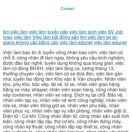
Contact
tìm việc làm
việc làm
tuyển gấp
việc làm sinh viên
SV Job
lviec
việc làm
Việc làm bất động sản
tìm việc làm tại an
giang không cần bằng cấp
việc làm edunet
việc làm edunet
Việc làm bao ăn ở, tuyển công nhân bao cơm, việc làm có
chỗ ở, công nhân đi làm ngay, không yêu cầu kinh nghiệm,
được đào tạo nghề, tuyển dụng không qua trung gian, việc
làm có đóng BHXH, việc làm tăng ca, lương tháng 13,
thưởng chuyên cần, việc làm có xe đưa đón, việc làm gần
nhà, tuyển lao động làm Kho vận & Vận chuyển: Nhân viên
kho, phụ kho, bốc xếp, tài xế, lơ xe, nhân viên giao hàng
bằng xe máy, shipper, nhân viên soạn hàng, công nhân bốc
xếp container, nhân viên xe nâng. Dịch vụ tại chỗ: Bảo vệ,
nhân viên tạp vụ, nhân viên vệ sinh công nghiệp, nhân viên
rửa xe, nhân viên trông giữ xe, nhân viên phụ bếp, nhân
viên phục vụ, nhân viên tạp vụ văn phòng, nhân viên giặt ủi.
Điện tử - Cơ khí: Công nhân điện tử, công nhân sản xuất linh
kiện, công nhân lắp ráp, thợ cơ khí, công nhân đứng máy,
công nhân kỹ thuật, công nhân lắp ráp thiết bị, công nhân
sản xuất nhựa, công nhân dập kim loại, công nhân vận hành