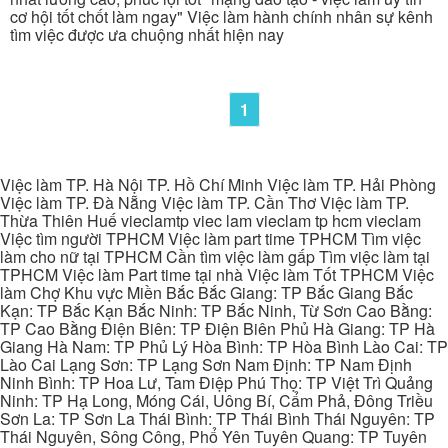
cơ hội tốt chốt làm ngay" Việc làm hành chính nhân sự kênh
tìm việc được ưa chuộng nhất hiện nay
1
Việc làm TP. Hà Nội TP. Hồ Chí Minh Việc làm TP. Hải Phòng
Việc làm TP. Đà Nẵng Việc làm TP. Cần Thơ Việc làm TP.
Thừa Thiên Huế vieclamtp viec lam vieclam tp hcm vieclam
Việc tìm người TPHCM Việc làm part time TPHCM Tìm việc
làm cho nữ tại TPHCM Cần tìm việc làm gấp Tìm việc làm tại
TPHCM Việc làm Part time tại nhà Việc làm Tốt TPHCM Việc
làm Chợ Khu vực Miền Bắc Bắc Giang: TP Bắc Giang Bắc
Kạn: TP Bắc Kạn Bắc Ninh: TP Bắc Ninh, Từ Sơn Cao Bằng:
TP Cao Bằng Điện Biên: TP Điện Biên Phủ Hà Giang: TP Hà
Giang Hà Nam: TP Phủ Lý Hòa Bình: TP Hòa Bình Lào Cai: TP
Lào Cai Lạng Sơn: TP Lạng Sơn Nam Định: TP Nam Định
Ninh Bình: TP Hoa Lư, Tam Điệp Phú Thọ: TP Việt Trì Quảng
Ninh: TP Hạ Long, Móng Cái, Uông Bí, Cẩm Phả, Đông Triều
Sơn La: TP Sơn La Thái Bình: TP Thái Bình Thái Nguyên: TP
Thái Nguyên, Sông Công, Phổ Yên Tuyên Quang: TP Tuyên