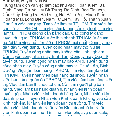
Hóc Môn, Huyện Nhà Bè
Trung tâm dịch vụ việc làm các khu vực: Hoàn Kiếm, Ba
Đình, Đống Đa, và Hai Bà Trưng, Ba Đình, Bắc Từ Liêm,
Cầu Giấy, Đống Đa, Hà Đông, Hai Bà Trưng, Hoàn Kiếm,
Hoàng Mai, Long Biên, Nam Từ Liêm, Tây Hồ, Thanh Xuân
Cần tìm việc làm gấp
,
Tìm việc làm tại TPHCM
,
Tìm việc làm
cho nữ tại TPHCM
,
Tìm việc làm không cần độ tuổi
,
Tìm việc
làm tại TPHCM không cần bằng cấp
,
Các công ty đang
tuyển dụng tại TPHCM
,
Việc làm nhanh TPHCM
,
Việc tìm
người làm việc tuổi trên 50 ở TPHCM mới nhất
,
Công ty may
gần đầy tuyển dụng
,
Tuyển công nhân may thời vụ tại
TPHCM
,
Tuyển công nhân may không cần kinh nghiệm
,
Cần tuyển công nhân may Bình Tân
,
Công ty may Quận 9
tuyển dụng
,
Tuyển công nhân may bao AN ở
,
Tuyển dụng
công nhân may
,
Tuyển công nhân may tại Thuận An, Bình
Dương
,
Việc làm bán hàng TPHCM
,
Tìm việc làm Sale tại
TPHCM
,
Tuyển nhân viên bán hàng tại shop
,
Tuyển nhân
viên bán hàng quần áo TPHCM
,
Tìm việc làm bán hàng siêu
thị
,
Việc làm bán thịt heo tphcm
,
Cần tìm người phụ bán
hàng
,
Việc làm bán hàng quận 6
,
Nhân viên kinh doanh
tuyển gấp
,
Nhân viên kinh doanh tiếng Anh
,
Nhân viên kinh
doanh tphcm
,
Tuyển Nhân viên Kinh doanh Không yêu cầu
kinh nghiệm
,
Nhân viên kinh doanh thị trường
,
Tìm việc
nhân viên kinh doanh
,
Nhân viên Kinh doanh ô to
,
Nhân
viên kinh doanh online
,
Tìm nhân viên phục vụ quán cafe
,