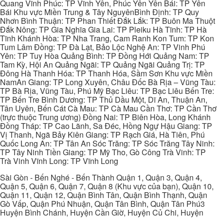
Quang Vĩnh Phúc: TP Vĩnh Yên, Phúc Yên Yên Bái: TP Yên
Bái Khu vực Miền Trung & Tây NguyênBình Định: TP Quy
Nhơn Bình Thuận: TP Phan Thiết Đắk Lắk: TP Buôn Ma Thuột
Đắk Nông: TP Gia Nghĩa Gia Lai: TP Pleiku Hà Tĩnh: TP Hà
Tĩnh Khánh Hòa: TP Nha Trang, Cam Ranh Kon Tum: TP Kon
Tum Lâm Đồng: TP Đà Lạt, Bảo Lộc Nghệ An: TP Vinh Phú
Yên: TP Tuy Hòa Quảng Bình: TP Đồng Hới Quảng Nam: TP
Tam Kỳ, Hội An Quảng Ngãi: TP Quảng Ngãi Quảng Trị: TP
Đông Hà Thanh Hóa: TP Thanh Hóa, Sầm Sơn Khu vực Miền
NamAn Giang: TP Long Xuyên, Châu Đốc Bà Rịa – Vũng Tàu:
TP Bà Rịa, Vũng Tàu, Phú Mỹ Bạc Liêu: TP Bạc Liêu Bến Tre:
TP Bến Tre Bình Dương: TP Thủ Dầu Một, Dĩ An, Thuận An,
Tân Uyên, Bến Cát Cà Mau: TP Cà Mau Cần Thơ: TP Cần Thơ
(trực thuộc Trung ương) Đồng Nai: TP Biên Hòa, Long Khánh
Đồng Tháp: TP Cao Lãnh, Sa Đéc, Hồng Ngự Hậu Giang: TP
Vị Thanh, Ngã Bảy Kiên Giang: TP Rạch Giá, Hà Tiên, Phú
Quốc Long An: TP Tân An Sóc Trăng: TP Sóc Trăng Tây Ninh:
TP Tây Ninh Tiền Giang: TP Mỹ Tho, Gò Công Trà Vinh: TP
Trà Vinh Vĩnh Long: TP Vĩnh Long
Sài Gòn - Bến Nghé - Bến Thành Quận 1, Quận 3, Quận 4,
Quận 5, Quận 6, Quận 7, Quận 8 (Khu vực của bạn), Quận 10,
Quận 11, Quận 12, Quận Bình Tân, Quận Bình Thạnh, Quận
Gò Vấp, Quận Phú Nhuận, Quận Tân Bình, Quận Tân Phú3
Huyện Bình Chánh, Huyện Cần Giờ, Huyện Củ Chi, Huyện