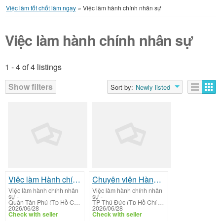
Việc làm tốt chốt làm ngay
»
Việc làm hành chính nhân sự
Việc làm hành chính nhân sự
1 - 4 of 4 listings
Listings
Show filters
Sort by:
Newly listed
Việc làm Hành chính Nhân sự TPHCM: Senior Human Resources Officer - Compensation and Benefit
Chuyên viên Hành chính Nhân sự (Administrative Executive)
Việc làm hành chính nhân
Việc làm hành chính nhân
sự
-
sự
-
Quận Tân Phú (Tp Hồ Chí Minh)
TP Thủ Đức (Tp Hồ Chí Minh)
2026/06/28
2026/06/28
Check with seller
Check with seller