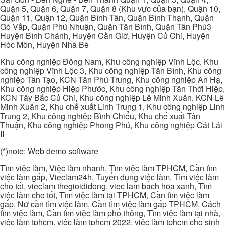
Quận 5, Quận 6, Quận 7, Quận 8 (Khu vực của bạn), Quận 10,
Quận 11, Quận 12, Quận Bình Tân, Quận Bình Thạnh, Quận
Gò Vấp, Quận Phú Nhuận, Quận Tân Bình, Quận Tân Phú3
Huyện Bình Chánh, Huyện Cần Giờ, Huyện Củ Chi, Huyện
Hóc Môn, Huyện Nhà Bè
Khu công nghiệp Đông Nam, Khu công nghiệp Vĩnh Lộc, Khu
công nghiệp Vĩnh Lộc 3, Khu công nghiệp Tân Bình, Khu công
nghiệp Tân Tạo, KCN Tân Phú Trung, Khu công nghiệp An Hạ,
Khu công nghiệp Hiệp Phước, Khu công nghiệp Tân Thới Hiệp,
KCN Tây Bắc Củ Chi, Khu công nghiệp Lê Minh Xuân, KCN Lê
Minh Xuân 2, Khu chế xuất Linh Trung 1, Khu công nghiệp Linh
Trung 2, Khu công nghiệp Bình Chiểu, Khu chế xuất Tân
Thuận, Khu công nghiệp Phong Phú, Khu công nghiệp Cát Lái
II
(*)note: Web demo software
Tìm việc làm, Việc làm nhanh, Tìm việc làm TPHCM, Cần tìm
việc làm gấp, Vieclam24h, Tuyển dụng việc làm, Tìm việc làm
cho tốt, vieclam thegioididong, viec lam bach hoa xanh, Tìm
việc làm cho tốt, Tìm việc làm tại TPHCM, Cần tìm việc làm
gấp, Nữ cần tìm việc làm, Cần tìm việc làm gấp TPHCM, Cách
tìm việc làm, Cần tìm việc làm phổ thông, Tìm việc làm tại nhà,
việc làm tphcm, việc làm tphcm 2022, việc làm tphcm cho sinh