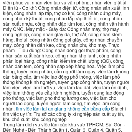
viên phục vụ, nhân viên tạp vụ văn phòng, nhân viên giặt ủi.
Điện tử - Cơ khí: Công nhân điện tử, công nhân sản xuất linh
kiện, công nhân lắp ráp, thợ cơ khí, công nhân đứng máy,
công nhân kỹ thuật, công nhân lắp ráp thiết bị, công nhân
sản xuất nhựa, công nhân dập kim loại, công nhân vận hành
máy CNC. May mặc - Giày da: Công nhân may, thợ may
công nghiệp, công nhân giày da, thợ cắt, công nhân kiểm
hàng, thợ ủi, công nhân đóng gói giày, công nhân chuyền
may, công nhân dán keo, công nhân phụ kho may. Thực
phẩm - Tiêu dùng: Công nhân đóng gói thực phẩm, công
nhân sản xuất bánh kẹo, công nhân kho lạnh, công nhân
phân loại hàng, công nhân kiểm tra chất lượng (QC), công
nhân dán tem, công nhân sắp xếp hàng hóa. Việc làm phổ
thông, tuyển công nhân, cần người làm ngay, việc làm không
cần bằng cấp, tìm việc lao động phổ thông, việc làm phổ
thông không kinh nghiệm, tuyển gấp công nhân, tuyển người
làm việc, việc làm thời vụ, việc làm lâu dài, việc làm ổn định,
việc làm không yêu cầu kinh nghiệm, tuyển dụng lao động
phổ thông, việc làm phổ thông lương cao, việc làm cho
người lao động, tuyển người làm công, tìm việc làm công
nhân.
tìm việc làm tại an giang không cần bằng cấp
Địa chỉ
tìm việc uy tín: Trụ sở các công ty xí nghiệp sản xuất uy tín,
khu chế xuất, khu công nghiệp
Trung tâm dịch vụ việc làm các khu vực TPHCM: Sài Gòn -
Bến Nghé - Bến Thành Quận 1, Quận 3, Quận 4, Quận 5,