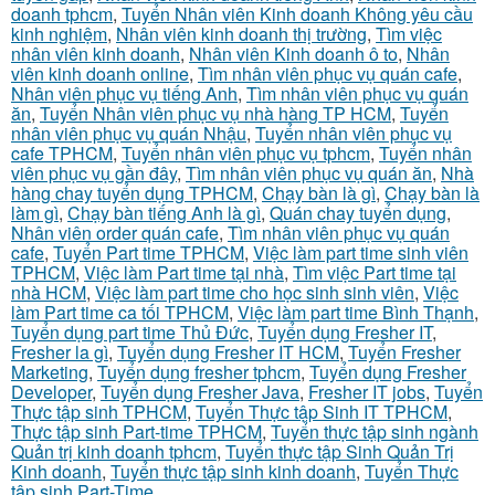
doanh tphcm
,
Tuyển Nhân viên Kinh doanh Không yêu cầu
kinh nghiệm
,
Nhân viên kinh doanh thị trường
,
Tìm việc
nhân viên kinh doanh
,
Nhân viên Kinh doanh ô to
,
Nhân
viên kinh doanh online
,
Tìm nhân viên phục vụ quán cafe
,
Nhân viên phục vụ tiếng Anh
,
Tìm nhân viên phục vụ quán
ăn
,
Tuyển Nhân viên phục vụ nhà hàng TP HCM
,
Tuyển
nhân viên phục vụ quán Nhậu
,
Tuyển nhân viên phục vụ
cafe TPHCM
,
Tuyển nhân viên phục vụ tphcm
,
Tuyển nhân
viên phục vụ gần đây
,
Tìm nhân viên phục vụ quán ăn
,
Nhà
hàng chay tuyển dụng TPHCM
,
Chạy bàn là gì
,
Chạy bàn là
làm gì
,
Chạy bàn tiếng Anh là gì
,
Quán chay tuyển dụng
,
Nhân viên order quán cafe
,
Tìm nhân viên phục vụ quán
cafe
,
Tuyển Part time TPHCM
,
Việc làm part time sinh viên
TPHCM
,
Việc làm Part time tại nhà
,
Tìm việc Part time tại
nhà HCM
,
Việc làm part time cho học sinh sinh viên
,
Việc
làm Part time ca tối TPHCM
,
Việc làm part time Bình Thạnh
,
Tuyển dụng part time Thủ Đức
,
Tuyển dụng Fresher IT
,
Fresher la gì
,
Tuyển dụng Fresher IT HCM
,
Tuyển Fresher
Marketing
,
Tuyển dụng fresher tphcm
,
Tuyển dụng Fresher
Developer
,
Tuyển dụng Fresher Java
,
Fresher IT jobs
,
Tuyển
Thực tập sinh TPHCM
,
Tuyển Thực tập Sinh IT TPHCM
,
Thực tập sinh Part-time TPHCM
,
Tuyển thực tập sinh ngành
Quản trị kinh doanh tphcm
,
Tuyển thực tập Sinh Quản Trị
Kinh doanh
,
Tuyển thực tập sinh kinh doanh
,
Tuyển Thực
tập sinh Part-Time
,