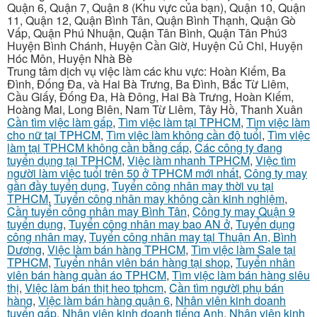
Quận 6, Quận 7, Quận 8 (Khu vực của bạn), Quận 10, Quận
11, Quận 12, Quận Bình Tân, Quận Bình Thạnh, Quận Gò
Vấp, Quận Phú Nhuận, Quận Tân Bình, Quận Tân Phú3
Huyện Bình Chánh, Huyện Cần Giờ, Huyện Củ Chi, Huyện
Hóc Môn, Huyện Nhà Bè
Trung tâm dịch vụ việc làm các khu vực: Hoàn Kiếm, Ba
Đình, Đống Đa, và Hai Bà Trưng, Ba Đình, Bắc Từ Liêm,
Cầu Giấy, Đống Đa, Hà Đông, Hai Bà Trưng, Hoàn Kiếm,
Hoàng Mai, Long Biên, Nam Từ Liêm, Tây Hồ, Thanh Xuân
Cần tìm việc làm gấp
,
Tìm việc làm tại TPHCM
,
Tìm việc làm
cho nữ tại TPHCM
,
Tìm việc làm không cần độ tuổi
,
Tìm việc
làm tại TPHCM không cần bằng cấp
,
Các công ty đang
tuyển dụng tại TPHCM
,
Việc làm nhanh TPHCM
,
Việc tìm
người làm việc tuổi trên 50 ở TPHCM mới nhất
,
Công ty may
gần đầy tuyển dụng
,
Tuyển công nhân may thời vụ tại
TPHCM
,
Tuyển công nhân may không cần kinh nghiệm
,
Cần tuyển công nhân may Bình Tân
,
Công ty may Quận 9
tuyển dụng
,
Tuyển công nhân may bao AN ở
,
Tuyển dụng
công nhân may
,
Tuyển công nhân may tại Thuận An, Bình
Dương
,
Việc làm bán hàng TPHCM
,
Tìm việc làm Sale tại
TPHCM
,
Tuyển nhân viên bán hàng tại shop
,
Tuyển nhân
viên bán hàng quần áo TPHCM
,
Tìm việc làm bán hàng siêu
thị
,
Việc làm bán thịt heo tphcm
,
Cần tìm người phụ bán
hàng
,
Việc làm bán hàng quận 6
,
Nhân viên kinh doanh
tuyển gấp
,
Nhân viên kinh doanh tiếng Anh
,
Nhân viên kinh