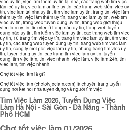
viec uy tin, việc làm thêm uy tín tại nhà, các trang web tìm việc
làm có uy tín, viec lam online uy tin, các trang web kiếm việc uy
tín, viec lam tai nha uy tin, tim viec lam uy tin, trang tìm việc làm
thêm uy tín, việc làm thêm uy tín, trang viec lam uy tin, web tim
viec uy tin, trang web tuyen dung uy tin, trang web giới thiệu
việc làm uy tín, tìm việc ở trang nào uy tín, trang web tuyển
dụng nào uy tín, tìm kiếm việc làm uy tín, cac trang web tim viec
uy tin, 10 trang tìm việc uy tín, trang tim viec lam uy tin, tim viec
uy tin, cac trang web tuyen dung uy tin, trang web tim viec lam
uy tin, công ty môi giới việc làm uy tín, nhung trang tim viec uy
tin, tuyen dung uy tin, cac trang tim viec lam uy tin, tuyển
dụng, tìm việc làm, tim viec nhanh, việc làm, việc làm 24h, tim
viec lam, tìm việc nhanh
Chợ tốt việc làm là gì?
Chợ tốt việc làm (chototvieclam.com) là chuyên trang tuyển
dụng nơi kết nối nhà tuyển dụng và người tìm việc
Tìm Việc Làm 2026, Tuyển Dụng Việc
Làm Hà Nội - Sài Gòn - Đà Nẵng - Thành
Phố HCM
Chợ tốt việc làm 01/2026