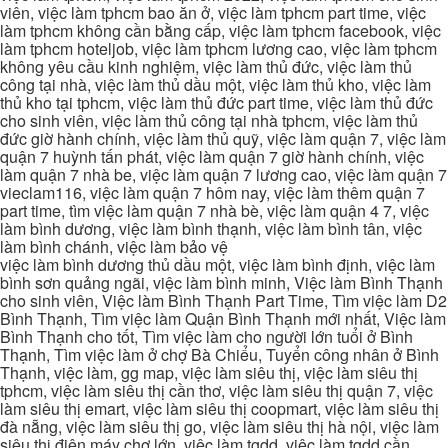
viên, việc làm tphcm bao ăn ở, việc làm tphcm part time, việc
làm tphcm không cần bằng cấp, việc làm tphcm facebook, việc
làm tphcm hoteljob, việc làm tphcm lương cao, việc làm tphcm
không yêu cầu kinh nghiệm, việc làm thủ đức, việc làm thủ
công tại nhà, việc làm thủ dầu một, việc làm thủ kho, việc làm
thủ kho tại tphcm, việc làm thủ đức part time, việc làm thủ đức
cho sinh viên, việc làm thủ công tại nhà tphcm, việc làm thủ
đức giờ hành chính, việc làm thủ quỹ, việc làm quận 7, việc làm
quận 7 huỳnh tấn phát, việc làm quận 7 giờ hành chính, việc
làm quận 7 nhà be, việc làm quận 7 lương cao, việc làm quận 7
vieclam116, việc làm quận 7 hôm nay, việc làm thêm quận 7
part time, tìm việc làm quận 7 nhà bè, việc làm quận 4 7, việc
làm bình dương, việc làm bình thạnh, việc làm bình tân, việc
làm bình chánh, việc làm bảo vệ
việc làm bình dương thủ dầu một, việc làm bình định, việc làm
bình sơn quảng ngãi, việc làm bình minh, Việc làm Bình Thạnh
cho sinh viên, Việc làm Bình Thạnh Part Time, Tìm việc làm D2
Bình Thạnh, Tìm việc làm Quận Bình Thạnh mới nhất, Việc làm
Bình Thạnh cho tốt, Tìm việc làm cho người lớn tuổi ở Bình
Thạnh, Tìm việc làm ở chợ Bà Chiểu, Tuyển công nhân ở Bình
Thạnh, việc làm, gg map, việc làm siêu thị, việc làm siêu thị
tphcm, việc làm siêu thị cần thơ, việc làm siêu thị quận 7, việc
làm siêu thị emart, việc làm siêu thị coopmart, việc làm siêu thị
đà nẵng, việc làm siêu thị go, việc làm siêu thị hà nội, việc làm
siêu thị điện máy chợ lớn, việc làm tgdd, việc làm tgdd cần