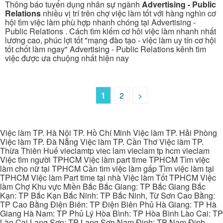
Thông báo tuyển dụng nhân sự ngành
Advertising - Public
Relations
nhiều vị trí trên chợ việc làm tốt với hàng nghìn cơ
hội tìm việc làm phù hợp nhanh chóng tại Advertising -
Public Relations . Cách tìm kiếm cơ hôi việc làm nhanh nhất
lương cao, phúc lợi tốt "mạng đào tạo - việc làm uy tín cơ hội
tốt chốt làm ngay" Advertising - Public Relations kênh tìm
việc được ưa chuộng nhất hiện nay
1
2
>
Việc làm TP. Hà Nội TP. Hồ Chí Minh Việc làm TP. Hải Phòng
Việc làm TP. Đà Nẵng Việc làm TP. Cần Thơ Việc làm TP.
Thừa Thiên Huế vieclamtp viec lam vieclam tp hcm vieclam
Việc tìm người TPHCM Việc làm part time TPHCM Tìm việc
làm cho nữ tại TPHCM Cần tìm việc làm gấp Tìm việc làm tại
TPHCM Việc làm Part time tại nhà Việc làm Tốt TPHCM Việc
làm Chợ Khu vực Miền Bắc Bắc Giang: TP Bắc Giang Bắc
Kạn: TP Bắc Kạn Bắc Ninh: TP Bắc Ninh, Từ Sơn Cao Bằng:
TP Cao Bằng Điện Biên: TP Điện Biên Phủ Hà Giang: TP Hà
Giang Hà Nam: TP Phủ Lý Hòa Bình: TP Hòa Bình Lào Cai: TP
Lào Cai Lạng Sơn: TP Lạng Sơn Nam Định: TP Nam Định