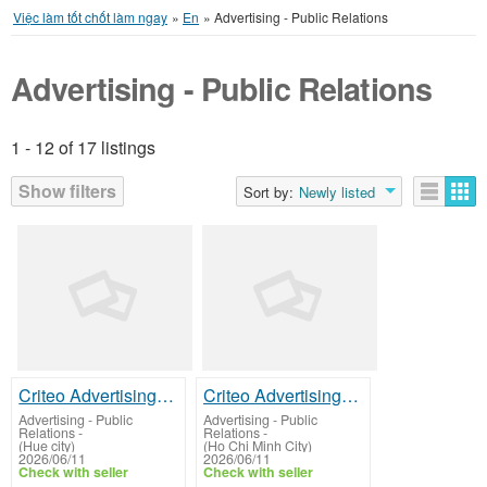
Việc làm tốt chốt làm ngay
»
En
»
Advertising - Public Relations
Advertising - Public Relations
1 - 12 of 17 listings
Listings
Show filters
Sort by:
Newly listed
Criteo Advertising Specialist
Criteo Advertising Specialist
Advertising - Public
Advertising - Public
Relations
-
Relations
-
(Hue city)
(Ho Chi Minh City)
2026/06/11
2026/06/11
Check with seller
Check with seller