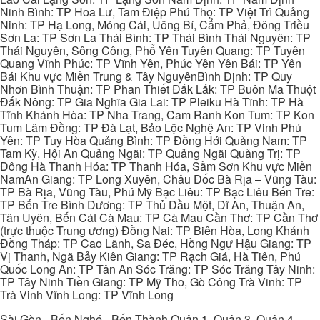
Ninh Bình: TP Hoa Lư, Tam Điệp Phú Thọ: TP Việt Trì Quảng
Ninh: TP Hạ Long, Móng Cái, Uông Bí, Cẩm Phả, Đông Triều
Sơn La: TP Sơn La Thái Bình: TP Thái Bình Thái Nguyên: TP
Thái Nguyên, Sông Công, Phổ Yên Tuyên Quang: TP Tuyên
Quang Vĩnh Phúc: TP Vĩnh Yên, Phúc Yên Yên Bái: TP Yên
Bái Khu vực Miền Trung & Tây NguyênBình Định: TP Quy
Nhơn Bình Thuận: TP Phan Thiết Đắk Lắk: TP Buôn Ma Thuột
Đắk Nông: TP Gia Nghĩa Gia Lai: TP Pleiku Hà Tĩnh: TP Hà
Tĩnh Khánh Hòa: TP Nha Trang, Cam Ranh Kon Tum: TP Kon
Tum Lâm Đồng: TP Đà Lạt, Bảo Lộc Nghệ An: TP Vinh Phú
Yên: TP Tuy Hòa Quảng Bình: TP Đồng Hới Quảng Nam: TP
Tam Kỳ, Hội An Quảng Ngãi: TP Quảng Ngãi Quảng Trị: TP
Đông Hà Thanh Hóa: TP Thanh Hóa, Sầm Sơn Khu vực Miền
NamAn Giang: TP Long Xuyên, Châu Đốc Bà Rịa – Vũng Tàu:
TP Bà Rịa, Vũng Tàu, Phú Mỹ Bạc Liêu: TP Bạc Liêu Bến Tre:
TP Bến Tre Bình Dương: TP Thủ Dầu Một, Dĩ An, Thuận An,
Tân Uyên, Bến Cát Cà Mau: TP Cà Mau Cần Thơ: TP Cần Thơ
(trực thuộc Trung ương) Đồng Nai: TP Biên Hòa, Long Khánh
Đồng Tháp: TP Cao Lãnh, Sa Đéc, Hồng Ngự Hậu Giang: TP
Vị Thanh, Ngã Bảy Kiên Giang: TP Rạch Giá, Hà Tiên, Phú
Quốc Long An: TP Tân An Sóc Trăng: TP Sóc Trăng Tây Ninh:
TP Tây Ninh Tiền Giang: TP Mỹ Tho, Gò Công Trà Vinh: TP
Trà Vinh Vĩnh Long: TP Vĩnh Long
Sài Gòn - Bến Nghé - Bến Thành Quận 1, Quận 3, Quận 4,