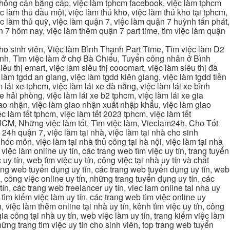
 không cần bằng cấp, việc làm tphcm facebook, việc làm tphcm
 làm thủ dầu một, việc làm thủ kho, việc làm thủ kho tại tphcm,
ệc làm thủ quỹ, việc làm quận 7, việc làm quận 7 huỳnh tấn phát,
 7 hôm nay, việc làm thêm quận 7 part time, tìm việc làm quận
cho sinh viên, Việc làm Bình Thạnh Part Time, Tìm việc làm D2
ạnh, Tìm việc làm ở chợ Bà Chiểu, Tuyển công nhân ở Bình
iêu thị emart, việc làm siêu thị coopmart, việc làm siêu thị đà
c làm tgdd an giang, việc làm tgdd kiên giang, việc làm tgdd tiền
 lái xe tphcm, việc làm lái xe đà nẵng, việc làm lái xe bình
xe hải phòng, việc làm lái xe b2 tphcm, việc làm lái xe gia
giao nhận, việc làm giao nhận xuất nhập khẩu, việc làm giao
c làm tết tphcm, việc làm tết 2023 tphcm, việc làm tết
 TPHCM, Những việc làm tốt, Tìm việc làm, Vieclam24h, Cho Tốt
4h quận 7, việc làm tại nhà, việc làm tại nhà cho sinh
g hóc môn, việc làm tại nhà thủ công tại hà nội, việc làm tại nhà
, việc làm online uy tín, các trang web tìm việc uy tín, trang tuyển
 uy tín, web tìm việc uy tín, công việc tại nhà uy tín và chất
 trang web tuyển dụng uy tín, các trang web tuyển dụng uy tín, web
n, công việc online uy tín, những trang tuyển dụng uy tín, các
tín, các trang web freelancer uy tín, viec lam online tai nha uy
ng tìm kiếm việc làm uy tín, các trang web tìm việc online uy
, việc làm thêm online tại nhà uy tín, kênh tìm việc uy tín, công
gia công tại nhà uy tín, web việc làm uy tín, trang kiếm việc làm
 những trang tìm việc uy tín cho sinh viên, top trang web tuyển