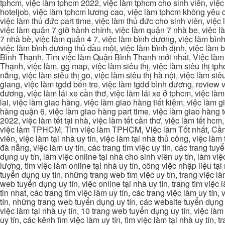
tphcm, việc làm tphcm 2022, việc làm tphcm cho sinh viên, việ
hoteljob, việc làm tphcm lương cao, việc làm tphcm không yêu cầ
việc làm thủ đức part time, việc làm thủ đức cho sinh viên, việc
việc làm quận 7 giờ hành chính, việc làm quận 7 nhà be, việc l
7 nhà bè, việc làm quận 4 7, việc làm bình dương, việc làm bình
việc làm bình dương thủ dầu một, việc làm bình định, việc làm
Bình Thạnh, Tìm việc làm Quận Bình Thạnh mới nhất, Việc làm 
Thạnh, việc làm, gg map, việc làm siêu thị, việc làm siêu thị tphc
nẵng, việc làm siêu thị go, việc làm siêu thị hà nội, việc làm si
giang, việc làm tgdd bến tre, việc làm tgdd bình dương, review vi
dương, việc làm lái xe cần thơ, việc làm lái xe ở tphcm, việc làm
lai, việc làm giao hàng, việc làm giao hàng tiết kiệm, việc làm
hàng quận 6, việc làm giao hàng part time, việc làm giao hàng tết
2022, việc làm tết tại nhà, việc làm tết cần thơ, việc làm tết 
việc làm TPHCM, Tìm việc làm TPHCM, Việc làm Tốt nhất, Cần tì
viên, việc làm tại nhà uy tín, việc làm tại nhà thủ công, việc làm
đà nẵng, việc làm uy tín, các trang tìm việc uy tín, các trang tuyể
dụng uy tín, làm việc online tại nhà cho sinh viên uy tín, làm việc
lượng, tìm việc làm online tại nhà uy tín, công việc nhập liệu tại
tuyển dụng uy tín, những trang web tìm việc uy tín, trang việc làm
web tuyển dụng uy tín, việc online tại nhà uy tín, trang tìm việc 
tin nhat, các trang tìm việc làm uy tín, các trang việc làm uy tín,
tín, những trang web tuyển dụng uy tín, các website tuyển dụng uy
việc làm tại nhà uy tín, 10 trang web tuyển dụng uy tín, việc làm 
uy tín, các kênh tìm việc làm uy tín, tìm việc làm tại nhà uy tín, 