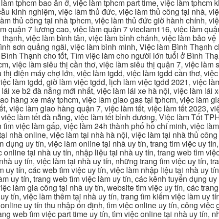
c làm tphcm bao ăn ở, việc làm tphcm part time, việc làm tphcm
u kinh nghiệm, việc làm thủ đức, việc làm thủ công tại nhà, việc
 làm thủ công tại nhà tphcm, việc làm thủ đức giờ hành chính, vi
àm quận 7 lương cao, việc làm quận 7 vieclam116, việc làm quận
 thạnh, việc làm bình tân, việc làm bình chánh, việc làm bảo vệ
 bình sơn quảng ngãi, việc làm bình minh, Việc làm Bình Thạnh 
Bình Thạnh cho tốt, Tìm việc làm cho người lớn tuổi ở Bình Th
m, việc làm siêu thị cần thơ, việc làm siêu thị quận 7, việc làm s
êu thị điện máy chợ lớn, việc làm tgdd, việc làm tgdd cần thơ, việ
ệc làm tgdd, giờ làm việc tgdd, lịch làm việc tgdd 2021, việc làm
 lái xe b2 đà nẵng mới nhất, việc làm lái xe hà nội, việc làm lái 
 giao hàng xe máy tphcm, việc làm giao gas tại tphcm, việc làm 
, việc làm giao hàng quận 7, việc làm tết, việc làm tết 2023, việ
hcm, việc làm tết đà nẵng, việc làm tết bình dương, Việc làm Tốt
m việc làm gấp, việc làm 24h thành phố hồ chí minh, việc làm 2
 tại nhà online, việc làm tại nhà hà nội, việc làm tại nhà thủ côn
n dụng uy tín, việc làm online tại nhà uy tín, trang tìm việc uy tín
 online tại nhà uy tín, nhập liệu tại nhà uy tín, trang web tìm việc
 nhà uy tín, việc làm tại nhà uy tín, những trang tìm việc uy tín,
 uy tín, các web tìm việc uy tín, việc làm nhập liệu tại nhà uy tí
làm uy tín, trang web tìm việc làm uy tín, các kênh tuyển dụng uy 
 việc làm gia công tại nhà uy tín, website tìm việc uy tín, các tra
 tín, việc làm thêm tại nhà uy tín, trang tìm kiếm việc làm uy tín
online uy tín thu nhập ổn định, tìm việc online uy tín, công việc 
trang web tìm việc part time uy tín, tìm việc online tại nhà uy tín,