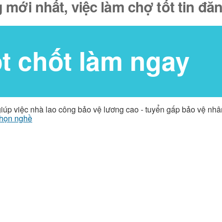
 mới nhất, việc làm chợ tốt tin đ
ốt chốt làm ngay
giúp việc nhà lao công bảo vệ lương cao - tuyển gấp bảo vệ nh
họn nghề