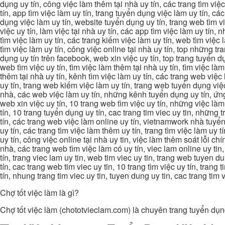
dụng uy tín, công việc làm thêm tại nhà uy tín, các trang tìm việ
tín, app tìm việc làm uy tín, trang tuyển dụng việc làm uy tín, c
dụng việc làm uy tín, website tuyển dụng uy tín, trang web tìm việc
việc uy tín, làm việc tại nhà uy tín, các app tìm việc làm uy tín
tìm việc làm uy tín, các trang kiếm việc làm uy tín, web tìm việc
tìm việc làm uy tín, công việc online tại nhà uy tín, top những tra
dụng uy tín trên facebook, web xin việc uy tín, top trang tuyển d
web tìm việc uy tín, tìm việc làm thêm tại nhà uy tín, tìm việc là
thêm tại nhà uy tín, kênh tìm việc làm uy tín, các trang web việc
uy tín, trang web kiếm việc làm uy tín, trang web tuyển dụng việc 
nhà, các web việc làm uy tín, những kênh tuyển dụng uy tín, ứng 
web xin việc uy tín, 10 trang web tìm việc uy tín, những việc làm
tín, 10 trang tuyển dụng uy tín, cac trang tim viec uy tin, nhữn
tín, các trang web việc làm online uy tín, vietnamwork nhà tuyển
uy tín, các trang tìm việc làm thêm uy tín, trang tìm việc làm uy t
uy tín, công việc online tại nhà uy tin, việc làm thêm soát lỗi chí
nhà, các trang web tìm việc làm có uy tín, viec lam online uy tin,
tín, trang viec lam uy tin, web tim viec uy tin, trang web tuyen d
tín, cac trang web tim viec uy tin, 10 trang tìm việc uy tín, trang
tín, nhung trang tim viec uy tin, tuyen dung uy tin, cac trang tim
Chợ tốt việc làm là gì?
Chợ tốt việc làm (chototvieclam.com) là chuyên trang tuyển dụn