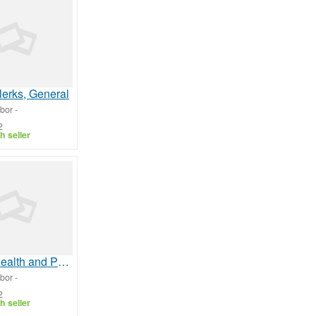
lerks, General
bor
-
2
h seller
Home Health and Personal Care Aides
bor
-
2
h seller