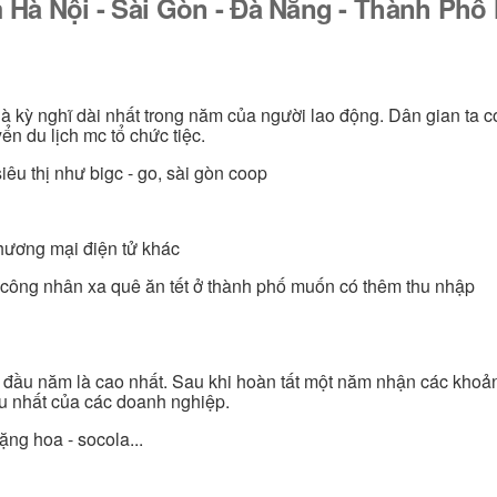
 Hà Nội - Sài Gòn - Đà Nẵng - Thành Ph
 là kỳ nghĩ dài nhất trong năm của người lao động. Dân gian ta c
ển du lịch mc tổ chức tiệc.
iêu thị như bigc - go, sài gòn coop
thương mại điện tử khác
n, công nhân xa quê ăn tết ở thành phố muốn có thêm thu nhập
c đầu năm là cao nhất. Sau khi hoàn tất một năm nhận các khoả
ều nhất của các doanh nghiệp.
ặng hoa - socola...