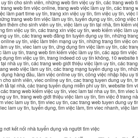
c uy tín cho sinh viên, những web tìm việc uy tín, các trang web t
ác trang web tìm việc online, trang web việc làm uy tín, các trang
 làm part time uy tín, trang xin việc uy tín, tìm việc uy tín, việc
, những trang web tìm việc làm uy tín, tuyển dụng uy tín, công việ
 làm thêm cho sinh viên uy tín, việc làm uy tín tại nhà, tìm kiếm 
ng tìm việc uy tín, các trang xin việc uy tín, web kiếm việc làm uy 
ụng uy tín, các trang web đăng tin tuyển dụng uy tín, những trang
m online uy tín, việc làm trên mạng uy tín, những trang tìm việc on
 làm uy tín, viec lam uy tin, ứng dụng tìm việc làm uy tín, các t
làm uy tín, trang web tìm kiếm việc làm uy tín, các app tìm việc u
dụng tìm việc uy tín, trang indeed có uy tín không, 10 website t
 tại nhà uy tín, các trang web giới thiệu việc làm uy tín, các tr
g trang web việc làm uy tín, các trang mạng tuyển dụng uy tín, nh
 dụng hàng đầu, làm việc online uy tín, công việc nhập liệu uy t
ín cho sinh viên, viec online uy tin, cac trang tuyen dung uy tin, 
nh tả tại nhà, các trang tuyển dụng miễn phí uy tín, website tìm vi
 các trang web kiếm việc uy tín, viec lam tai nha uy tin, tim viec 
ung uy tin, trang web giới thiệu việc làm uy tín, tìm việc ở trang 
 tim viec lam uy tin, tim viec uy tin, cac trang web tuyen dung uy t
 viec lam uy tin, tuyển dụng, tìm việc làm, tim viec nhanh, việc l
g nơi kết nối nhà tuyển dụng và người tìm việc