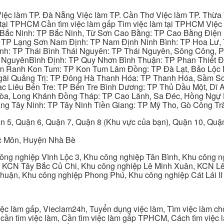
iệc làm TP. Đà Nẵng Việc làm TP. Cần Thơ Việc làm TP. Thừa T
ại TPHCM Cần tìm việc làm gấp Tìm việc làm tại TPHCM Việc 
 Bắc Ninh: TP Bắc Ninh, Từ Sơn Cao Bằng: TP Cao Bằng Điện
: TP Lạng Sơn Nam Định: TP Nam Định Ninh Bình: TP Hoa Lư, 
Bình: TP Thái Bình Thái Nguyên: TP Thái Nguyên, Sông Công,
y NguyênBình Định: TP Quy Nhơn Bình Thuận: TP Phan Thiết Đ
am Ranh Kon Tum: TP Kon Tum Lâm Đồng: TP Đà Lạt, Bảo Lộc
gãi Quảng Trị: TP Đông Hà Thanh Hóa: TP Thanh Hóa, Sầm S
ạc Liêu Bến Tre: TP Bến Tre Bình Dương: TP Thủ Dầu Một, Dĩ
 Hòa, Long Khánh Đồng Tháp: TP Cao Lãnh, Sa Đéc, Hồng Ngự 
ng Tây Ninh: TP Tây Ninh Tiền Giang: TP Mỹ Tho, Gò Công Trà
n 5, Quận 6, Quận 7, Quận 8 (Khu vực của bạn), Quận 10, Qu
c Môn, Huyện Nhà Bè
ng nghiệp Vĩnh Lộc 3, Khu công nghiệp Tân Bình, Khu công n
 KCN Tây Bắc Củ Chi, Khu công nghiệp Lê Minh Xuân, KCN Lê 
Thuận, Khu công nghiệp Phong Phú, Khu công nghiệp Cát Lái II
c làm gấp, Vieclam24h, Tuyển dụng việc làm, Tìm việc làm cho 
cần tìm việc làm, Cần tìm việc làm gấp TPHCM, Cách tìm việc là