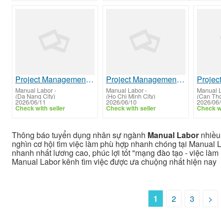
Project Management Specialists
Project Management Specialists
Manual Labor
-
Manual Labor
-
Manual 
(Da Nang City)
(Ho Chi Minh City)
(Can Tho
2026/06/11
2026/06/10
2026/06
Check with seller
Check with seller
Check wi
Thông báo tuyển dụng nhân sự ngành
Manual Labor
nhiều 
nghìn cơ hội tìm việc làm phù hợp nhanh chóng tại Manual L
nhanh nhất lương cao, phúc lợi tốt "mạng đào tạo - việc làm u
Manual Labor kênh tìm việc được ưa chuộng nhất hiện nay
1
2
3
>