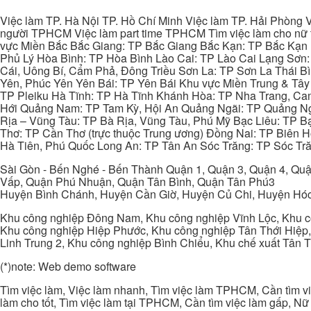
Việc làm TP. Hà Nội TP. Hồ Chí Minh Việc làm TP. Hải Phòng V
người TPHCM Việc làm part time TPHCM Tìm việc làm cho nữ t
vực Miền Bắc Bắc Giang: TP Bắc Giang Bắc Kạn: TP Bắc Kạn
Phủ Lý Hòa Bình: TP Hòa Bình Lào Cai: TP Lào Cai Lạng Sơn
Cái, Uông Bí, Cẩm Phả, Đông Triều Sơn La: TP Sơn La Thái 
Yên, Phúc Yên Yên Bái: TP Yên Bái Khu vực Miền Trung & Tâ
TP Pleiku Hà Tĩnh: TP Hà Tĩnh Khánh Hòa: TP Nha Trang, C
Hới Quảng Nam: TP Tam Kỳ, Hội An Quảng Ngãi: TP Quảng N
Rịa – Vũng Tàu: TP Bà Rịa, Vũng Tàu, Phú Mỹ Bạc Liêu: TP B
Thơ: TP Cần Thơ (trực thuộc Trung ương) Đồng Nai: TP Biên
Hà Tiên, Phú Quốc Long An: TP Tân An Sóc Trăng: TP Sóc Tră
Sài Gòn - Bến Nghé - Bến Thành Quận 1, Quận 3, Quận 4, Quậ
Vấp, Quận Phú Nhuận, Quận Tân Bình, Quận Tân Phú3
Huyện Bình Chánh, Huyện Cần Giờ, Huyện Củ Chi, Huyện Hó
Khu công nghiệp Đông Nam, Khu công nghiệp Vĩnh Lộc, Khu cô
Khu công nghiệp Hiệp Phước, Khu công nghiệp Tân Thới Hiệp,
Linh Trung 2, Khu công nghiệp Bình Chiểu, Khu chế xuất Tân 
(*)note: Web demo software
Tìm việc làm, Việc làm nhanh, Tìm việc làm TPHCM, Cần tìm việ
làm cho tốt, Tìm việc làm tại TPHCM, Cần tìm việc làm gấp, Nữ 