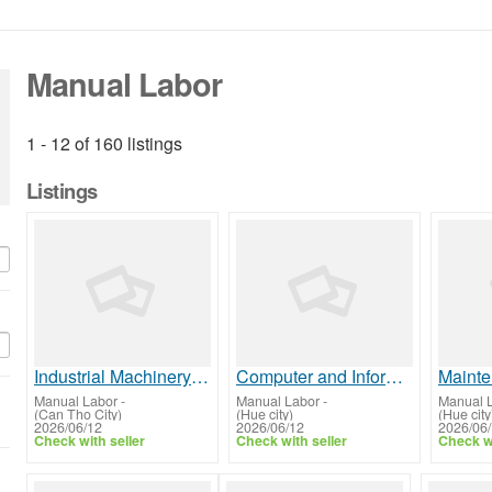
Manual Labor
1 - 12 of 160 listings
Listings
Industrial Machinery Mechanics
Computer and Information Systems Managers
Manual Labor
-
Manual Labor
-
Manual 
(Can Tho City)
(Hue city)
(Hue city
2026/06/12
2026/06/12
2026/06
Check with seller
Check with seller
Check wi