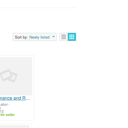
Sort by:
Newly listed
Maintenance and Repair Workers, General
Labor
-
)
/12
th seller