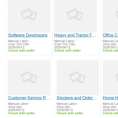
Software Developers
Heavy and Tractor-Trailer Truck Drivers
Office C
Manual Labor
-
Manual Labor
-
Manual La
(Can Tho City)
(Can Tho City)
(Hue city)
2026/06/12
2026/06/12
2026/06/1
Check with seller
Check with seller
Check wit
Customer Service Representatives
Stockers and Order Fillers
Manual Labor
-
Manual Labor
-
Manual La
(Hue city)
(Hue city)
(Hue city)
2026/06/12
2026/06/12
2026/06/1
Check with seller
Check with seller
Check wit