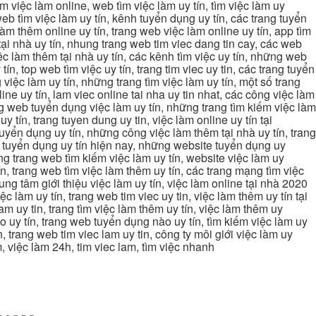
ìm việc làm online, web tìm việc làm uy tín, tìm việc làm uy
 web tìm việc làm uy tín, kênh tuyển dụng uy tín, các trang tuyển
 làm thêm online uy tín, trang web việc làm online uy tín, app tìm
c tại nhà uy tín, nhung trang web tim viec dang tin cay, các web
việc làm thêm tại nhà uy tín, các kênh tìm việc uy tín, những web
tín, top web tìm việc uy tín, trang tim viec uy tin, các trang tuyển
 việc làm uy tín, những trang tìm việc làm uy tín, một số trang
line uy tín, lam viec online tai nha uy tin nhat, các công việc làm
rang web tuyển dụng việc làm uy tín, những trang tìm kiếm việc làm
y tín, trang tuyen dung uy tin, việc làm online uy tín tại
uyển dụng uy tín, những công việc làm thêm tại nhà uy tín, trang
ang tuyển dụng uy tín hiện nay, những website tuyển dụng uy
ững trang web tìm kiếm việc làm uy tín, website việc làm uy
ín, trang web tìm việc làm thêm uy tín, các trang mạng tìm việc
trung tâm giới thiệu việc làm uy tín, việc làm online tại nhà 2020
ệc làm uy tín, trang web tim viec uy tin, việc làm thêm uy tín tại
lam uy tin, trang tìm việc làm thêm uy tín, việc làm thêm uy
nào uy tín, trang web tuyển dụng nào uy tín, tìm kiếm việc làm uy
in, trang web tim viec lam uy tin, công ty môi giới việc làm uy
àm, việc làm 24h, tim viec lam, tìm việc nhanh