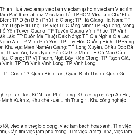
hiên Huế vieclamtp viec lam vieclam tp hcm vieclam Việc tìm
làm Part time tại nhà Việc làm Tốt TPHCM Việc làm Chợ Khu
 Biên: TP Điện Biên Phủ Hà Giang: TP Hà Giang Hà Nam: TP
Tam Điệp Phú Thọ: TP Việt Trì Quảng Ninh: TP Hạ Long, Móng
 Phổ Yên Tuyên Quang: TP Tuyên Quang Vĩnh Phúc: TP Vĩnh
ắk Lắk: TP Buôn Ma Thuột Đắk Nông: TP Gia Nghĩa Gia Lai:
 Nghệ An: TP Vinh Phú Yên: TP Tuy Hòa Quảng Bình: TP Đồng
ơn Khu vực Miền NamAn Giang: TP Long Xuyên, Châu Đốc Bà
 An, Thuận An, Tân Uyên, Bến Cát Cà Mau: TP Cà Mau Cần
Hậu Giang: TP Vị Thanh, Ngã Bảy Kiên Giang: TP Rạch Giá,
 Vinh: TP Trà Vinh Vĩnh Long: TP Vĩnh Long
ận 11, Quận 12, Quận Bình Tân, Quận Bình Thạnh, Quận Gò
ghiệp Tân Tạo, KCN Tân Phú Trung, Khu công nghiệp An Hạ,
Minh Xuân 2, Khu chế xuất Linh Trung 1, Khu công nghiệp
tốt, vieclam thegioididong, viec lam bach hoa xanh, Tìm việc
m, Cần tìm việc làm phổ thông, Tìm việc làm tại nhà, việc làm