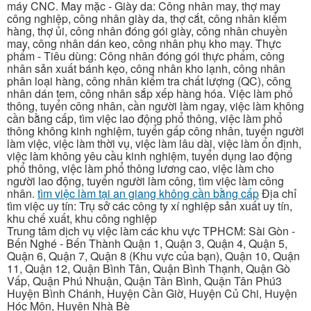
máy CNC. May mặc - Giày da: Công nhân may, thợ may
công nghiệp, công nhân giày da, thợ cắt, công nhân kiểm
hàng, thợ ủi, công nhân đóng gói giày, công nhân chuyền
may, công nhân dán keo, công nhân phụ kho may. Thực
phẩm - Tiêu dùng: Công nhân đóng gói thực phẩm, công
nhân sản xuất bánh kẹo, công nhân kho lạnh, công nhân
phân loại hàng, công nhân kiểm tra chất lượng (QC), công
nhân dán tem, công nhân sắp xếp hàng hóa. Việc làm phổ
thông, tuyển công nhân, cần người làm ngay, việc làm không
cần bằng cấp, tìm việc lao động phổ thông, việc làm phổ
thông không kinh nghiệm, tuyển gấp công nhân, tuyển người
làm việc, việc làm thời vụ, việc làm lâu dài, việc làm ổn định,
việc làm không yêu cầu kinh nghiệm, tuyển dụng lao động
phổ thông, việc làm phổ thông lương cao, việc làm cho
người lao động, tuyển người làm công, tìm việc làm công
nhân.
tìm việc làm tại an giang không cần bằng cấp
Địa chỉ
tìm việc uy tín: Trụ sở các công ty xí nghiệp sản xuất uy tín,
khu chế xuất, khu công nghiệp
Trung tâm dịch vụ việc làm các khu vực TPHCM: Sài Gòn -
Bến Nghé - Bến Thành Quận 1, Quận 3, Quận 4, Quận 5,
Quận 6, Quận 7, Quận 8 (Khu vực của bạn), Quận 10, Quận
11, Quận 12, Quận Bình Tân, Quận Bình Thạnh, Quận Gò
Vấp, Quận Phú Nhuận, Quận Tân Bình, Quận Tân Phú3
Huyện Bình Chánh, Huyện Cần Giờ, Huyện Củ Chi, Huyện
Hóc Môn, Huyện Nhà Bè