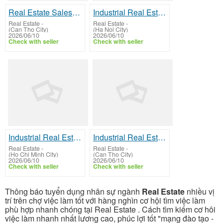
Real Estate Sales Team Leader
Industrial Real Estate Manager, Leasing Executive (Industrial), Property Development Specialist
Real Estate
-
Real Estate
-
(Can Tho City)
(Ha Noi City)
2026/06/10
2026/06/10
Check with seller
Check with seller
Industrial Real Estate Manager, Leasing Executive (Industrial), Property Development Specialist
Industrial Real Estate Manager, Leasing Executive (Industrial), Property Development Specialist
Real Estate
-
Real Estate
-
(Ho Chi Minh City)
(Can Tho City)
2026/06/10
2026/06/10
Check with seller
Check with seller
Thông báo tuyển dụng nhân sự ngành
Real Estate
nhiều vị
trí trên chợ việc làm tốt với hàng nghìn cơ hội tìm việc làm
phù hợp nhanh chóng tại Real Estate . Cách tìm kiếm cơ hôi
việc làm nhanh nhất lương cao, phúc lợi tốt "mạng đào tạo -