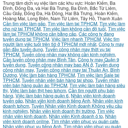
Trung tâm dịch vụ việc làm các khu vực: Hoàn Kiếm, Ba
Đình, Đống Đa, và Hai Bà Trưng, Ba Đình, Bắc Từ Liêm,
Cầu Giấy, Đống Đa, Hà Đông, Hai Bà Trưng, Hoàn Kiếm,
Hoàng Mai, Long Biên, Nam Từ Liêm, Tây Hồ, Thanh Xuân
Cần tìm việc làm gấp
,
Tìm việc làm tại TPHCM
,
Tìm việc làm
cho nữ tại TPHCM
,
Tìm việc làm không cần độ tuổi
,
Tìm việc
làm tại TPHCM không cần bằng cấp
,
Các công ty đang
tuyển dụng tại TPHCM
,
Việc làm nhanh TPHCM
,
Việc tìm
người làm việc tuổi trên 50 ở TPHCM mới nhất
,
Công ty may
gần đầy tuyển dụng
,
Tuyển công nhân may thời vụ tại
TPHCM
,
Tuyển công nhân may không cần kinh nghiệm
,
Cần tuyển công nhân may Bình Tân
,
Công ty may Quận 9
tuyển dụng
,
Tuyển công nhân may bao AN ở
,
Tuyển dụng
công nhân may
,
Tuyển công nhân may tại Thuận An, Bình
Dương
,
Việc làm bán hàng TPHCM
,
Tìm việc làm Sale tại
TPHCM
,
Tuyển nhân viên bán hàng tại shop
,
Tuyển nhân
viên bán hàng quần áo TPHCM
,
Tìm việc làm bán hàng siêu
thị
,
Việc làm bán thịt heo tphcm
,
Cần tìm người phụ bán
hàng
,
Việc làm bán hàng quận 6
,
Nhân viên kinh doanh
tuyển gấp
,
Nhân viên kinh doanh tiếng Anh
,
Nhân viên kinh
doanh tphcm
,
Tuyển Nhân viên Kinh doanh Không yêu cầu
kinh nghiệm
,
Nhân viên kinh doanh thị trường
,
Tìm việc
nhân viên kinh doanh
,
Nhân viên Kinh doanh ô to
,
Nhân
viên kinh doanh online
,
Tìm nhân viên phục vụ quán cafe
,
Nhân viên phục vụ tiếng Anh
,
Tìm nhân viên phục vụ quán