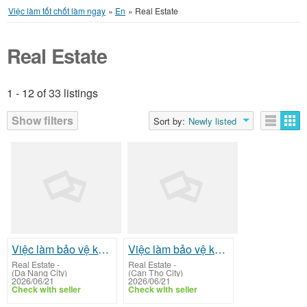
Việc làm tốt chốt làm ngay
»
En
»
Real Estate
Real Estate
1 - 12 of 33 listings
Listings
Show filters
Sort by:
Newly listed
Việc làm bảo vệ khu dân cư bao ăn ở tại chổ
Việc làm bảo vệ khu dân cư bao ăn ở tại chổ
Real Estate
-
Real Estate
-
(Da Nang City)
(Can Tho City)
2026/06/21
2026/06/21
Check with seller
Check with seller