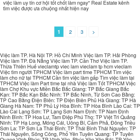
việc làm uy tín cơ hội tốt chốt làm ngay" Real Estate kênh
tìm việc được ưa chuộng nhất hiện nay
1
2
3
>
Việc làm TP. Hà Nội TP. Hồ Chí Minh Việc làm TP. Hải Phòng
Việc làm TP. Đà Nẵng Việc làm TP. Cần Thơ Việc làm TP.
Thừa Thiên Huế vieclamtp viec lam vieclam tp hcm vieclam
Việc tìm người TPHCM Việc làm part time TPHCM Tìm việc
làm cho nữ tại TPHCM Cần tìm việc làm gấp Tìm việc làm tại
TPHCM Việc làm Part time tại nhà Việc làm Tốt TPHCM Việc
làm Chợ Khu vực Miền Bắc Bắc Giang: TP Bắc Giang Bắc
Kạn: TP Bắc Kạn Bắc Ninh: TP Bắc Ninh, Từ Sơn Cao Bằng:
TP Cao Bằng Điện Biên: TP Điện Biên Phủ Hà Giang: TP Hà
Giang Hà Nam: TP Phủ Lý Hòa Bình: TP Hòa Bình Lào Cai: TP
Lào Cai Lạng Sơn: TP Lạng Sơn Nam Định: TP Nam Định
Ninh Bình: TP Hoa Lư, Tam Điệp Phú Thọ: TP Việt Trì Quảng
Ninh: TP Hạ Long, Móng Cái, Uông Bí, Cẩm Phả, Đông Triều
Sơn La: TP Sơn La Thái Bình: TP Thái Bình Thái Nguyên: TP
Thái Nguyên, Sông Công, Phổ Yên Tuyên Quang: TP Tuyên
Quang Vĩnh Phúc: TP Vĩnh Yên, Phúc Yên Yên Bái: TP Yên