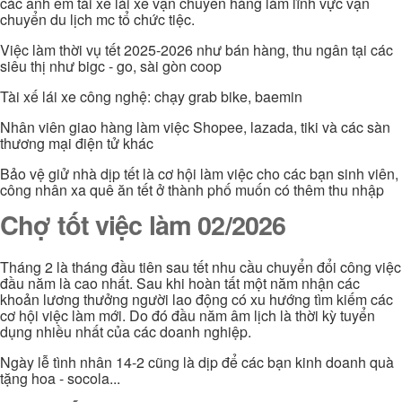
các anh em tài xế lái xe vận chuyển hàng làm lĩnh vực vận
chuyển du lịch mc tổ chức tiệc.
Việc làm thời vụ tết 2025-2026 như bán hàng, thu ngân tại các
siêu thị như bigc - go, sài gòn coop
Tài xế lái xe công nghệ: chạy grab bike, baemin
Nhân viên giao hàng làm việc Shopee, lazada, tiki và các sàn
thương mại điện tử khác
Bảo vệ giử nhà dịp tết là cơ hội làm việc cho các bạn sinh viên,
công nhân xa quê ăn tết ở thành phố muốn có thêm thu nhập
Chợ tốt việc làm 02/2026
Tháng 2 là tháng đầu tiên sau tết nhu cầu chuyển đổi công việc
đầu năm là cao nhất. Sau khi hoàn tất một năm nhận các
khoản lương thưởng người lao động có xu hướng tìm kiếm các
cơ hội việc làm mới. Do đó đầu năm âm lịch là thời kỳ tuyển
dụng nhiều nhất của các doanh nghiệp.
Ngày lễ tình nhân 14-2 cũng là dịp để các bạn kinh doanh quà
tặng hoa - socola...