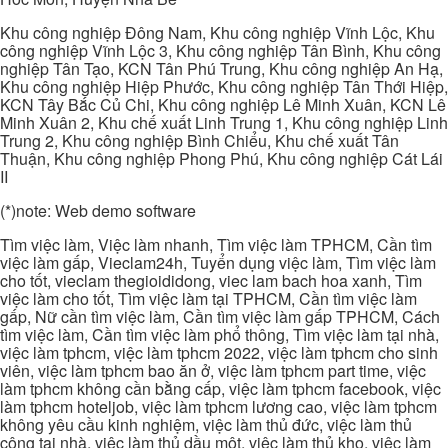
Khu công nghiệp Đông Nam, Khu công nghiệp Vĩnh Lộc, Khu
công nghiệp Vĩnh Lộc 3, Khu công nghiệp Tân Bình, Khu công
nghiệp Tân Tạo, KCN Tân Phú Trung, Khu công nghiệp An Hạ,
Khu công nghiệp Hiệp Phước, Khu công nghiệp Tân Thới Hiệp,
KCN Tây Bắc Củ Chi, Khu công nghiệp Lê Minh Xuân, KCN Lê
Minh Xuân 2, Khu chế xuất Linh Trung 1, Khu công nghiệp Linh
Trung 2, Khu công nghiệp Bình Chiểu, Khu chế xuất Tân
Thuận, Khu công nghiệp Phong Phú, Khu công nghiệp Cát Lái
II
(*)note: Web demo software
Tìm việc làm, Việc làm nhanh, Tìm việc làm TPHCM, Cần tìm
việc làm gấp, Vieclam24h, Tuyển dụng việc làm, Tìm việc làm
cho tốt, vieclam thegioididong, viec lam bach hoa xanh, Tìm
việc làm cho tốt, Tìm việc làm tại TPHCM, Cần tìm việc làm
gấp, Nữ cần tìm việc làm, Cần tìm việc làm gấp TPHCM, Cách
tìm việc làm, Cần tìm việc làm phổ thông, Tìm việc làm tại nhà,
việc làm tphcm, việc làm tphcm 2022, việc làm tphcm cho sinh
viên, việc làm tphcm bao ăn ở, việc làm tphcm part time, việc
làm tphcm không cần bằng cấp, việc làm tphcm facebook, việc
làm tphcm hoteljob, việc làm tphcm lương cao, việc làm tphcm
không yêu cầu kinh nghiệm, việc làm thủ đức, việc làm thủ
công tại nhà, việc làm thủ dầu một, việc làm thủ kho, việc làm