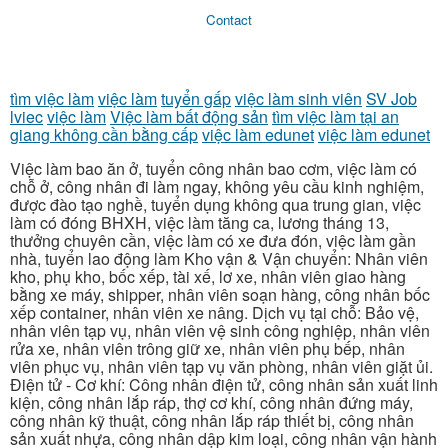
Contact
tìm việc làm
việc làm
tuyển gấp
việc làm sinh viên
SV Job
lviec
việc làm
Việc làm bất động sản
tìm việc làm tại an
giang không cần bằng cấp
việc làm edunet
việc làm edunet
Việc làm bao ăn ở, tuyển công nhân bao cơm, việc làm có
chỗ ở, công nhân đi làm ngay, không yêu cầu kinh nghiệm,
được đào tạo nghề, tuyển dụng không qua trung gian, việc
làm có đóng BHXH, việc làm tăng ca, lương tháng 13,
thưởng chuyên cần, việc làm có xe đưa đón, việc làm gần
nhà, tuyển lao động làm Kho vận & Vận chuyển: Nhân viên
kho, phụ kho, bốc xếp, tài xế, lơ xe, nhân viên giao hàng
bằng xe máy, shipper, nhân viên soạn hàng, công nhân bốc
xếp container, nhân viên xe nâng. Dịch vụ tại chỗ: Bảo vệ,
nhân viên tạp vụ, nhân viên vệ sinh công nghiệp, nhân viên
rửa xe, nhân viên trông giữ xe, nhân viên phụ bếp, nhân
viên phục vụ, nhân viên tạp vụ văn phòng, nhân viên giặt ủi.
Điện tử - Cơ khí: Công nhân điện tử, công nhân sản xuất linh
kiện, công nhân lắp ráp, thợ cơ khí, công nhân đứng máy,
công nhân kỹ thuật, công nhân lắp ráp thiết bị, công nhân
sản xuất nhựa, công nhân dập kim loại, công nhân vận hành