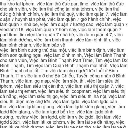
thủ kho tại tphcm, việc làm thủ đức part time, việc làm thủ đức
cho sinh viên, việc làm thủ công tại nhà tphcm, việc làm thủ
đức giờ hành chính, việc làm thủ quỹ, việc làm quận 7, việc làm
quận 7 huỳnh tấn phát, việc làm quận 7 giờ hành chính, việc
làm quận 7 nhà be, việc làm quận 7 lương cao, việc làm quận 7
vieclam116, việc làm quận 7 hôm nay, việc làm thêm quận 7
part time, tìm việc làm quận 7 nhà bè, việc làm quận 4 7, việc
làm bình dương, việc làm bình thạnh, việc làm bình tân, việc
làm bình chánh, việc làm bảo vệ
việc làm bình dương thủ dầu một, việc làm bình định, việc làm
bình sơn quảng ngãi, việc làm bình minh, Việc làm Bình Thạnh
cho sinh viên, Việc làm Bình Thạnh Part Time, Tìm việc làm D2
Bình Thạnh, Tìm việc làm Quận Bình Thạnh mới nhất, Việc làm
Bình Thạnh cho tốt, Tìm việc làm cho người lớn tuổi ở Bình
Thạnh, Tìm việc làm ở chợ Bà Chiểu, Tuyển công nhân ở Bình
Thạnh, việc làm, gg map, việc làm siêu thị, việc làm siêu thị
tphcm, việc làm siêu thị cần thơ, việc làm siêu thị quận 7, việc
làm siêu thị emart, việc làm siêu thị coopmart, việc làm siêu thị
đà nẵng, việc làm siêu thị go, việc làm siêu thị hà nội, việc làm
siêu thị điện máy chợ lớn, việc làm tgdd, việc làm tgdd cần
thơ, việc làm tgdd an giang, việc làm tgdd kiên giang, việc làm
tgdd tiền giang, việc làm tgdd bến tre, việc làm tgdd bình
dương, review việc làm tgdd, giờ làm việc tgdd, lịch làm việc
tgdd 2021, việc làm lái xe tphcm, việc làm lái xe đà nẵng, việc
làm lái xe bình dương, việc làm lái xe cần thơ, việc làm lái xe ở