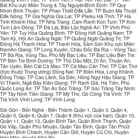
Bái Khu vực Miền Trung & Tây NguyênBình Định: TP Quy
Nhơn Bình Thuận: TP Phan Thiết Đắk Lắk: TP Buôn Ma Thuột
Đắk Nông: TP Gia Nghĩa Gia Lai: TP Pleiku Hà Tĩnh: TP Hà
Tĩnh Khánh Hòa: TP Nha Trang, Cam Ranh Kon Tum: TP Kon
Tum Lâm Đồng: TP Đà Lạt, Bảo Lộc Nghệ An: TP Vinh Phú
Yên: TP Tuy Hòa Quảng Bình: TP Đồng Hới Quảng Nam: TP
Tam Kỳ, Hội An Quảng Ngãi: TP Quảng Ngãi Quảng Trị: TP
Đông Hà Thanh Hóa: TP Thanh Hóa, Sầm Sơn Khu vực Miền
NamAn Giang: TP Long Xuyên, Châu Đốc Bà Rịa – Vũng Tàu:
TP Bà Rịa, Vũng Tàu, Phú Mỹ Bạc Liêu: TP Bạc Liêu Bến Tre:
TP Bến Tre Bình Dương: TP Thủ Dầu Một, Dĩ An, Thuận An,
Tân Uyên, Bến Cát Cà Mau: TP Cà Mau Cần Thơ: TP Cần Thơ
(trực thuộc Trung ương) Đồng Nai: TP Biên Hòa, Long Khánh
Đồng Tháp: TP Cao Lãnh, Sa Đéc, Hồng Ngự Hậu Giang: TP
Vị Thanh, Ngã Bảy Kiên Giang: TP Rạch Giá, Hà Tiên, Phú
Quốc Long An: TP Tân An Sóc Trăng: TP Sóc Trăng Tây Ninh:
TP Tây Ninh Tiền Giang: TP Mỹ Tho, Gò Công Trà Vinh: TP
Trà Vinh Vĩnh Long: TP Vĩnh Long
Sài Gòn - Bến Nghé - Bến Thành Quận 1, Quận 3, Quận 4,
Quận 5, Quận 6, Quận 7, Quận 8 (Khu vực của bạn), Quận 10,
Quận 11, Quận 12, Quận Bình Tân, Quận Bình Thạnh, Quận
Gò Vấp, Quận Phú Nhuận, Quận Tân Bình, Quận Tân Phú3
Huyện Bình Chánh, Huyện Cần Giờ, Huyện Củ Chi, Huyện
Hóc Môn, Huyện Nhà Bè