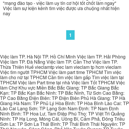
"mạng đào tạo - việc làm uy tín cơ hội tốt chốt làm ngay"
Việc làm sự kiện kênh tìm việc được ưa chuộng nhất hiện
nay
1
Việc làm TP. Hà Nội TP. Hồ Chí Minh Việc làm TP. Hải Phòng
Việc làm TP. Đà Nẵng Việc làm TP. Cần Thơ Việc làm TP.
Thừa Thiên Huế vieclamtp viec lam vieclam tp hcm vieclam
Việc tìm người TPHCM Việc làm part time TPHCM Tìm việc
làm cho nữ tại TPHCM Cần tìm việc làm gấp Tìm việc làm tại
TPHCM Việc làm Part time tại nhà Việc làm Tốt TPHCM Việc
làm Chợ Khu vực Miền Bắc Bắc Giang: TP Bắc Giang Bắc
Kạn: TP Bắc Kạn Bắc Ninh: TP Bắc Ninh, Từ Sơn Cao Bằng:
TP Cao Bằng Điện Biên: TP Điện Biên Phủ Hà Giang: TP Hà
Giang Hà Nam: TP Phủ Lý Hòa Bình: TP Hòa Bình Lào Cai: TP
Lào Cai Lạng Sơn: TP Lạng Sơn Nam Định: TP Nam Định
Ninh Bình: TP Hoa Lư, Tam Điệp Phú Thọ: TP Việt Trì Quảng
Ninh: TP Hạ Long, Móng Cái, Uông Bí, Cẩm Phả, Đông Triều
Sơn La: TP Sơn La Thái Bình: TP Thái Bình Thái Nguyên: TP