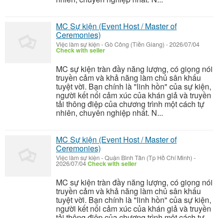
MC Sự kiện (Event Host / Master of
Ceremonies)
Việc làm sự kiện
-
Gò Công (Tiền Giang)
-
2026/07/04
Check with seller
MC sự kiện tràn đầy năng lượng, có giọng nói
truyền cảm và khả năng làm chủ sân khấu
tuyệt vời. Bạn chính là "linh hồn" của sự kiện,
người kết nối cảm xúc của khán giả và truyền
tải thông điệp của chương trình một cách tự
nhiên, chuyên nghiệp nhất. N...
MC Sự kiện (Event Host / Master of
Ceremonies)
Việc làm sự kiện
-
Quận Bình Tân (Tp Hồ Chí Minh)
-
2026/07/04
Check with seller
MC sự kiện tràn đầy năng lượng, có giọng nói
truyền cảm và khả năng làm chủ sân khấu
tuyệt vời. Bạn chính là "linh hồn" của sự kiện,
người kết nối cảm xúc của khán giả và truyền
tải thông điệp của chương trình một cách tự