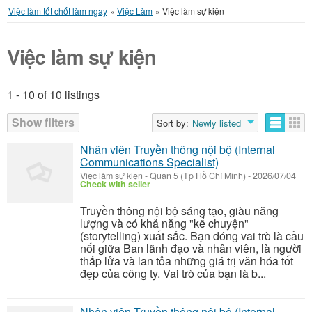
Việc làm tốt chốt làm ngay
»
Việc Làm
»
Việc làm sự kiện
Việc làm sự kiện
1 - 10 of 10 listings
Listings
Show filters
Sort by:
Newly listed
Nhân viên Truyền thông nội bộ (Internal
Communications Specialist)
Việc làm sự kiện
-
Quận 5 (Tp Hồ Chí Minh)
-
2026/07/04
Check with seller
Truyền thông nội bộ sáng tạo, giàu năng
lượng và có khả năng "kể chuyện"
(storytelling) xuất sắc. Bạn đóng vai trò là cầu
nối giữa Ban lãnh đạo và nhân viên, là người
thắp lửa và lan tỏa những giá trị văn hóa tốt
đẹp của công ty. Vai trò của bạn là b...
Nhân viên Truyền thông nội bộ (Internal