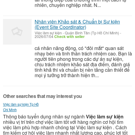
nhiên, chuyên nghiệp nhất. N...
Nhân viên Khảo sát & Chuẩn bị Sự kiện
(Event Site Coordinator)
Việc làm sự kiện
-
Quận Bình Tân (Tp Hồ Chí Minh)
-
2026/07/04
Check with seller
cá nhân năng động, có "đôi mắt" quan sát
nhạy bén và tinh thần trách nhiệm cao. Bạn là
người tiên phong trong các dự án sự kiện,
chịu trách nhiệm khảo sát địa điểm, đánh giá
tính khả thi và chuẩn bị nền tảng cần thiết để
mọi ý tưởng trở thành hiện th...
Other searches that may interest you
Việc làm sự kiện Tp Hồ
Chí Minh
Thông báo tuyển dụng nhân sự ngành
Việc làm sự kiện
nhiều vị trí trên chợ việc làm tốt với hàng nghìn cơ hội tìm
việc làm phù hợp nhanh chóng tại Việc làm sự kiện . Cách
tìm kiếm cơ hôi việc làm nhanh nhất lương cao, phúc lợi tốt