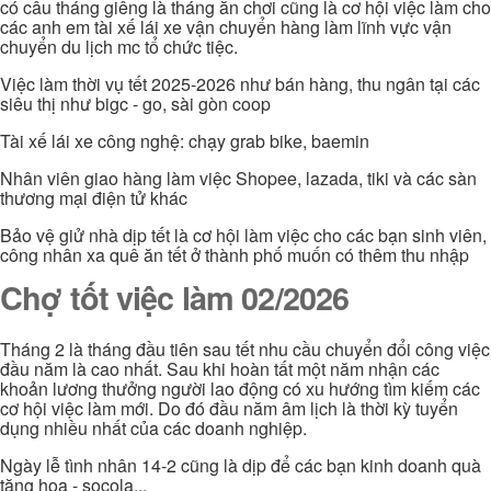
có câu tháng giêng là tháng ăn chơi cũng là cơ hội việc làm cho
các anh em tài xế lái xe vận chuyển hàng làm lĩnh vực vận
chuyển du lịch mc tổ chức tiệc.
Việc làm thời vụ tết 2025-2026 như bán hàng, thu ngân tại các
siêu thị như bigc - go, sài gòn coop
Tài xế lái xe công nghệ: chạy grab bike, baemin
Nhân viên giao hàng làm việc Shopee, lazada, tiki và các sàn
thương mại điện tử khác
Bảo vệ giử nhà dịp tết là cơ hội làm việc cho các bạn sinh viên,
công nhân xa quê ăn tết ở thành phố muốn có thêm thu nhập
Chợ tốt việc làm 02/2026
Tháng 2 là tháng đầu tiên sau tết nhu cầu chuyển đổi công việc
đầu năm là cao nhất. Sau khi hoàn tất một năm nhận các
khoản lương thưởng người lao động có xu hướng tìm kiếm các
cơ hội việc làm mới. Do đó đầu năm âm lịch là thời kỳ tuyển
dụng nhiều nhất của các doanh nghiệp.
Ngày lễ tình nhân 14-2 cũng là dịp để các bạn kinh doanh quà
tặng hoa - socola...