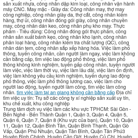
sản xuất nhựa, công nhân dập kim loại, công nhân vận hành
máy CNC. May mặc - Giày da: Công nhân may, thợ may
công nghiệp, công nhân giày da, thợ cắt, công nhân kiểm
hàng, thợ ủi, công nhân đóng gói giày, công nhân chuyền
may, công nhân dán keo, công nhân phụ kho may. Thực
phẩm - Tiêu dùng: Công nhân đóng gói thực phẩm, công
nhân sản xuất bánh kẹo, công nhân kho lạnh, công nhân
phân loại hàng, công nhân kiểm tra chất lượng (QC), công
nhân dán tem, công nhân sắp xếp hàng hóa. Việc làm phổ
thông, tuyển công nhân, cần người làm ngay, việc làm không
cần bằng cấp, tìm việc lao động phổ thông, việc làm phổ
thông không kinh nghiệm, tuyển gấp công nhân, tuyển người
làm việc, việc làm thời vụ, việc làm lâu dài, việc làm ổn định,
việc làm không yêu cầu kinh nghiệm, tuyển dụng lao động
phổ thông, việc làm phổ thông lương cao, việc làm cho
người lao động, tuyển người làm công, tìm việc làm công
nhân.
tìm việc làm tại an giang không cần bằng cấp
Địa chỉ
tìm việc uy tín: Trụ sở các công ty xí nghiệp sản xuất uy tín,
khu chế xuất, khu công nghiệp
Trung tâm dịch vụ việc làm các khu vực TPHCM: Sài Gòn -
Bến Nghé - Bến Thành Quận 1, Quận 3, Quận 4, Quận 5,
Quận 6, Quận 7, Quận 8 (Khu vực của bạn), Quận 10, Quận
11, Quận 12, Quận Bình Tân, Quận Bình Thạnh, Quận Gò
Vấp, Quận Phú Nhuận, Quận Tân Bình, Quận Tân Phú3
Huyện Bình Chánh, Huyện Cần Giờ, Huyện Củ Chi, Huyện