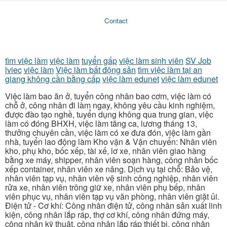
Contact
tìm việc làm
việc làm
tuyển gấp
việc làm sinh viên
SV Job
lviec
việc làm
Việc làm bất động sản
tìm việc làm tại an
giang không cần bằng cấp
việc làm edunet
việc làm edunet
Việc làm bao ăn ở, tuyển công nhân bao cơm, việc làm có
chỗ ở, công nhân đi làm ngay, không yêu cầu kinh nghiệm,
được đào tạo nghề, tuyển dụng không qua trung gian, việc
làm có đóng BHXH, việc làm tăng ca, lương tháng 13,
thưởng chuyên cần, việc làm có xe đưa đón, việc làm gần
nhà, tuyển lao động làm Kho vận & Vận chuyển: Nhân viên
kho, phụ kho, bốc xếp, tài xế, lơ xe, nhân viên giao hàng
bằng xe máy, shipper, nhân viên soạn hàng, công nhân bốc
xếp container, nhân viên xe nâng. Dịch vụ tại chỗ: Bảo vệ,
nhân viên tạp vụ, nhân viên vệ sinh công nghiệp, nhân viên
rửa xe, nhân viên trông giữ xe, nhân viên phụ bếp, nhân
viên phục vụ, nhân viên tạp vụ văn phòng, nhân viên giặt ủi.
Điện tử - Cơ khí: Công nhân điện tử, công nhân sản xuất linh
kiện, công nhân lắp ráp, thợ cơ khí, công nhân đứng máy,
công nhân kỹ thuật, công nhân lắp ráp thiết bị, công nhân