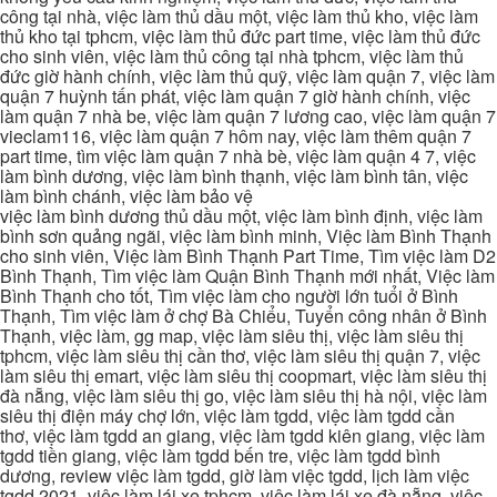
công tại nhà, việc làm thủ dầu một, việc làm thủ kho, việc làm
thủ kho tại tphcm, việc làm thủ đức part time, việc làm thủ đức
cho sinh viên, việc làm thủ công tại nhà tphcm, việc làm thủ
đức giờ hành chính, việc làm thủ quỹ, việc làm quận 7, việc làm
quận 7 huỳnh tấn phát, việc làm quận 7 giờ hành chính, việc
làm quận 7 nhà be, việc làm quận 7 lương cao, việc làm quận 7
vieclam116, việc làm quận 7 hôm nay, việc làm thêm quận 7
part time, tìm việc làm quận 7 nhà bè, việc làm quận 4 7, việc
làm bình dương, việc làm bình thạnh, việc làm bình tân, việc
làm bình chánh, việc làm bảo vệ
việc làm bình dương thủ dầu một, việc làm bình định, việc làm
bình sơn quảng ngãi, việc làm bình minh, Việc làm Bình Thạnh
cho sinh viên, Việc làm Bình Thạnh Part Time, Tìm việc làm D2
Bình Thạnh, Tìm việc làm Quận Bình Thạnh mới nhất, Việc làm
Bình Thạnh cho tốt, Tìm việc làm cho người lớn tuổi ở Bình
Thạnh, Tìm việc làm ở chợ Bà Chiểu, Tuyển công nhân ở Bình
Thạnh, việc làm, gg map, việc làm siêu thị, việc làm siêu thị
tphcm, việc làm siêu thị cần thơ, việc làm siêu thị quận 7, việc
làm siêu thị emart, việc làm siêu thị coopmart, việc làm siêu thị
đà nẵng, việc làm siêu thị go, việc làm siêu thị hà nội, việc làm
siêu thị điện máy chợ lớn, việc làm tgdd, việc làm tgdd cần
thơ, việc làm tgdd an giang, việc làm tgdd kiên giang, việc làm
tgdd tiền giang, việc làm tgdd bến tre, việc làm tgdd bình
dương, review việc làm tgdd, giờ làm việc tgdd, lịch làm việc
tgdd 2021, việc làm lái xe tphcm, việc làm lái xe đà nẵng, việc