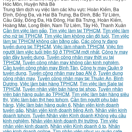
Hóc Môn, Huyện Nhà Bè
Trung tâm dịch vụ việc làm các khu vực: Hoàn Kiếm, Ba
Đình, Đống Đa, và Hai Bà Trưng, Ba Đình, Bắc Từ Liêm,
Cầu Giấy, Đống Đa, Hà Đông, Hai Bà Trưng, Hoàn Kiếm,
Hoàng Mai, Long Biên, Nam Từ Liêm, Tây Hồ, Thanh Xuân
Cần tìm việc làm gấp
,
Tìm việc làm tại TPHCM
,
Tìm việc làm
cho nữ tại TPHCM
,
Tìm việc làm không cần độ tuổi
,
Tìm việc
làm tại TPHCM không cần bằng cấp
,
Các công ty đang
tuyển dụng tại TPHCM
,
Việc làm nhanh TPHCM
,
Việc tìm
người làm việc tuổi trên 50 ở TPHCM mới nhất
,
Công ty may
gần đầy tuyển dụng
,
Tuyển công nhân may thời vụ tại
TPHCM
,
Tuyển công nhân may không cần kinh nghiệm
,
Cần tuyển công nhân may Bình Tân
,
Công ty may Quận 9
tuyển dụng
,
Tuyển công nhân may bao AN ở
,
Tuyển dụng
công nhân may
,
Tuyển công nhân may tại Thuận An, Bình
Dương
,
Việc làm bán hàng TPHCM
,
Tìm việc làm Sale tại
TPHCM
,
Tuyển nhân viên bán hàng tại shop
,
Tuyển nhân
viên bán hàng quần áo TPHCM
,
Tìm việc làm bán hàng siêu
thị
,
Việc làm bán thịt heo tphcm
,
Cần tìm người phụ bán
hàng
,
Việc làm bán hàng quận 6
,
Nhân viên kinh doanh
tuyển gấp
,
Nhân viên kinh doanh tiếng Anh
,
Nhân viên kinh
doanh tphcm
,
Tuyển Nhân viên Kinh doanh Không yêu cầu
kinh nghiệm
,
Nhân viên kinh doanh thị trường
,
Tìm việc
nhân viên kinh doanh
,
Nhân viên Kinh doanh ô to
,
Nhân
viên kinh doanh online
,
Tìm nhân viên phục vụ quán cafe
,