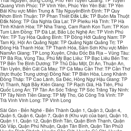
Thái Nguyên, Sông Công, Phổ Yên Tuyên Quang: TP Tuyên
Quang Vĩnh Phúc: TP Vĩnh Yên, Phúc Yên Yên Bái: TP Yên
Bái Khu vực Miền Trung & Tây NguyênBình Định: TP Quy
Nhơn Bình Thuận: TP Phan Thiết Đắk Lắk: TP Buôn Ma Thuột
Đắk Nông: TP Gia Nghĩa Gia Lai: TP Pleiku Hà Tĩnh: TP Hà
Tĩnh Khánh Hòa: TP Nha Trang, Cam Ranh Kon Tum: TP Kon
Tum Lâm Đồng: TP Đà Lạt, Bảo Lộc Nghệ An: TP Vinh Phú
Yên: TP Tuy Hòa Quảng Bình: TP Đồng Hới Quảng Nam: TP
Tam Kỳ, Hội An Quảng Ngãi: TP Quảng Ngãi Quảng Trị: TP
Đông Hà Thanh Hóa: TP Thanh Hóa, Sầm Sơn Khu vực Miền
NamAn Giang: TP Long Xuyên, Châu Đốc Bà Rịa – Vũng Tàu:
TP Bà Rịa, Vũng Tàu, Phú Mỹ Bạc Liêu: TP Bạc Liêu Bến Tre:
TP Bến Tre Bình Dương: TP Thủ Dầu Một, Dĩ An, Thuận An,
Tân Uyên, Bến Cát Cà Mau: TP Cà Mau Cần Thơ: TP Cần Thơ
(trực thuộc Trung ương) Đồng Nai: TP Biên Hòa, Long Khánh
Đồng Tháp: TP Cao Lãnh, Sa Đéc, Hồng Ngự Hậu Giang: TP
Vị Thanh, Ngã Bảy Kiên Giang: TP Rạch Giá, Hà Tiên, Phú
Quốc Long An: TP Tân An Sóc Trăng: TP Sóc Trăng Tây Ninh:
TP Tây Ninh Tiền Giang: TP Mỹ Tho, Gò Công Trà Vinh: TP
Trà Vinh Vĩnh Long: TP Vĩnh Long
Sài Gòn - Bến Nghé - Bến Thành Quận 1, Quận 3, Quận 4,
Quận 5, Quận 6, Quận 7, Quận 8 (Khu vực của bạn), Quận 10,
Quận 11, Quận 12, Quận Bình Tân, Quận Bình Thạnh, Quận
Gò Vấp, Quận Phú Nhuận, Quận Tân Bình, Quận Tân Phú3