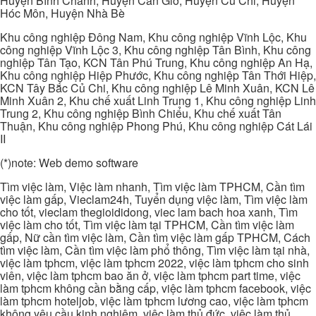
Huyện Bình Chánh, Huyện Cần Giờ, Huyện Củ Chi, Huyện
Hóc Môn, Huyện Nhà Bè
Khu công nghiệp Đông Nam, Khu công nghiệp Vĩnh Lộc, Khu
công nghiệp Vĩnh Lộc 3, Khu công nghiệp Tân Bình, Khu công
nghiệp Tân Tạo, KCN Tân Phú Trung, Khu công nghiệp An Hạ,
Khu công nghiệp Hiệp Phước, Khu công nghiệp Tân Thới Hiệp,
KCN Tây Bắc Củ Chi, Khu công nghiệp Lê Minh Xuân, KCN Lê
Minh Xuân 2, Khu chế xuất Linh Trung 1, Khu công nghiệp Linh
Trung 2, Khu công nghiệp Bình Chiểu, Khu chế xuất Tân
Thuận, Khu công nghiệp Phong Phú, Khu công nghiệp Cát Lái
II
(*)note: Web demo software
Tìm việc làm, Việc làm nhanh, Tìm việc làm TPHCM, Cần tìm
việc làm gấp, Vieclam24h, Tuyển dụng việc làm, Tìm việc làm
cho tốt, vieclam thegioididong, viec lam bach hoa xanh, Tìm
việc làm cho tốt, Tìm việc làm tại TPHCM, Cần tìm việc làm
gấp, Nữ cần tìm việc làm, Cần tìm việc làm gấp TPHCM, Cách
tìm việc làm, Cần tìm việc làm phổ thông, Tìm việc làm tại nhà,
việc làm tphcm, việc làm tphcm 2022, việc làm tphcm cho sinh
viên, việc làm tphcm bao ăn ở, việc làm tphcm part time, việc
làm tphcm không cần bằng cấp, việc làm tphcm facebook, việc
làm tphcm hoteljob, việc làm tphcm lương cao, việc làm tphcm
không yêu cầu kinh nghiệm, việc làm thủ đức, việc làm thủ