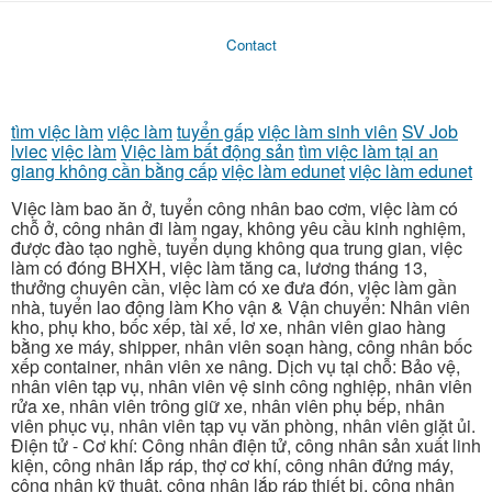
Contact
tìm việc làm
việc làm
tuyển gấp
việc làm sinh viên
SV Job
lviec
việc làm
Việc làm bất động sản
tìm việc làm tại an
giang không cần bằng cấp
việc làm edunet
việc làm edunet
Việc làm bao ăn ở, tuyển công nhân bao cơm, việc làm có
chỗ ở, công nhân đi làm ngay, không yêu cầu kinh nghiệm,
được đào tạo nghề, tuyển dụng không qua trung gian, việc
làm có đóng BHXH, việc làm tăng ca, lương tháng 13,
thưởng chuyên cần, việc làm có xe đưa đón, việc làm gần
nhà, tuyển lao động làm Kho vận & Vận chuyển: Nhân viên
kho, phụ kho, bốc xếp, tài xế, lơ xe, nhân viên giao hàng
bằng xe máy, shipper, nhân viên soạn hàng, công nhân bốc
xếp container, nhân viên xe nâng. Dịch vụ tại chỗ: Bảo vệ,
nhân viên tạp vụ, nhân viên vệ sinh công nghiệp, nhân viên
rửa xe, nhân viên trông giữ xe, nhân viên phụ bếp, nhân
viên phục vụ, nhân viên tạp vụ văn phòng, nhân viên giặt ủi.
Điện tử - Cơ khí: Công nhân điện tử, công nhân sản xuất linh
kiện, công nhân lắp ráp, thợ cơ khí, công nhân đứng máy,
công nhân kỹ thuật, công nhân lắp ráp thiết bị, công nhân