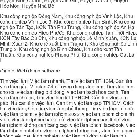
Huyện Bình Chánh, Huyện Cần Giờ, Huyện Củ Chi, Huyện
Hóc Môn, Huyện Nhà Bè
Khu công nghiệp Đông Nam, Khu công nghiệp Vĩnh Lộc, Khu
công nghiệp Vĩnh Lộc 3, Khu công nghiệp Tân Bình, Khu công
nghiệp Tân Tạo, KCN Tân Phú Trung, Khu công nghiệp An Hạ,
Khu công nghiệp Hiệp Phước, Khu công nghiệp Tân Thới Hiệp,
KCN Tây Bắc Củ Chi, Khu công nghiệp Lê Minh Xuân, KCN Lê
Minh Xuân 2, Khu chế xuất Linh Trung 1, Khu công nghiệp Linh
Trung 2, Khu công nghiệp Bình Chiểu, Khu chế xuất Tân
Thuận, Khu công nghiệp Phong Phú, Khu công nghiệp Cát Lái
II
(*)note: Web demo software
Tìm việc làm, Việc làm nhanh, Tìm việc làm TPHCM, Cần tìm
việc làm gấp, Vieclam24h, Tuyển dụng việc làm, Tìm việc làm
cho tốt, vieclam thegioididong, viec lam bach hoa xanh, Tìm
việc làm cho tốt, Tìm việc làm tại TPHCM, Cần tìm việc làm
gấp, Nữ cần tìm việc làm, Cần tìm việc làm gấp TPHCM, Cách
tìm việc làm, Cần tìm việc làm phổ thông, Tìm việc làm tại nhà,
việc làm tphcm, việc làm tphcm 2022, việc làm tphcm cho sinh
viên, việc làm tphcm bao ăn ở, việc làm tphcm part time, việc
làm tphcm không cần bằng cấp, việc làm tphcm facebook, việc
làm tphcm hoteljob, việc làm tphcm lương cao, việc làm tphcm
không yêu cầu kinh nghiệm, việc làm thủ đức, việc làm thủ