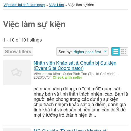
Việc làm tốt chốt làm ngay
»
Việc Làm
»
Việc làm sự kiện
Việc làm sự kiện
1 - 10 of 10 listings
Listings
Show filters
Sort by:
Higher price first
Nhân viên Khảo sát & Chuẩn bị Sự kiện
(Event Site Coordinator)
Việc làm sự kiện
-
Quận Bình Tân (Tp Hồ Chí Minh)
-
2026/07/04
Check with seller
cá nhân năng động, có "đôi mắt" quan sát
nhạy bén và tinh thần trách nhiệm cao. Bạn là
người tiên phong trong các dự án sự kiện,
chịu trách nhiệm khảo sát địa điểm, đánh giá
tính khả thi và chuẩn bị nền tảng cần thiết để
mọi ý tưởng trở thành hiện th...
MC Sự kiện (Event Host / Master of