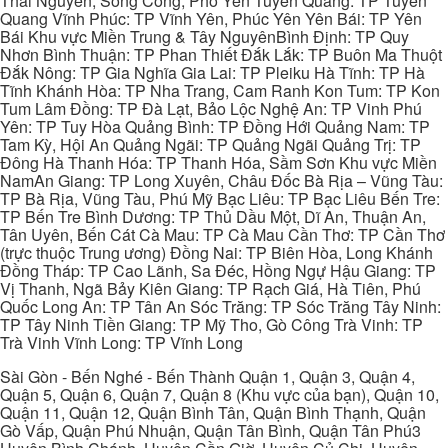
Thái Nguyên, Sông Công, Phổ Yên Tuyên Quang: TP Tuyên
Quang Vĩnh Phúc: TP Vĩnh Yên, Phúc Yên Yên Bái: TP Yên
Bái Khu vực Miền Trung & Tây NguyênBình Định: TP Quy
Nhơn Bình Thuận: TP Phan Thiết Đắk Lắk: TP Buôn Ma Thuột
Đắk Nông: TP Gia Nghĩa Gia Lai: TP Pleiku Hà Tĩnh: TP Hà
Tĩnh Khánh Hòa: TP Nha Trang, Cam Ranh Kon Tum: TP Kon
Tum Lâm Đồng: TP Đà Lạt, Bảo Lộc Nghệ An: TP Vinh Phú
Yên: TP Tuy Hòa Quảng Bình: TP Đồng Hới Quảng Nam: TP
Tam Kỳ, Hội An Quảng Ngãi: TP Quảng Ngãi Quảng Trị: TP
Đông Hà Thanh Hóa: TP Thanh Hóa, Sầm Sơn Khu vực Miền
NamAn Giang: TP Long Xuyên, Châu Đốc Bà Rịa – Vũng Tàu:
TP Bà Rịa, Vũng Tàu, Phú Mỹ Bạc Liêu: TP Bạc Liêu Bến Tre:
TP Bến Tre Bình Dương: TP Thủ Dầu Một, Dĩ An, Thuận An,
Tân Uyên, Bến Cát Cà Mau: TP Cà Mau Cần Thơ: TP Cần Thơ
(trực thuộc Trung ương) Đồng Nai: TP Biên Hòa, Long Khánh
Đồng Tháp: TP Cao Lãnh, Sa Đéc, Hồng Ngự Hậu Giang: TP
Vị Thanh, Ngã Bảy Kiên Giang: TP Rạch Giá, Hà Tiên, Phú
Quốc Long An: TP Tân An Sóc Trăng: TP Sóc Trăng Tây Ninh:
TP Tây Ninh Tiền Giang: TP Mỹ Tho, Gò Công Trà Vinh: TP
Trà Vinh Vĩnh Long: TP Vĩnh Long
Sài Gòn - Bến Nghé - Bến Thành Quận 1, Quận 3, Quận 4,
Quận 5, Quận 6, Quận 7, Quận 8 (Khu vực của bạn), Quận 10,
Quận 11, Quận 12, Quận Bình Tân, Quận Bình Thạnh, Quận
Gò Vấp, Quận Phú Nhuận, Quận Tân Bình, Quận Tân Phú3