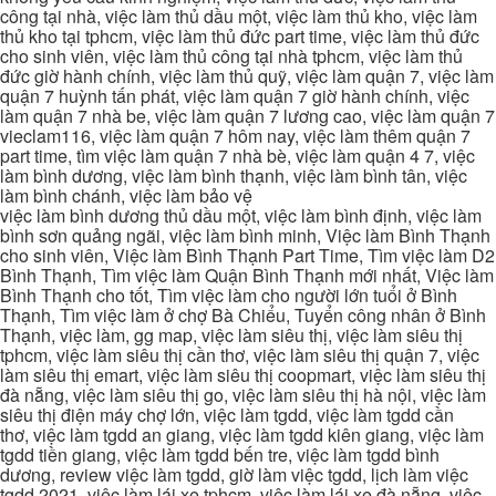
công tại nhà, việc làm thủ dầu một, việc làm thủ kho, việc làm
thủ kho tại tphcm, việc làm thủ đức part time, việc làm thủ đức
cho sinh viên, việc làm thủ công tại nhà tphcm, việc làm thủ
đức giờ hành chính, việc làm thủ quỹ, việc làm quận 7, việc làm
quận 7 huỳnh tấn phát, việc làm quận 7 giờ hành chính, việc
làm quận 7 nhà be, việc làm quận 7 lương cao, việc làm quận 7
vieclam116, việc làm quận 7 hôm nay, việc làm thêm quận 7
part time, tìm việc làm quận 7 nhà bè, việc làm quận 4 7, việc
làm bình dương, việc làm bình thạnh, việc làm bình tân, việc
làm bình chánh, việc làm bảo vệ
việc làm bình dương thủ dầu một, việc làm bình định, việc làm
bình sơn quảng ngãi, việc làm bình minh, Việc làm Bình Thạnh
cho sinh viên, Việc làm Bình Thạnh Part Time, Tìm việc làm D2
Bình Thạnh, Tìm việc làm Quận Bình Thạnh mới nhất, Việc làm
Bình Thạnh cho tốt, Tìm việc làm cho người lớn tuổi ở Bình
Thạnh, Tìm việc làm ở chợ Bà Chiểu, Tuyển công nhân ở Bình
Thạnh, việc làm, gg map, việc làm siêu thị, việc làm siêu thị
tphcm, việc làm siêu thị cần thơ, việc làm siêu thị quận 7, việc
làm siêu thị emart, việc làm siêu thị coopmart, việc làm siêu thị
đà nẵng, việc làm siêu thị go, việc làm siêu thị hà nội, việc làm
siêu thị điện máy chợ lớn, việc làm tgdd, việc làm tgdd cần
thơ, việc làm tgdd an giang, việc làm tgdd kiên giang, việc làm
tgdd tiền giang, việc làm tgdd bến tre, việc làm tgdd bình
dương, review việc làm tgdd, giờ làm việc tgdd, lịch làm việc
tgdd 2021, việc làm lái xe tphcm, việc làm lái xe đà nẵng, việc