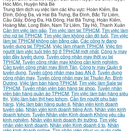
Hóc Môn, Huyện Nhà Bè
Trung tâm dịch vụ việc làm các khu vực: Hoàn Kiếm, Ba
Đình, Đống Đa, và Hai Bà Trưng, Ba Đình, Bắc Từ Liêm,
Cầu Giấy, Đống Đa, Hà Đông, Hai Bà Trưng, Hoàn Kiếm,
Hoàng Mai, Long Biên, Nam Từ Liêm, Tây Hồ, Thanh Xuân
Cần tìm việc làm gấp
,
Tìm việc làm tại TPHCM
,
Tìm việc làm
cho nữ tại TPHCM
,
Tìm việc làm không cần độ tuổi
,
Tìm việc
làm tại TPHCM không cần bằng cấp
,
Các công ty đang
tuyển dụng tại TPHCM
,
Việc làm nhanh TPHCM
,
Việc tìm
người làm việc tuổi trên 50 ở TPHCM mới nhất
,
Công ty may
gần đầy tuyển dụng
,
Tuyển công nhân may thời vụ tại
TPHCM
,
Tuyển công nhân may không cần kinh nghiệm
,
Cần tuyển công nhân may Bình Tân
,
Công ty may Quận 9
tuyển dụng
,
Tuyển công nhân may bao AN ở
,
Tuyển dụng
công nhân may
,
Tuyển công nhân may tại Thuận An, Bình
Dương
,
Việc làm bán hàng TPHCM
,
Tìm việc làm Sale tại
TPHCM
,
Tuyển nhân viên bán hàng tại shop
,
Tuyển nhân
viên bán hàng quần áo TPHCM
,
Tìm việc làm bán hàng siêu
thị
,
Việc làm bán thịt heo tphcm
,
Cần tìm người phụ bán
hàng
,
Việc làm bán hàng quận 6
,
Nhân viên kinh doanh
tuyển gấp
,
Nhân viên kinh doanh tiếng Anh
,
Nhân viên kinh
doanh tphcm
,
Tuyển Nhân viên Kinh doanh Không yêu cầu
kinh nghiệm
,
Nhân viên kinh doanh thị trường
,
Tìm việc
nhân viên kinh doanh
,
Nhân viên Kinh doanh ô to
,
Nhân
viên kinh doanh online
,
Tìm nhân viên phục vụ quán cafe
,