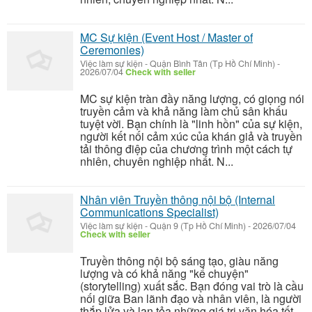
MC Sự kiện (Event Host / Master of
Ceremonies)
Việc làm sự kiện
-
Quận Bình Tân (Tp Hồ Chí Minh)
-
2026/07/04
Check with seller
MC sự kiện tràn đầy năng lượng, có giọng nói
truyền cảm và khả năng làm chủ sân khấu
tuyệt vời. Bạn chính là "linh hồn" của sự kiện,
người kết nối cảm xúc của khán giả và truyền
tải thông điệp của chương trình một cách tự
nhiên, chuyên nghiệp nhất. N...
Nhân viên Truyền thông nội bộ (Internal
Communications Specialist)
Việc làm sự kiện
-
Quận 9 (Tp Hồ Chí Minh)
-
2026/07/04
Check with seller
Truyền thông nội bộ sáng tạo, giàu năng
lượng và có khả năng "kể chuyện"
(storytelling) xuất sắc. Bạn đóng vai trò là cầu
nối giữa Ban lãnh đạo và nhân viên, là người
thắp lửa và lan tỏa những giá trị văn hóa tốt