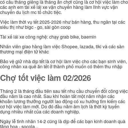
có câu tháng giêng là tháng ăn chơi cũng là cơ hội việc làm cho
các anh em tài xế lái xe vận chuyển hàng làm lĩnh vực vận
chuyển du lịch mc tổ chức tiệc.
Việc làm thời vụ tết 2025-2026 như bán hàng, thu ngân tại các
siêu thị như bigc - go, sài gòn coop
Tài xế lái xe công nghệ: chạy grab bike, baemin
Nhân viên giao hàng làm việc Shopee, lazada, tiki và các sàn
thương mại điện tử khác
Bảo vệ giử nhà dịp tết là cơ hội làm việc cho các bạn sinh viên,
công nhân xa quê ăn tết ở thành phố muốn có thêm thu nhập
Chợ tốt việc làm 02/2026
Tháng 2 là tháng đầu tiên sau tết nhu cầu chuyển đổi công việc
đầu năm là cao nhất. Sau khi hoàn tất một năm nhận các
khoản lương thưởng người lao động có xu hướng tìm kiếm các
cơ hội việc làm mới. Do đó đầu năm âm lịch là thời kỳ tuyển
dụng nhiều nhất của các doanh nghiệp.
Ngày lễ tình nhân 14-2 cũng là dịp để các bạn kinh doanh quà
tặng hoa - socola...