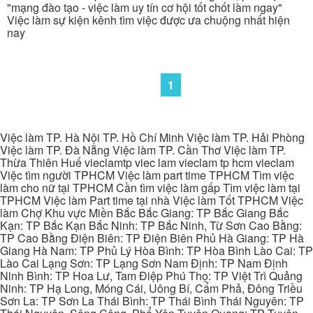
"mạng đào tạo - việc làm uy tín cơ hội tốt chốt làm ngay"
Việc làm sự kiện kênh tìm việc được ưa chuộng nhất hiện
nay
1
Việc làm TP. Hà Nội TP. Hồ Chí Minh Việc làm TP. Hải Phòng
Việc làm TP. Đà Nẵng Việc làm TP. Cần Thơ Việc làm TP.
Thừa Thiên Huế vieclamtp viec lam vieclam tp hcm vieclam
Việc tìm người TPHCM Việc làm part time TPHCM Tìm việc
làm cho nữ tại TPHCM Cần tìm việc làm gấp Tìm việc làm tại
TPHCM Việc làm Part time tại nhà Việc làm Tốt TPHCM Việc
làm Chợ Khu vực Miền Bắc Bắc Giang: TP Bắc Giang Bắc
Kạn: TP Bắc Kạn Bắc Ninh: TP Bắc Ninh, Từ Sơn Cao Bằng:
TP Cao Bằng Điện Biên: TP Điện Biên Phủ Hà Giang: TP Hà
Giang Hà Nam: TP Phủ Lý Hòa Bình: TP Hòa Bình Lào Cai: TP
Lào Cai Lạng Sơn: TP Lạng Sơn Nam Định: TP Nam Định
Ninh Bình: TP Hoa Lư, Tam Điệp Phú Thọ: TP Việt Trì Quảng
Ninh: TP Hạ Long, Móng Cái, Uông Bí, Cẩm Phả, Đông Triều
Sơn La: TP Sơn La Thái Bình: TP Thái Bình Thái Nguyên: TP