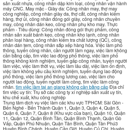
sản xuất nhựa, công nhân dập kim loại, công nhân vận hành
máy CNC. May mặc - Giày da: Công nhân may, thợ may
công nghiệp, công nhân giày da, thợ cắt, công nhân kiểm
hàng, thợ ủi, công nhân đóng gói giày, công nhân chuyền
may, công nhân dán keo, công nhân phụ kho may. Thực
phẩm - Tiêu dùng: Công nhân đóng gói thực phẩm, công
nhân sản xuất bánh kẹo, công nhân kho lạnh, công nhân
phân loại hàng, công nhân kiểm tra chất lượng (QC), công
nhân dán tem, công nhân sắp xếp hàng hóa. Việc làm phổ
thông, tuyển công nhân, cần người làm ngay, việc làm không
cần bằng cấp, tìm việc lao động phổ thông, việc làm phổ
thông không kinh nghiệm, tuyển gấp công nhân, tuyển người
làm việc, việc làm thời vụ, việc làm lâu dài, việc làm ổn định,
việc làm không yêu cầu kinh nghiệm, tuyển dụng lao động
phổ thông, việc làm phổ thông lương cao, việc làm cho
người lao động, tuyển người làm công, tìm việc làm công
nhân.
tìm việc làm tại an giang không cần bằng cấp
Địa chỉ
tìm việc uy tín: Trụ sở các công ty xí nghiệp sản xuất uy tín,
khu chế xuất, khu công nghiệp
Trung tâm dịch vụ việc làm các khu vực TPHCM: Sài Gòn -
Bến Nghé - Bến Thành Quận 1, Quận 3, Quận 4, Quận 5,
Quận 6, Quận 7, Quận 8 (Khu vực của bạn), Quận 10, Quận
11, Quận 12, Quận Bình Tân, Quận Bình Thạnh, Quận Gò
Vấp, Quận Phú Nhuận, Quận Tân Bình, Quận Tân Phú3
Huyện Bình Chánh, Huyện Cần Giờ, Huyện Củ Chi, Huyện