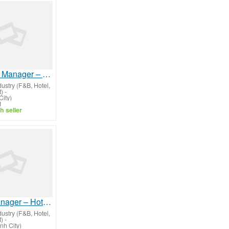
General Manager – Hotel Pre-Opening & Set-Up
dustry (F&B, Hotel,
t)
-
ity)
1
h seller
Duty Manager – Hotel Operations & Guest Experience
dustry (F&B, Hotel,
t)
-
nh City)