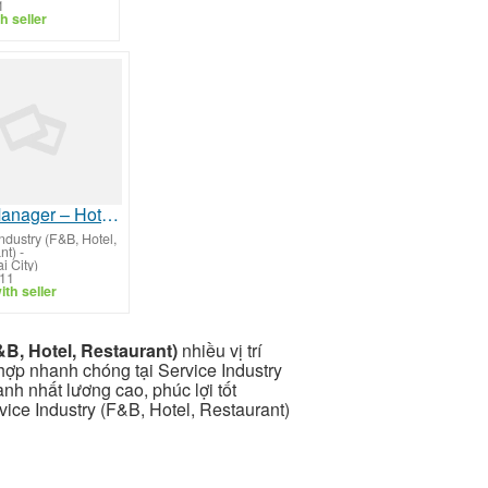
1
h seller
Duty Manager – Hotel Operations & Guest Experience
ndustry (F&B, Hotel,
nt)
-
i City)
/11
th seller
&B, Hotel, Restaurant)
nhiều vị trí
 hợp nhanh chóng tại Service Industry
nh nhất lương cao, phúc lợi tốt
rvice Industry (F&B, Hotel, Restaurant)