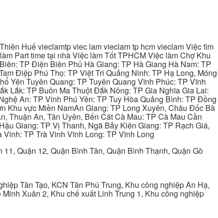
hiên Huế vieclamtp viec lam vieclam tp hcm vieclam Việc tìm
làm Part time tại nhà Việc làm Tốt TPHCM Việc làm Chợ Khu
 Biên: TP Điện Biên Phủ Hà Giang: TP Hà Giang Hà Nam: TP
Tam Điệp Phú Thọ: TP Việt Trì Quảng Ninh: TP Hạ Long, Móng
 Phổ Yên Tuyên Quang: TP Tuyên Quang Vĩnh Phúc: TP Vĩnh
ắk Lắk: TP Buôn Ma Thuột Đắk Nông: TP Gia Nghĩa Gia Lai:
 Nghệ An: TP Vinh Phú Yên: TP Tuy Hòa Quảng Bình: TP Đồng
ơn Khu vực Miền NamAn Giang: TP Long Xuyên, Châu Đốc Bà
 An, Thuận An, Tân Uyên, Bến Cát Cà Mau: TP Cà Mau Cần
Hậu Giang: TP Vị Thanh, Ngã Bảy Kiên Giang: TP Rạch Giá,
 Vinh: TP Trà Vinh Vĩnh Long: TP Vĩnh Long
ận 11, Quận 12, Quận Bình Tân, Quận Bình Thạnh, Quận Gò
ghiệp Tân Tạo, KCN Tân Phú Trung, Khu công nghiệp An Hạ,
Minh Xuân 2, Khu chế xuất Linh Trung 1, Khu công nghiệp