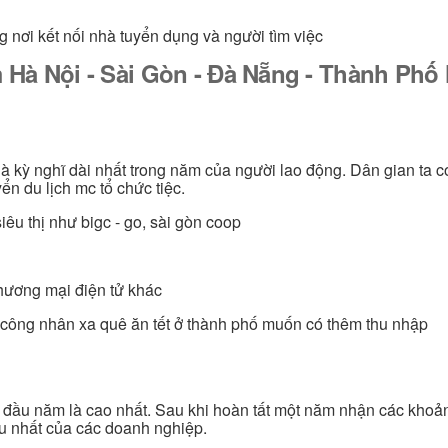
g nơi kết nối nhà tuyển dụng và người tìm việc
 Hà Nội - Sài Gòn - Đà Nẵng - Thành Ph
 là kỳ nghĩ dài nhất trong năm của người lao động. Dân gian ta c
ển du lịch mc tổ chức tiệc.
iêu thị như bigc - go, sài gòn coop
thương mại điện tử khác
n, công nhân xa quê ăn tết ở thành phố muốn có thêm thu nhập
c đầu năm là cao nhất. Sau khi hoàn tất một năm nhận các khoả
ều nhất của các doanh nghiệp.