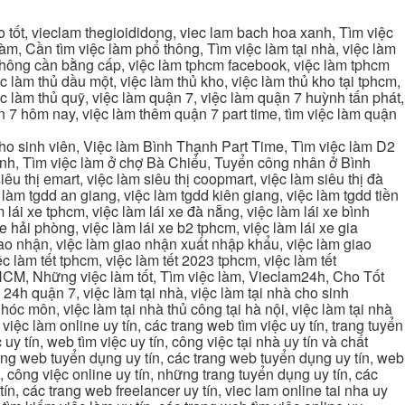
tốt, vieclam thegioididong, viec lam bach hoa xanh, Tìm việc
m, Cần tìm việc làm phổ thông, Tìm việc làm tại nhà, việc làm
 không cần bằng cấp, việc làm tphcm facebook, việc làm tphcm
 làm thủ dầu một, việc làm thủ kho, việc làm thủ kho tại tphcm,
ệc làm thủ quỹ, việc làm quận 7, việc làm quận 7 huỳnh tấn phát,
 7 hôm nay, việc làm thêm quận 7 part time, tìm việc làm quận
cho sinh viên, Việc làm Bình Thạnh Part Time, Tìm việc làm D2
ạnh, Tìm việc làm ở chợ Bà Chiểu, Tuyển công nhân ở Bình
iêu thị emart, việc làm siêu thị coopmart, việc làm siêu thị đà
c làm tgdd an giang, việc làm tgdd kiên giang, việc làm tgdd tiền
 lái xe tphcm, việc làm lái xe đà nẵng, việc làm lái xe bình
xe hải phòng, việc làm lái xe b2 tphcm, việc làm lái xe gia
giao nhận, việc làm giao nhận xuất nhập khẩu, việc làm giao
c làm tết tphcm, việc làm tết 2023 tphcm, việc làm tết
 TPHCM, Những việc làm tốt, Tìm việc làm, Vieclam24h, Cho Tốt
4h quận 7, việc làm tại nhà, việc làm tại nhà cho sinh
g hóc môn, việc làm tại nhà thủ công tại hà nội, việc làm tại nhà
, việc làm online uy tín, các trang web tìm việc uy tín, trang tuyển
 uy tín, web tìm việc uy tín, công việc tại nhà uy tín và chất
 trang web tuyển dụng uy tín, các trang web tuyển dụng uy tín, web
n, công việc online uy tín, những trang tuyển dụng uy tín, các
tín, các trang web freelancer uy tín, viec lam online tai nha uy