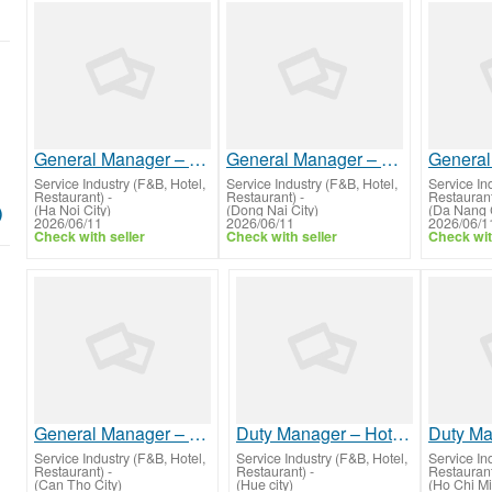
General Manager – Hotel Pre-Opening & Set-Up
General Manager – Hotel Pre-Opening & Set-Up
Service Industry (F&B, Hotel,
Service Industry (F&B, Hotel,
Service In
Restaurant)
-
Restaurant)
-
Restauran
(Ha Noi City)
(Dong Nai City)
(Da Nang C
)
2026/06/11
2026/06/11
2026/06/1
Check with seller
Check with seller
Check wit
General Manager – Hotel Pre-Opening & Set-Up
Duty Manager – Hotel Operations & Guest Experience
Service Industry (F&B, Hotel,
Service Industry (F&B, Hotel,
Service In
Restaurant)
-
Restaurant)
-
Restauran
(Can Tho City)
(Hue city)
(Ho Chi Mi