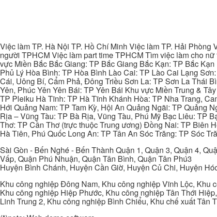
Việc làm TP. Hà Nội TP. Hồ Chí Minh Việc làm TP. Hải Phòng V
người TPHCM Việc làm part time TPHCM Tìm việc làm cho nữ t
vực Miền Bắc Bắc Giang: TP Bắc Giang Bắc Kạn: TP Bắc Kạn
Phủ Lý Hòa Bình: TP Hòa Bình Lào Cai: TP Lào Cai Lạng Sơn
Cái, Uông Bí, Cẩm Phả, Đông Triều Sơn La: TP Sơn La Thái 
Yên, Phúc Yên Yên Bái: TP Yên Bái Khu vực Miền Trung & Tâ
TP Pleiku Hà Tĩnh: TP Hà Tĩnh Khánh Hòa: TP Nha Trang, C
Hới Quảng Nam: TP Tam Kỳ, Hội An Quảng Ngãi: TP Quảng N
Rịa – Vũng Tàu: TP Bà Rịa, Vũng Tàu, Phú Mỹ Bạc Liêu: TP B
Thơ: TP Cần Thơ (trực thuộc Trung ương) Đồng Nai: TP Biên
Hà Tiên, Phú Quốc Long An: TP Tân An Sóc Trăng: TP Sóc Tră
Sài Gòn - Bến Nghé - Bến Thành Quận 1, Quận 3, Quận 4, Quậ
Vấp, Quận Phú Nhuận, Quận Tân Bình, Quận Tân Phú3
Huyện Bình Chánh, Huyện Cần Giờ, Huyện Củ Chi, Huyện Hó
Khu công nghiệp Đông Nam, Khu công nghiệp Vĩnh Lộc, Khu cô
Khu công nghiệp Hiệp Phước, Khu công nghiệp Tân Thới Hiệp,
Linh Trung 2, Khu công nghiệp Bình Chiểu, Khu chế xuất Tân 