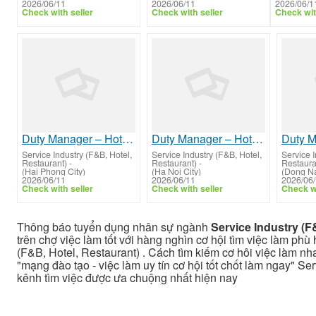
2026/06/11
2026/06/11
2026/06/1
Check with seller
Check with seller
Check wit
Duty Manager – Hotel Operations & Guest Experience
Duty Manager – Hotel Operations & Guest Experience
Service Industry (F&B, Hotel,
Service Industry (F&B, Hotel,
Service I
Restaurant)
-
Restaurant)
-
Restaura
(Hai Phong City)
(Ha Noi City)
(Dong Na
2026/06/11
2026/06/11
2026/06
Check with seller
Check with seller
Check wi
Thông báo tuyển dụng nhân sự ngành
Service Industry (F
trên chợ việc làm tốt với hàng nghìn cơ hội tìm việc làm phù
(F&B, Hotel, Restaurant) . Cách tìm kiếm cơ hôi việc làm nha
"mạng đào tạo - việc làm uy tín cơ hội tốt chốt làm ngay" Se
kênh tìm việc được ưa chuộng nhất hiện nay