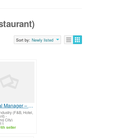
staurant)
Sort by:
Newly listed
General Manager – Hotel Pre-Opening & Set-Up
ndustry (F&B, Hotel,
nt)
-
ng City)
/11
th seller