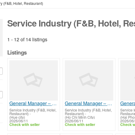
ry (F&B, Hotel, Restaurant)
Service Industry (F&B, Hotel, Re
1 - 12 of 14 listings
Listings
General Manager – Hotel Pre-Opening & Set-Up
General Manager – Hotel Pre-Opening & Set-Up
Service Industry (F&B, Hotel,
Service Industry (F&B, Hotel,
Service I
Restaurant)
-
Restaurant)
-
Restaura
(Hue city)
(Ho Chi Minh City)
(Hai Pho
2026/06/11
2026/06/11
2026/06
Check with seller
Check with seller
Check wi