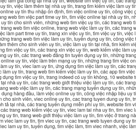
 việc làm gia công tại nhà uy tín, website tìm việc uy tín, các tra
 tín, việc làm thêm tại nhà uy tín, trang tìm kiếm việc làm uy tín
online uy tín thu nhập ổn định, tìm việc online uy tín, công việc 
trang web tìm việc part time uy tín, tìm việc online tại nhà uy tín,
c uy tín cho sinh viên, những web tìm việc uy tín, các trang web t
ác trang web tìm việc online, trang web việc làm uy tín, các trang
 làm part time uy tín, trang xin việc uy tín, tìm việc uy tín, việc
, những trang web tìm việc làm uy tín, tuyển dụng uy tín, công việ
 làm thêm cho sinh viên uy tín, việc làm uy tín tại nhà, tìm kiếm 
ng tìm việc uy tín, các trang xin việc uy tín, web kiếm việc làm uy 
ụng uy tín, các trang web đăng tin tuyển dụng uy tín, những trang
m online uy tín, việc làm trên mạng uy tín, những trang tìm việc on
 làm uy tín, viec lam uy tin, ứng dụng tìm việc làm uy tín, các t
làm uy tín, trang web tìm kiếm việc làm uy tín, các app tìm việc u
dụng tìm việc uy tín, trang indeed có uy tín không, 10 website t
 tại nhà uy tín, các trang web giới thiệu việc làm uy tín, các tr
g trang web việc làm uy tín, các trang mạng tuyển dụng uy tín, nh
 dụng hàng đầu, làm việc online uy tín, công việc nhập liệu uy t
ín cho sinh viên, viec online uy tin, cac trang tuyen dung uy tin, 
nh tả tại nhà, các trang tuyển dụng miễn phí uy tín, website tìm vi
 các trang web kiếm việc uy tín, viec lam tai nha uy tin, tim viec 
ung uy tin, trang web giới thiệu việc làm uy tín, tìm việc ở trang 
 tim viec lam uy tin, tim viec uy tin, cac trang web tuyen dung uy t
 viec lam uy tin, tuyển dụng, tìm việc làm, tim viec nhanh, việc l