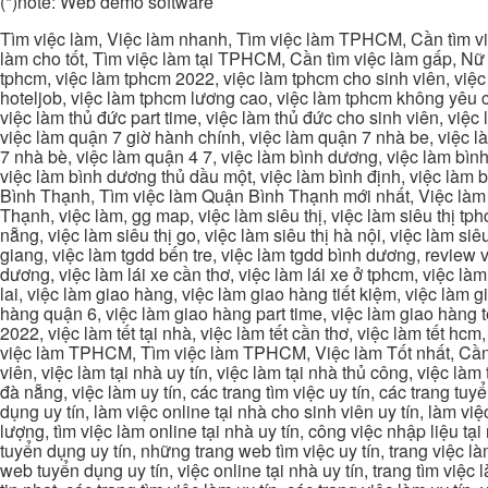
(*)note: Web demo software
Tìm việc làm, Việc làm nhanh, Tìm việc làm TPHCM, Cần tìm việ
làm cho tốt, Tìm việc làm tại TPHCM, Cần tìm việc làm gấp, Nữ 
tphcm, việc làm tphcm 2022, việc làm tphcm cho sinh viên, việ
hoteljob, việc làm tphcm lương cao, việc làm tphcm không yêu cầ
việc làm thủ đức part time, việc làm thủ đức cho sinh viên, việc
việc làm quận 7 giờ hành chính, việc làm quận 7 nhà be, việc l
7 nhà bè, việc làm quận 4 7, việc làm bình dương, việc làm bình
việc làm bình dương thủ dầu một, việc làm bình định, việc làm
Bình Thạnh, Tìm việc làm Quận Bình Thạnh mới nhất, Việc làm 
Thạnh, việc làm, gg map, việc làm siêu thị, việc làm siêu thị tphc
nẵng, việc làm siêu thị go, việc làm siêu thị hà nội, việc làm si
giang, việc làm tgdd bến tre, việc làm tgdd bình dương, review vi
dương, việc làm lái xe cần thơ, việc làm lái xe ở tphcm, việc làm
lai, việc làm giao hàng, việc làm giao hàng tiết kiệm, việc làm
hàng quận 6, việc làm giao hàng part time, việc làm giao hàng tết
2022, việc làm tết tại nhà, việc làm tết cần thơ, việc làm tết 
việc làm TPHCM, Tìm việc làm TPHCM, Việc làm Tốt nhất, Cần tì
viên, việc làm tại nhà uy tín, việc làm tại nhà thủ công, việc làm
đà nẵng, việc làm uy tín, các trang tìm việc uy tín, các trang tuyể
dụng uy tín, làm việc online tại nhà cho sinh viên uy tín, làm việc
lượng, tìm việc làm online tại nhà uy tín, công việc nhập liệu tại
tuyển dụng uy tín, những trang web tìm việc uy tín, trang việc làm
web tuyển dụng uy tín, việc online tại nhà uy tín, trang tìm việc 