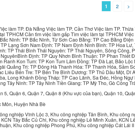
1
2
>
iệc làm TP. Đà Nẵng Việc làm TP. Cần Thơ Việc làm TP. Thừa T
ại TPHCM Cần tìm việc làm gấp Tìm việc làm tại TPHCM Việc 
 Bắc Ninh: TP Bắc Ninh, Từ Sơn Cao Bằng: TP Cao Bằng Điện
: TP Lạng Sơn Nam Định: TP Nam Định Ninh Bình: TP Hoa Lư, 
Bình: TP Thái Bình Thái Nguyên: TP Thái Nguyên, Sông Công,
y NguyênBình Định: TP Quy Nhơn Bình Thuận: TP Phan Thiết Đ
am Ranh Kon Tum: TP Kon Tum Lâm Đồng: TP Đà Lạt, Bảo Lộc
gãi Quảng Trị: TP Đông Hà Thanh Hóa: TP Thanh Hóa, Sầm S
ạc Liêu Bến Tre: TP Bến Tre Bình Dương: TP Thủ Dầu Một, Dĩ
 Hòa, Long Khánh Đồng Tháp: TP Cao Lãnh, Sa Đéc, Hồng Ngự 
ng Tây Ninh: TP Tây Ninh Tiền Giang: TP Mỹ Tho, Gò Công Trà
n 5, Quận 6, Quận 7, Quận 8 (Khu vực của bạn), Quận 10, Qu
c Môn, Huyện Nhà Bè
ng nghiệp Vĩnh Lộc 3, Khu công nghiệp Tân Bình, Khu công n
 KCN Tây Bắc Củ Chi, Khu công nghiệp Lê Minh Xuân, KCN Lê 
Thuận, Khu công nghiệp Phong Phú, Khu công nghiệp Cát Lái II