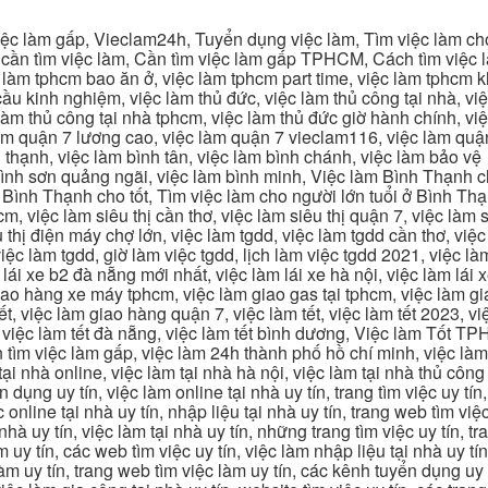
c làm gấp, Vieclam24h, Tuyển dụng việc làm, Tìm việc làm cho 
cần tìm việc làm, Cần tìm việc làm gấp TPHCM, Cách tìm việc là
c làm tphcm bao ăn ở, việc làm tphcm part time, việc làm tphcm
u kinh nghiệm, việc làm thủ đức, việc làm thủ công tại nhà, việc
 làm thủ công tại nhà tphcm, việc làm thủ đức giờ hành chính, vi
àm quận 7 lương cao, việc làm quận 7 vieclam116, việc làm quận
 thạnh, việc làm bình tân, việc làm bình chánh, việc làm bảo vệ
 bình sơn quảng ngãi, việc làm bình minh, Việc làm Bình Thạnh 
Bình Thạnh cho tốt, Tìm việc làm cho người lớn tuổi ở Bình Th
m, việc làm siêu thị cần thơ, việc làm siêu thị quận 7, việc làm s
êu thị điện máy chợ lớn, việc làm tgdd, việc làm tgdd cần thơ, việ
ệc làm tgdd, giờ làm việc tgdd, lịch làm việc tgdd 2021, việc làm
 lái xe b2 đà nẵng mới nhất, việc làm lái xe hà nội, việc làm lái 
 giao hàng xe máy tphcm, việc làm giao gas tại tphcm, việc làm 
, việc làm giao hàng quận 7, việc làm tết, việc làm tết 2023, việ
hcm, việc làm tết đà nẵng, việc làm tết bình dương, Việc làm Tốt
m việc làm gấp, việc làm 24h thành phố hồ chí minh, việc làm 2
 tại nhà online, việc làm tại nhà hà nội, việc làm tại nhà thủ côn
n dụng uy tín, việc làm online tại nhà uy tín, trang tìm việc uy tín
 online tại nhà uy tín, nhập liệu tại nhà uy tín, trang web tìm việc
 nhà uy tín, việc làm tại nhà uy tín, những trang tìm việc uy tín,
 uy tín, các web tìm việc uy tín, việc làm nhập liệu tại nhà uy tí
làm uy tín, trang web tìm việc làm uy tín, các kênh tuyển dụng uy 