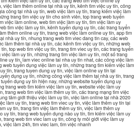
ng tìm kiếm việc làm uy tín, các trang web tìm việc online uy
, việc làm thêm online tại nhà uy tín, kênh tìm việc uy tín, công
gia công tại nhà uy tín, web việc làm uy tín, trang kiếm việc làm
 những trang tìm việc uy tín cho sinh viên, top trang web tuyển
ìm việc làm online, web tìm việc làm uy tín, tìm việc làm uy
 web tìm việc làm uy tín, kênh tuyển dụng uy tín, các trang tuyển
 làm thêm online uy tín, trang web việc làm online uy tín, app tìm
c tại nhà uy tín, nhung trang web tim viec dang tin cay, các web
việc làm thêm tại nhà uy tín, các kênh tìm việc uy tín, những web
tín, top web tìm việc uy tín, trang tim viec uy tin, các trang tuyển
 việc làm uy tín, những trang tìm việc làm uy tín, một số trang
line uy tín, lam viec online tai nha uy tin nhat, các công việc làm
rang web tuyển dụng việc làm uy tín, những trang tìm kiếm việc làm
y tín, trang tuyen dung uy tin, việc làm online uy tín tại
uyển dụng uy tín, những công việc làm thêm tại nhà uy tín, trang
ang tuyển dụng uy tín hiện nay, những website tuyển dụng uy
ững trang web tìm kiếm việc làm uy tín, website việc làm uy
ín, trang web tìm việc làm thêm uy tín, các trang mạng tìm việc
trung tâm giới thiệu việc làm uy tín, việc làm online tại nhà 2020
ệc làm uy tín, trang web tim viec uy tin, việc làm thêm uy tín tại
lam uy tin, trang tìm việc làm thêm uy tín, việc làm thêm uy
nào uy tín, trang web tuyển dụng nào uy tín, tìm kiếm việc làm uy
in, trang web tim viec lam uy tin, công ty môi giới việc làm uy
àm, việc làm 24h, tim viec lam, tìm việc nhanh