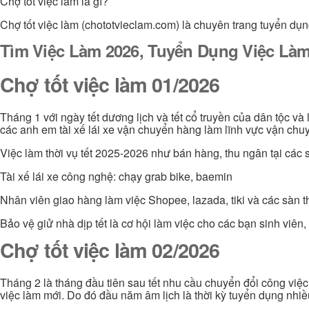
Chợ tốt việc làm là gì?
Chợ tốt việc làm (chototvieclam.com) là chuyên trang tuyển dụn
Tìm Việc Làm 2026, Tuyển Dụng Việc Làm
Chợ tốt việc làm 01/2026
Tháng 1 với ngày tết dương lịch và tết cổ truyền của dân tộc và
các anh em tài xế lái xe vận chuyển hàng làm lĩnh vực vận chuy
Việc làm thời vụ tết 2025-2026 như bán hàng, thu ngân tại các s
Tài xế lái xe công nghệ: chạy grab bike, baemin
Nhân viên giao hàng làm việc Shopee, lazada, tiki và các sàn 
Bảo vệ giử nhà dịp tết là cơ hội làm việc cho các bạn sinh viê
Chợ tốt việc làm 02/2026
Tháng 2 là tháng đầu tiên sau tết nhu cầu chuyển đổi công việ
việc làm mới. Do đó đầu năm âm lịch là thời kỳ tuyển dụng nhi