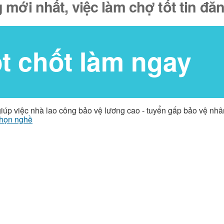
 mới nhất, việc làm chợ tốt tin đ
ốt chốt làm ngay
giúp việc nhà lao công bảo vệ lương cao - tuyển gấp bảo vệ nh
họn nghề