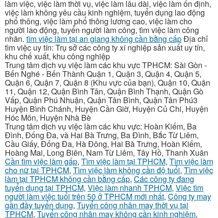
làm việc, việc làm thời vụ, việc làm lâu dài, việc làm ổn định,
việc làm không yêu cầu kinh nghiệm, tuyển dụng lao động
phổ thông, việc làm phổ thông lương cao, việc làm cho
người lao động, tuyển người làm công, tìm việc làm công
nhân.
tìm việc làm tại an giang không cần bằng cấp
Địa chỉ
tìm việc uy tín: Trụ sở các công ty xí nghiệp sản xuất uy tín,
khu chế xuất, khu công nghiệp
Trung tâm dịch vụ việc làm các khu vực TPHCM: Sài Gòn -
Bến Nghé - Bến Thành Quận 1, Quận 3, Quận 4, Quận 5,
Quận 6, Quận 7, Quận 8 (Khu vực của bạn), Quận 10, Quận
11, Quận 12, Quận Bình Tân, Quận Bình Thạnh, Quận Gò
Vấp, Quận Phú Nhuận, Quận Tân Bình, Quận Tân Phú3
Huyện Bình Chánh, Huyện Cần Giờ, Huyện Củ Chi, Huyện
Hóc Môn, Huyện Nhà Bè
Trung tâm dịch vụ việc làm các khu vực: Hoàn Kiếm, Ba
Đình, Đống Đa, và Hai Bà Trưng, Ba Đình, Bắc Từ Liêm,
Cầu Giấy, Đống Đa, Hà Đông, Hai Bà Trưng, Hoàn Kiếm,
Hoàng Mai, Long Biên, Nam Từ Liêm, Tây Hồ, Thanh Xuân
Cần tìm việc làm gấp
,
Tìm việc làm tại TPHCM
,
Tìm việc làm
cho nữ tại TPHCM
,
Tìm việc làm không cần độ tuổi
,
Tìm việc
làm tại TPHCM không cần bằng cấp
,
Các công ty đang
tuyển dụng tại TPHCM
,
Việc làm nhanh TPHCM
,
Việc tìm
người làm việc tuổi trên 50 ở TPHCM mới nhất
,
Công ty may
gần đầy tuyển dụng
,
Tuyển công nhân may thời vụ tại
TPHCM
,
Tuyển công nhân may không cần kinh nghiệm
,