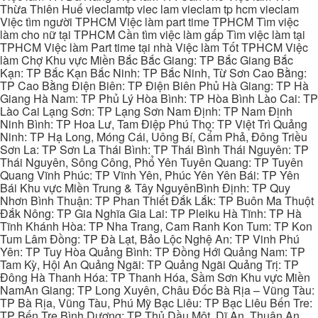
Thừa Thiên Huế vieclamtp viec lam vieclam tp hcm vieclam
Việc tìm người TPHCM Việc làm part time TPHCM Tìm việc
làm cho nữ tại TPHCM Cần tìm việc làm gấp Tìm việc làm tại
TPHCM Việc làm Part time tại nhà Việc làm Tốt TPHCM Việc
làm Chợ Khu vực Miền Bắc Bắc Giang: TP Bắc Giang Bắc
Kạn: TP Bắc Kạn Bắc Ninh: TP Bắc Ninh, Từ Sơn Cao Bằng:
TP Cao Bằng Điện Biên: TP Điện Biên Phủ Hà Giang: TP Hà
Giang Hà Nam: TP Phủ Lý Hòa Bình: TP Hòa Bình Lào Cai: TP
Lào Cai Lạng Sơn: TP Lạng Sơn Nam Định: TP Nam Định
Ninh Bình: TP Hoa Lư, Tam Điệp Phú Thọ: TP Việt Trì Quảng
Ninh: TP Hạ Long, Móng Cái, Uông Bí, Cẩm Phả, Đông Triều
Sơn La: TP Sơn La Thái Bình: TP Thái Bình Thái Nguyên: TP
Thái Nguyên, Sông Công, Phổ Yên Tuyên Quang: TP Tuyên
Quang Vĩnh Phúc: TP Vĩnh Yên, Phúc Yên Yên Bái: TP Yên
Bái Khu vực Miền Trung & Tây NguyênBình Định: TP Quy
Nhơn Bình Thuận: TP Phan Thiết Đắk Lắk: TP Buôn Ma Thuột
Đắk Nông: TP Gia Nghĩa Gia Lai: TP Pleiku Hà Tĩnh: TP Hà
Tĩnh Khánh Hòa: TP Nha Trang, Cam Ranh Kon Tum: TP Kon
Tum Lâm Đồng: TP Đà Lạt, Bảo Lộc Nghệ An: TP Vinh Phú
Yên: TP Tuy Hòa Quảng Bình: TP Đồng Hới Quảng Nam: TP
Tam Kỳ, Hội An Quảng Ngãi: TP Quảng Ngãi Quảng Trị: TP
Đông Hà Thanh Hóa: TP Thanh Hóa, Sầm Sơn Khu vực Miền
NamAn Giang: TP Long Xuyên, Châu Đốc Bà Rịa – Vũng Tàu:
TP Bà Rịa, Vũng Tàu, Phú Mỹ Bạc Liêu: TP Bạc Liêu Bến Tre:
TP Bến Tre Bình Dương: TP Thủ Dầu Một, Dĩ An, Thuận An,