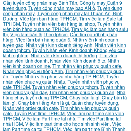
Cần tuyển công nhân may Bình Tân
,
Công ty may Quận 9
tuyển dụng
,
Tuyển công nhân may bao AN ở
,
Tuyển dụng
công nhân may
,
Tuyển công nhân may tại Thuận An, Bình
Dương
,
Việc làm bán hàng TPHCM
,
Tìm việc làm Sale tại
TPHCM
,
Tuyển nhân viên bán hàng tại shop
,
Tuyển nhân
viên bán hàng quần áo TPHCM
,
Tìm việc làm bán hàng siêu
thị
,
Việc làm bán thịt heo tphcm
,
Cần tìm người phụ bán
hàng
,
Việc làm bán hàng quận 6
,
Nhân viên kinh doanh
tuyển gấp
,
Nhân viên kinh doanh tiếng Anh
,
Nhân viên kinh
doanh tphcm
,
Tuyển Nhân viên Kinh doanh Không yêu cầu
kinh nghiệm
,
Nhân viên kinh doanh thị trường
,
Tìm việc
nhân viên kinh doanh
,
Nhân viên Kinh doanh ô to
,
Nhân
viên kinh doanh online
,
Tìm nhân viên phục vụ quán cafe
,
Nhân viên phục vụ tiếng Anh
,
Tìm nhân viên phục vụ quán
ăn
,
Tuyển Nhân viên phục vụ nhà hàng TP HCM
,
Tuyển
nhân viên phục vụ quán Nhậu
,
Tuyển nhân viên phục vụ
cafe TPHCM
,
Tuyển nhân viên phục vụ tphcm
,
Tuyển nhân
viên phục vụ gần đây
,
Tìm nhân viên phục vụ quán ăn
,
Nhà
hàng chay tuyển dụng TPHCM
,
Chạy bàn là gì
,
Chạy bàn là
làm gì
,
Chạy bàn tiếng Anh là gì
,
Quán chay tuyển dụng
,
Nhân viên order quán cafe
,
Tìm nhân viên phục vụ quán
cafe
,
Tuyển Part time TPHCM
,
Việc làm part time sinh viên
TPHCM
,
Việc làm Part time tại nhà
,
Tìm việc Part time tại
nhà HCM
,
Việc làm part time cho học sinh sinh viên
,
Việc
làm Part time ca tối TPHCM
,
Việc làm part time Bình Thạnh
,