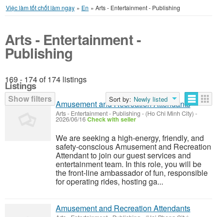
Việc làm tốt chốt làm ngay
»
En
»
Arts - Entertainment - Publishing
Arts - Entertainment -
Publishing
169 - 174 of 174 listings
Listings
Show filters
Sort by:
Newly listed
Amusement and Recreation Attendants
Arts - Entertainment - Publishing
-
(Ho Chi Minh City)
-
2026/06/16
Check with seller
We are seeking a high-energy, friendly, and
safety-conscious Amusement and Recreation
Attendant to join our guest services and
entertainment team. In this role, you will be
the front-line ambassador of fun, responsible
for operating rides, hosting ga...
Amusement and Recreation Attendants