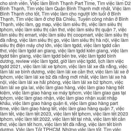
cho sinh viên, Việc làm Bình Thạnh Part Time, Tìm việc làm D2
Bình Thạnh, Tìm việc làm Quận Bình Thạnh mới nhất, Việc làm
Bình Thạnh cho tốt, Tìm việc làm cho người lớn tuổi ở Bình
Thạnh, Tìm việc làm ở chợ Bà Chiểu, Tuyển công nhân ở Bình
Thạnh, việc làm, gg map, việc làm siêu thị, việc làm siêu thị
tphcm, việc làm siêu thị cần thơ, việc làm siêu thị quận 7, việc
làm siêu thị emart, việc làm siêu thị coopmart, việc làm siêu thị
đà nẵng, việc làm siêu thị go, việc làm siêu thị hà nội, việc làm
siêu thị điện máy chợ lớn, việc làm tgdd, việc làm tgdd cần
thơ, việc làm tgdd an giang, việc làm tgdd kiên giang, việc làm
tgdd tiền giang, việc làm tgdd bến tre, việc làm tgdd bình
dương, review việc làm tgdd, giờ làm việc tgdd, lịch làm việc
tgdd 2021, việc làm lái xe tphcm, việc làm lái xe đà nẵng, việc
làm lái xe bình dương, việc làm lái xe cần thơ, việc làm lái xe ở
tphcm, việc làm lái xe b2 đà nẵng mới nhất, việc làm lái xe hà
nội, việc làm lái xe hải phòng, việc làm lái xe b2 tphcm, việc
làm lái xe gia lai, việc làm giao hàng, việc làm giao hàng tiết
kiệm, việc làm giao hàng xe máy tphcm, việc làm giao gas tại
tphcm, việc làm giao nhận, việc làm giao nhận xuất nhập
khẩu, việc làm giao hàng quận 6, việc làm giao hàng part
time, việc làm giao hàng tết, việc làm giao hàng quận 7, việc
làm tết, việc làm tết 2023, việc làm tết tphcm, việc làm tết 2023
tphcm, việc làm tết 2022, việc làm tết tại nhà, việc làm tết cần
thơ, việc làm tết hcm, việc làm tết đà nẵng, việc làm tết bình
dương, Việc làm Tốt TPHCM, Những việc làm tốt, Tìm việc