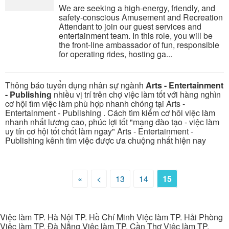
We are seeking a high-energy, friendly, and
safety-conscious Amusement and Recreation
Attendant to join our guest services and
entertainment team. In this role, you will be
the front-line ambassador of fun, responsible
for operating rides, hosting ga...
Thông báo tuyển dụng nhân sự ngành
Arts - Entertainment
- Publishing
nhiều vị trí trên chợ việc làm tốt với hàng nghìn
cơ hội tìm việc làm phù hợp nhanh chóng tại Arts -
Entertainment - Publishing . Cách tìm kiếm cơ hôi việc làm
nhanh nhất lương cao, phúc lợi tốt "mạng đào tạo - việc làm
uy tín cơ hội tốt chốt làm ngay" Arts - Entertainment -
Publishing kênh tìm việc được ưa chuộng nhất hiện nay
«
<
13
14
15
Việc làm TP. Hà Nội TP. Hồ Chí Minh Việc làm TP. Hải Phòng
Việc làm TP. Đà Nẵng Việc làm TP. Cần Thơ Việc làm TP.