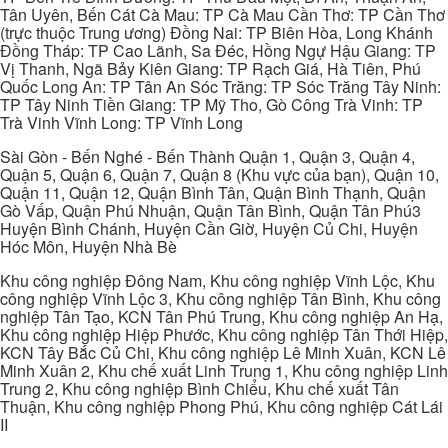
Tân Uyên, Bến Cát Cà Mau: TP Cà Mau Cần Thơ: TP Cần Thơ
(trực thuộc Trung ương) Đồng Nai: TP Biên Hòa, Long Khánh
Đồng Tháp: TP Cao Lãnh, Sa Đéc, Hồng Ngự Hậu Giang: TP
Vị Thanh, Ngã Bảy Kiên Giang: TP Rạch Giá, Hà Tiên, Phú
Quốc Long An: TP Tân An Sóc Trăng: TP Sóc Trăng Tây Ninh:
TP Tây Ninh Tiền Giang: TP Mỹ Tho, Gò Công Trà Vinh: TP
Trà Vinh Vĩnh Long: TP Vĩnh Long
Sài Gòn - Bến Nghé - Bến Thành Quận 1, Quận 3, Quận 4,
Quận 5, Quận 6, Quận 7, Quận 8 (Khu vực của bạn), Quận 10,
Quận 11, Quận 12, Quận Bình Tân, Quận Bình Thạnh, Quận
Gò Vấp, Quận Phú Nhuận, Quận Tân Bình, Quận Tân Phú3
Huyện Bình Chánh, Huyện Cần Giờ, Huyện Củ Chi, Huyện
Hóc Môn, Huyện Nhà Bè
Khu công nghiệp Đông Nam, Khu công nghiệp Vĩnh Lộc, Khu
công nghiệp Vĩnh Lộc 3, Khu công nghiệp Tân Bình, Khu công
nghiệp Tân Tạo, KCN Tân Phú Trung, Khu công nghiệp An Hạ,
Khu công nghiệp Hiệp Phước, Khu công nghiệp Tân Thới Hiệp,
KCN Tây Bắc Củ Chi, Khu công nghiệp Lê Minh Xuân, KCN Lê
Minh Xuân 2, Khu chế xuất Linh Trung 1, Khu công nghiệp Linh
Trung 2, Khu công nghiệp Bình Chiểu, Khu chế xuất Tân
Thuận, Khu công nghiệp Phong Phú, Khu công nghiệp Cát Lái
II