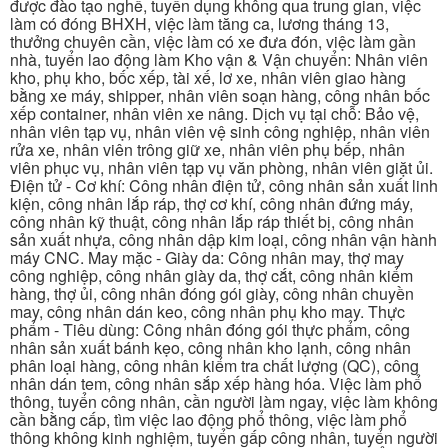
được đào tạo nghề, tuyển dụng không qua trung gian, việc
làm có đóng BHXH, việc làm tăng ca, lương tháng 13,
thưởng chuyên cần, việc làm có xe đưa đón, việc làm gần
nhà, tuyển lao động làm Kho vận & Vận chuyển: Nhân viên
kho, phụ kho, bốc xếp, tài xế, lơ xe, nhân viên giao hàng
bằng xe máy, shipper, nhân viên soạn hàng, công nhân bốc
xếp container, nhân viên xe nâng. Dịch vụ tại chỗ: Bảo vệ,
nhân viên tạp vụ, nhân viên vệ sinh công nghiệp, nhân viên
rửa xe, nhân viên trông giữ xe, nhân viên phụ bếp, nhân
viên phục vụ, nhân viên tạp vụ văn phòng, nhân viên giặt ủi.
Điện tử - Cơ khí: Công nhân điện tử, công nhân sản xuất linh
kiện, công nhân lắp ráp, thợ cơ khí, công nhân đứng máy,
công nhân kỹ thuật, công nhân lắp ráp thiết bị, công nhân
sản xuất nhựa, công nhân dập kim loại, công nhân vận hành
máy CNC. May mặc - Giày da: Công nhân may, thợ may
công nghiệp, công nhân giày da, thợ cắt, công nhân kiểm
hàng, thợ ủi, công nhân đóng gói giày, công nhân chuyền
may, công nhân dán keo, công nhân phụ kho may. Thực
phẩm - Tiêu dùng: Công nhân đóng gói thực phẩm, công
nhân sản xuất bánh kẹo, công nhân kho lạnh, công nhân
phân loại hàng, công nhân kiểm tra chất lượng (QC), công
nhân dán tem, công nhân sắp xếp hàng hóa. Việc làm phổ
thông, tuyển công nhân, cần người làm ngay, việc làm không
cần bằng cấp, tìm việc lao động phổ thông, việc làm phổ
thông không kinh nghiệm, tuyển gấp công nhân, tuyển người