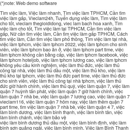
(*)note: Web demo software
Tìm việc làm, Việc làm nhanh, Tìm việc làm TPHCM, Cần tìm
việc làm gấp, Vieclam24h, Tuyển dụng việc làm, Tìm việc làm
cho tốt, vieclam thegioididong, viec lam bach hoa xanh, Tìm
việc làm cho tốt, Tìm việc làm tại TPHCM, Cần tìm việc làm
gấp, Nữ cần tìm việc làm, Cần tìm việc làm gấp TPHCM, Cách
tìm việc làm, Cần tìm việc làm phổ thông, Tìm việc làm tại nhà,
việc làm tphcm, việc làm tphcm 2022, việc làm tphcm cho sinh
viên, việc làm tphcm bao ăn ở, việc làm tphcm part time, việc
làm tphcm không cần bằng cấp, việc làm tphcm facebook, việc
làm tphcm hoteljob, việc làm tphcm lương cao, việc làm tphcm
không yêu cầu kinh nghiệm, việc làm thủ đức, việc làm thủ
công tại nhà, việc làm thủ dầu một, việc làm thủ kho, việc làm
thủ kho tại tphcm, việc làm thủ đức part time, việc làm thủ đức
cho sinh viên, việc làm thủ công tại nhà tphcm, việc làm thủ
đức giờ hành chính, việc làm thủ quỹ, việc làm quận 7, việc làm
quận 7 huỳnh tấn phát, việc làm quận 7 giờ hành chính, việc
làm quận 7 nhà be, việc làm quận 7 lương cao, việc làm quận 7
vieclam116, việc làm quận 7 hôm nay, việc làm thêm quận 7
part time, tìm việc làm quận 7 nhà bè, việc làm quận 4 7, việc
làm bình dương, việc làm bình thạnh, việc làm bình tân, việc
làm bình chánh, việc làm bảo vệ
việc làm bình dương thủ dầu một, việc làm bình định, việc làm
bình sơn quảng ngãi, việc làm bình minh, Việc làm Bình Thạnh