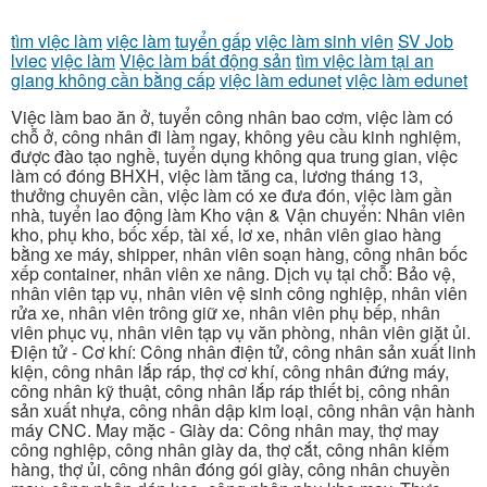
tìm việc làm
việc làm
tuyển gấp
việc làm sinh viên
SV Job
lviec
việc làm
Việc làm bất động sản
tìm việc làm tại an
giang không cần bằng cấp
việc làm edunet
việc làm edunet
Việc làm bao ăn ở, tuyển công nhân bao cơm, việc làm có
chỗ ở, công nhân đi làm ngay, không yêu cầu kinh nghiệm,
được đào tạo nghề, tuyển dụng không qua trung gian, việc
làm có đóng BHXH, việc làm tăng ca, lương tháng 13,
thưởng chuyên cần, việc làm có xe đưa đón, việc làm gần
nhà, tuyển lao động làm Kho vận & Vận chuyển: Nhân viên
kho, phụ kho, bốc xếp, tài xế, lơ xe, nhân viên giao hàng
bằng xe máy, shipper, nhân viên soạn hàng, công nhân bốc
xếp container, nhân viên xe nâng. Dịch vụ tại chỗ: Bảo vệ,
nhân viên tạp vụ, nhân viên vệ sinh công nghiệp, nhân viên
rửa xe, nhân viên trông giữ xe, nhân viên phụ bếp, nhân
viên phục vụ, nhân viên tạp vụ văn phòng, nhân viên giặt ủi.
Điện tử - Cơ khí: Công nhân điện tử, công nhân sản xuất linh
kiện, công nhân lắp ráp, thợ cơ khí, công nhân đứng máy,
công nhân kỹ thuật, công nhân lắp ráp thiết bị, công nhân
sản xuất nhựa, công nhân dập kim loại, công nhân vận hành
máy CNC. May mặc - Giày da: Công nhân may, thợ may
công nghiệp, công nhân giày da, thợ cắt, công nhân kiểm
hàng, thợ ủi, công nhân đóng gói giày, công nhân chuyền