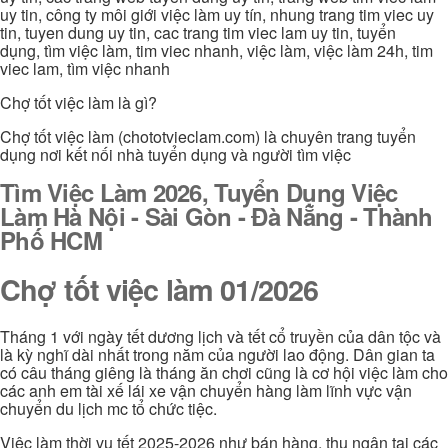
uy tin, công ty môi giới việc làm uy tín, nhung trang tim viec uy
tin, tuyen dung uy tin, cac trang tim viec lam uy tin, tuyển
dụng, tìm việc làm, tim viec nhanh, việc làm, việc làm 24h, tim
viec lam, tìm việc nhanh
Chợ tốt việc làm là gì?
Chợ tốt việc làm (chototvieclam.com) là chuyên trang tuyển
dụng nơi kết nối nhà tuyển dụng và người tìm việc
Tìm Việc Làm 2026, Tuyển Dụng Việc
Làm Hà Nội - Sài Gòn - Đà Nẵng - Thành
Phố HCM
Chợ tốt việc làm 01/2026
Tháng 1 với ngày tết dương lịch và tết cổ truyền của dân tộc và
là kỳ nghĩ dài nhất trong năm của người lao động. Dân gian ta
có câu tháng giêng là tháng ăn chơi cũng là cơ hội việc làm cho
các anh em tài xế lái xe vận chuyển hàng làm lĩnh vực vận
chuyển du lịch mc tổ chức tiệc.
Việc làm thời vụ tết 2025-2026 như bán hàng, thu ngân tại các