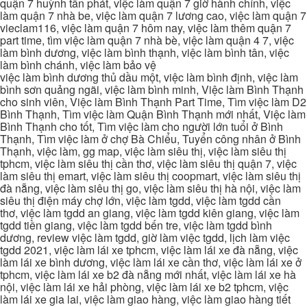
quận 7 huỳnh tấn phát, việc làm quận 7 giờ hành chính, việc
làm quận 7 nhà be, việc làm quận 7 lương cao, việc làm quận 7
vieclam116, việc làm quận 7 hôm nay, việc làm thêm quận 7
part time, tìm việc làm quận 7 nhà bè, việc làm quận 4 7, việc
làm bình dương, việc làm bình thạnh, việc làm bình tân, việc
làm bình chánh, việc làm bảo vệ
việc làm bình dương thủ dầu một, việc làm bình định, việc làm
bình sơn quảng ngãi, việc làm bình minh, Việc làm Bình Thạnh
cho sinh viên, Việc làm Bình Thạnh Part Time, Tìm việc làm D2
Bình Thạnh, Tìm việc làm Quận Bình Thạnh mới nhất, Việc làm
Bình Thạnh cho tốt, Tìm việc làm cho người lớn tuổi ở Bình
Thạnh, Tìm việc làm ở chợ Bà Chiểu, Tuyển công nhân ở Bình
Thạnh, việc làm, gg map, việc làm siêu thị, việc làm siêu thị
tphcm, việc làm siêu thị cần thơ, việc làm siêu thị quận 7, việc
làm siêu thị emart, việc làm siêu thị coopmart, việc làm siêu thị
đà nẵng, việc làm siêu thị go, việc làm siêu thị hà nội, việc làm
siêu thị điện máy chợ lớn, việc làm tgdd, việc làm tgdd cần
thơ, việc làm tgdd an giang, việc làm tgdd kiên giang, việc làm
tgdd tiền giang, việc làm tgdd bến tre, việc làm tgdd bình
dương, review việc làm tgdd, giờ làm việc tgdd, lịch làm việc
tgdd 2021, việc làm lái xe tphcm, việc làm lái xe đà nẵng, việc
làm lái xe bình dương, việc làm lái xe cần thơ, việc làm lái xe ở
tphcm, việc làm lái xe b2 đà nẵng mới nhất, việc làm lái xe hà
nội, việc làm lái xe hải phòng, việc làm lái xe b2 tphcm, việc
làm lái xe gia lai, việc làm giao hàng, việc làm giao hàng tiết