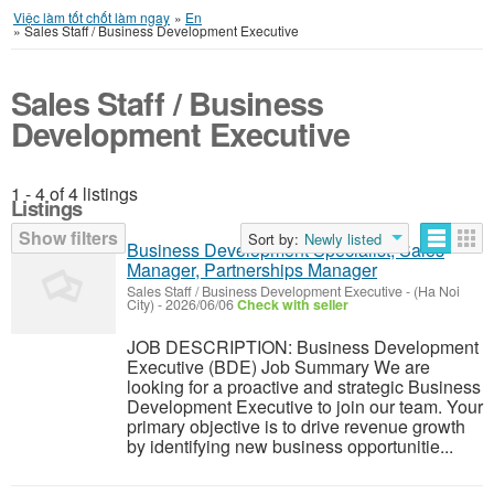
Việc làm tốt chốt làm ngay
»
En
»
Sales Staff / Business Development Executive
Sales Staff / Business
Development Executive
1 - 4 of 4 listings
Listings
Show filters
Sort by:
Newly listed
Business Development Specialist, Sales
Manager, Partnerships Manager
Sales Staff / Business Development Executive
-
(Ha Noi
City)
-
2026/06/06
Check with seller
JOB DESCRIPTION: Business Development
Executive (BDE) Job Summary We are
looking for a proactive and strategic Business
Development Executive to join our team. Your
primary objective is to drive revenue growth
by identifying new business opportunitie...