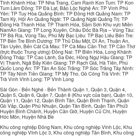
Tĩnh Khánh Hòa: TP Nha Trang, Cam Ranh Kon Tum: TP Kon
Tum Lâm Đồng: TP Đà Lạt, Bảo Lộc Nghệ An: TP Vinh Phú
Yên: TP Tuy Hòa Quảng Bình: TP Đồng Hới Quảng Nam: TP
Tam Kỳ, Hội An Quảng Ngãi: TP Quảng Ngãi Quảng Trị: TP
Đông Hà Thanh Hóa: TP Thanh Hóa, Sầm Sơn Khu vực Miền
NamAn Giang: TP Long Xuyên, Châu Đốc Bà Rịa – Vũng Tàu:
TP Bà Rịa, Vũng Tàu, Phú Mỹ Bạc Liêu: TP Bạc Liêu Bến Tre:
TP Bến Tre Bình Dương: TP Thủ Dầu Một, Dĩ An, Thuận An,
Tân Uyên, Bến Cát Cà Mau: TP Cà Mau Cần Thơ: TP Cần Thơ
(trực thuộc Trung ương) Đồng Nai: TP Biên Hòa, Long Khánh
Đồng Tháp: TP Cao Lãnh, Sa Đéc, Hồng Ngự Hậu Giang: TP
Vị Thanh, Ngã Bảy Kiên Giang: TP Rạch Giá, Hà Tiên, Phú
Quốc Long An: TP Tân An Sóc Trăng: TP Sóc Trăng Tây Ninh:
TP Tây Ninh Tiền Giang: TP Mỹ Tho, Gò Công Trà Vinh: TP
Trà Vinh Vĩnh Long: TP Vĩnh Long
Sài Gòn - Bến Nghé - Bến Thành Quận 1, Quận 3, Quận 4,
Quận 5, Quận 6, Quận 7, Quận 8 (Khu vực của bạn), Quận 10,
Quận 11, Quận 12, Quận Bình Tân, Quận Bình Thạnh, Quận
Gò Vấp, Quận Phú Nhuận, Quận Tân Bình, Quận Tân Phú3
Huyện Bình Chánh, Huyện Cần Giờ, Huyện Củ Chi, Huyện
Hóc Môn, Huyện Nhà Bè
Khu công nghiệp Đông Nam, Khu công nghiệp Vĩnh Lộc, Khu
công nghiệp Vĩnh Lộc 3, Khu công nghiệp Tân Bình, Khu công