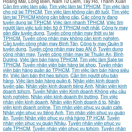
Hoàng Mai, Long Biên, Nam Từ Liêm, Tây Hồ, Thanh Xuân
Cần tìm việc làm gấp
,
Tìm việc làm tại TPHCM
,
Tìm việc làm
cho nữ tại TPHCM
,
Tìm việc làm không cần độ tuổi
,
Tìm việc
làm tại TPHCM không cần bằng cấp
,
Các công ty đang
tuyển dụng tại TPHCM
,
Việc làm nhanh TPHCM
,
Việc tìm
người làm việc tuổi trên 50 ở TPHCM mới nhất
,
Công ty may
gần đầy tuyển dụng
,
Tuyển công nhân may thời vụ tại
TPHCM
,
Tuyển công nhân may không cần kinh nghiệm
,
Cần tuyển công nhân may Bình Tân
,
Công ty may Quận 9
tuyển dụng
,
Tuyển công nhân may bao AN ở
,
Tuyển dụng
công nhân may
,
Tuyển công nhân may tại Thuận An, Bình
Dương
,
Việc làm bán hàng TPHCM
,
Tìm việc làm Sale tại
TPHCM
,
Tuyển nhân viên bán hàng tại shop
,
Tuyển nhân
viên bán hàng quần áo TPHCM
,
Tìm việc làm bán hàng siêu
thị
,
Việc làm bán thịt heo tphcm
,
Cần tìm người phụ bán
hàng
,
Việc làm bán hàng quận 6
,
Nhân viên kinh doanh
tuyển gấp
,
Nhân viên kinh doanh tiếng Anh
,
Nhân viên kinh
doanh tphcm
,
Tuyển Nhân viên Kinh doanh Không yêu cầu
kinh nghiệm
,
Nhân viên kinh doanh thị trường
,
Tìm việc
nhân viên kinh doanh
,
Nhân viên Kinh doanh ô to
,
Nhân
viên kinh doanh online
,
Tìm nhân viên phục vụ quán cafe
,
Nhân viên phục vụ tiếng Anh
,
Tìm nhân viên phục vụ quán
ăn
,
Tuyển Nhân viên phục vụ nhà hàng TP HCM
,
Tuyển
nhân viên phục vụ quán Nhậu
,
Tuyển nhân viên phục vụ
cafe TPHCM
,
Tuyển nhân viên phục vụ tphcm
,
Tuyển nhân