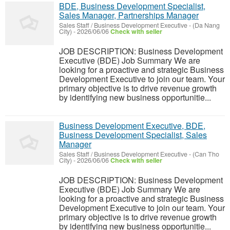
BDE, Business Development Specialist,
Sales Manager, Partnerships Manager
Sales Staff / Business Development Executive
-
(Da Nang
City)
-
2026/06/06
Check with seller
JOB DESCRIPTION: Business Development
Executive (BDE) Job Summary We are
looking for a proactive and strategic Business
Development Executive to join our team. Your
primary objective is to drive revenue growth
by identifying new business opportunitie...
Business Development Executive, BDE,
Business Development Specialist, Sales
Manager
Sales Staff / Business Development Executive
-
(Can Tho
City)
-
2026/06/06
Check with seller
JOB DESCRIPTION: Business Development
Executive (BDE) Job Summary We are
looking for a proactive and strategic Business
Development Executive to join our team. Your
primary objective is to drive revenue growth
by identifying new business opportunitie...