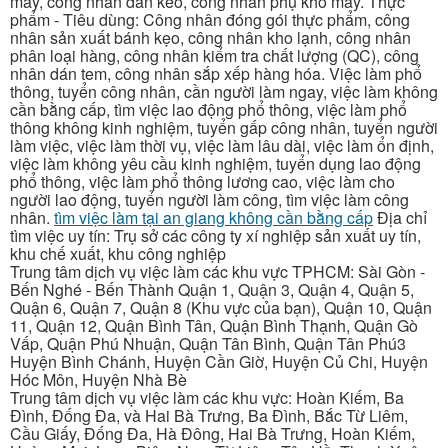
may, công nhân dán keo, công nhân phụ kho may. Thực
phẩm - Tiêu dùng: Công nhân đóng gói thực phẩm, công
nhân sản xuất bánh kẹo, công nhân kho lạnh, công nhân
phân loại hàng, công nhân kiểm tra chất lượng (QC), công
nhân dán tem, công nhân sắp xếp hàng hóa. Việc làm phổ
thông, tuyển công nhân, cần người làm ngay, việc làm không
cần bằng cấp, tìm việc lao động phổ thông, việc làm phổ
thông không kinh nghiệm, tuyển gấp công nhân, tuyển người
làm việc, việc làm thời vụ, việc làm lâu dài, việc làm ổn định,
việc làm không yêu cầu kinh nghiệm, tuyển dụng lao động
phổ thông, việc làm phổ thông lương cao, việc làm cho
người lao động, tuyển người làm công, tìm việc làm công
nhân.
tìm việc làm tại an giang không cần bằng cấp
Địa chỉ
tìm việc uy tín: Trụ sở các công ty xí nghiệp sản xuất uy tín,
khu chế xuất, khu công nghiệp
Trung tâm dịch vụ việc làm các khu vực TPHCM: Sài Gòn -
Bến Nghé - Bến Thành Quận 1, Quận 3, Quận 4, Quận 5,
Quận 6, Quận 7, Quận 8 (Khu vực của bạn), Quận 10, Quận
11, Quận 12, Quận Bình Tân, Quận Bình Thạnh, Quận Gò
Vấp, Quận Phú Nhuận, Quận Tân Bình, Quận Tân Phú3
Huyện Bình Chánh, Huyện Cần Giờ, Huyện Củ Chi, Huyện
Hóc Môn, Huyện Nhà Bè
Trung tâm dịch vụ việc làm các khu vực: Hoàn Kiếm, Ba
Đình, Đống Đa, và Hai Bà Trưng, Ba Đình, Bắc Từ Liêm,
Cầu Giấy, Đống Đa, Hà Đông, Hai Bà Trưng, Hoàn Kiếm,