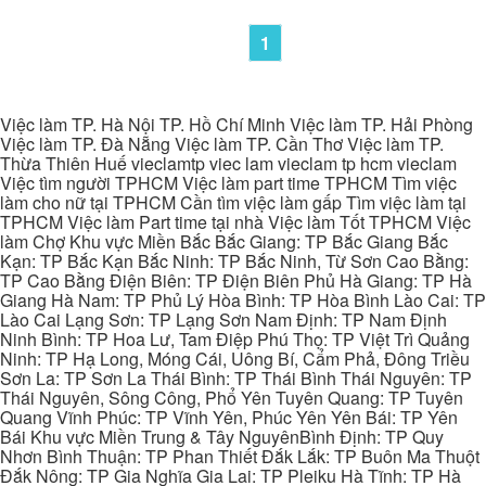
1
Việc làm TP. Hà Nội TP. Hồ Chí Minh Việc làm TP. Hải Phòng
Việc làm TP. Đà Nẵng Việc làm TP. Cần Thơ Việc làm TP.
Thừa Thiên Huế vieclamtp viec lam vieclam tp hcm vieclam
Việc tìm người TPHCM Việc làm part time TPHCM Tìm việc
làm cho nữ tại TPHCM Cần tìm việc làm gấp Tìm việc làm tại
TPHCM Việc làm Part time tại nhà Việc làm Tốt TPHCM Việc
làm Chợ Khu vực Miền Bắc Bắc Giang: TP Bắc Giang Bắc
Kạn: TP Bắc Kạn Bắc Ninh: TP Bắc Ninh, Từ Sơn Cao Bằng:
TP Cao Bằng Điện Biên: TP Điện Biên Phủ Hà Giang: TP Hà
Giang Hà Nam: TP Phủ Lý Hòa Bình: TP Hòa Bình Lào Cai: TP
Lào Cai Lạng Sơn: TP Lạng Sơn Nam Định: TP Nam Định
Ninh Bình: TP Hoa Lư, Tam Điệp Phú Thọ: TP Việt Trì Quảng
Ninh: TP Hạ Long, Móng Cái, Uông Bí, Cẩm Phả, Đông Triều
Sơn La: TP Sơn La Thái Bình: TP Thái Bình Thái Nguyên: TP
Thái Nguyên, Sông Công, Phổ Yên Tuyên Quang: TP Tuyên
Quang Vĩnh Phúc: TP Vĩnh Yên, Phúc Yên Yên Bái: TP Yên
Bái Khu vực Miền Trung & Tây NguyênBình Định: TP Quy
Nhơn Bình Thuận: TP Phan Thiết Đắk Lắk: TP Buôn Ma Thuột
Đắk Nông: TP Gia Nghĩa Gia Lai: TP Pleiku Hà Tĩnh: TP Hà