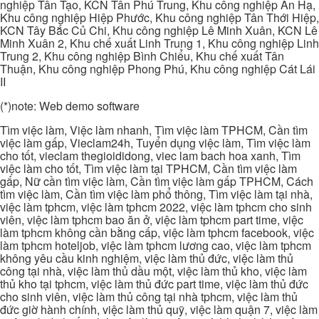
nghiệp Tân Tạo, KCN Tân Phú Trung, Khu công nghiệp An Hạ,
Khu công nghiệp Hiệp Phước, Khu công nghiệp Tân Thới Hiệp,
KCN Tây Bắc Củ Chi, Khu công nghiệp Lê Minh Xuân, KCN Lê
Minh Xuân 2, Khu chế xuất Linh Trung 1, Khu công nghiệp Linh
Trung 2, Khu công nghiệp Bình Chiểu, Khu chế xuất Tân
Thuận, Khu công nghiệp Phong Phú, Khu công nghiệp Cát Lái
II
(*)note: Web demo software
Tìm việc làm, Việc làm nhanh, Tìm việc làm TPHCM, Cần tìm
việc làm gấp, Vieclam24h, Tuyển dụng việc làm, Tìm việc làm
cho tốt, vieclam thegioididong, viec lam bach hoa xanh, Tìm
việc làm cho tốt, Tìm việc làm tại TPHCM, Cần tìm việc làm
gấp, Nữ cần tìm việc làm, Cần tìm việc làm gấp TPHCM, Cách
tìm việc làm, Cần tìm việc làm phổ thông, Tìm việc làm tại nhà,
việc làm tphcm, việc làm tphcm 2022, việc làm tphcm cho sinh
viên, việc làm tphcm bao ăn ở, việc làm tphcm part time, việc
làm tphcm không cần bằng cấp, việc làm tphcm facebook, việc
làm tphcm hoteljob, việc làm tphcm lương cao, việc làm tphcm
không yêu cầu kinh nghiệm, việc làm thủ đức, việc làm thủ
công tại nhà, việc làm thủ dầu một, việc làm thủ kho, việc làm
thủ kho tại tphcm, việc làm thủ đức part time, việc làm thủ đức
cho sinh viên, việc làm thủ công tại nhà tphcm, việc làm thủ
đức giờ hành chính, việc làm thủ quỹ, việc làm quận 7, việc làm