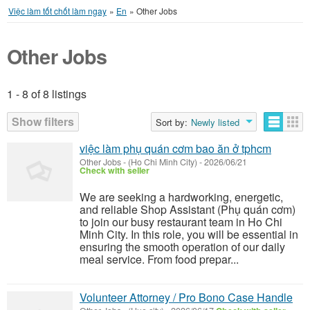
Việc làm tốt chốt làm ngay
»
En
»
Other Jobs
Other Jobs
1 - 8 of 8 listings
Listings
Show filters
Sort by:
Newly listed
việc làm phụ quán cơm bao ăn ở tphcm
Other Jobs
-
(Ho Chi Minh City)
-
2026/06/21
Check with seller
We are seeking a hardworking, energetic,
and reliable Shop Assistant (Phụ quán cơm)
to join our busy restaurant team in Ho Chi
Minh City. In this role, you will be essential in
ensuring the smooth operation of our daily
meal service. From food prepar...
Volunteer Attorney / Pro Bono Case Handle