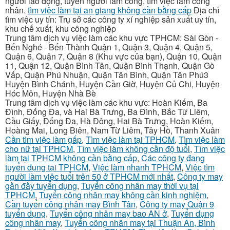
người lao động, tuyển người làm công, tìm việc làm công
nhân.
tìm việc làm tại an giang không cần bằng cấp
Địa chỉ
tìm việc uy tín: Trụ sở các công ty xí nghiệp sản xuất uy tín,
khu chế xuất, khu công nghiệp
Trung tâm dịch vụ việc làm các khu vực TPHCM: Sài Gòn -
Bến Nghé - Bến Thành Quận 1, Quận 3, Quận 4, Quận 5,
Quận 6, Quận 7, Quận 8 (Khu vực của bạn), Quận 10, Quận
11, Quận 12, Quận Bình Tân, Quận Bình Thạnh, Quận Gò
Vấp, Quận Phú Nhuận, Quận Tân Bình, Quận Tân Phú3
Huyện Bình Chánh, Huyện Cần Giờ, Huyện Củ Chi, Huyện
Hóc Môn, Huyện Nhà Bè
Trung tâm dịch vụ việc làm các khu vực: Hoàn Kiếm, Ba
Đình, Đống Đa, và Hai Bà Trưng, Ba Đình, Bắc Từ Liêm,
Cầu Giấy, Đống Đa, Hà Đông, Hai Bà Trưng, Hoàn Kiếm,
Hoàng Mai, Long Biên, Nam Từ Liêm, Tây Hồ, Thanh Xuân
Cần tìm việc làm gấp
,
Tìm việc làm tại TPHCM
,
Tìm việc làm
cho nữ tại TPHCM
,
Tìm việc làm không cần độ tuổi
,
Tìm việc
làm tại TPHCM không cần bằng cấp
,
Các công ty đang
tuyển dụng tại TPHCM
,
Việc làm nhanh TPHCM
,
Việc tìm
người làm việc tuổi trên 50 ở TPHCM mới nhất
,
Công ty may
gần đầy tuyển dụng
,
Tuyển công nhân may thời vụ tại
TPHCM
,
Tuyển công nhân may không cần kinh nghiệm
,
Cần tuyển công nhân may Bình Tân
,
Công ty may Quận 9
tuyển dụng
,
Tuyển công nhân may bao AN ở
,
Tuyển dụng
công nhân may
,
Tuyển công nhân may tại Thuận An, Bình