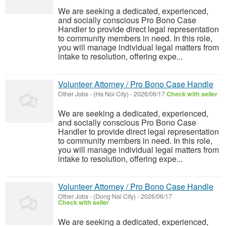
We are seeking a dedicated, experienced,
and socially conscious Pro Bono Case
Handler to provide direct legal representation
to community members in need. In this role,
you will manage individual legal matters from
intake to resolution, offering expe...
Volunteer Attorney / Pro Bono Case Handle
Other Jobs
-
(Ha Noi City)
-
2026/06/17
Check with seller
We are seeking a dedicated, experienced,
and socially conscious Pro Bono Case
Handler to provide direct legal representation
to community members in need. In this role,
you will manage individual legal matters from
intake to resolution, offering expe...
Volunteer Attorney / Pro Bono Case Handle
Other Jobs
-
(Dong Nai City)
-
2026/06/17
Check with seller
We are seeking a dedicated, experienced,