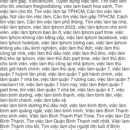
việc làm gấp, Vieclam24h, Tuyển dụng việc làm, Tìm việc làm
cho tốt, vieclam thegioididong, viec lam bach hoa xanh, Tìm
việc làm cho tốt, Tìm việc làm tại TPHCM, Cần tìm việc làm
gấp, Nữ cần tìm việc làm, Cần tìm việc làm gấp TPHCM, Cách
tìm việc làm, Cần tìm việc làm phổ thông, Tìm việc làm tại nhà,
việc làm tphcm, việc làm tphcm 2022, việc làm tphcm cho sinh
viên, việc làm tphcm bao ăn ở, việc làm tphcm part time, việc
làm tphcm không cần bằng cấp, việc làm tphcm facebook, việc
làm tphcm hoteljob, việc làm tphcm lương cao, việc làm tphcm
không yêu cầu kinh nghiệm, việc làm thủ đức, việc làm thủ
công tại nhà, việc làm thủ dầu một, việc làm thủ kho, việc làm
thủ kho tại tphcm, việc làm thủ đức part time, việc làm thủ đức
cho sinh viên, việc làm thủ công tại nhà tphcm, việc làm thủ
đức giờ hành chính, việc làm thủ quỹ, việc làm quận 7, việc làm
quận 7 huỳnh tấn phát, việc làm quận 7 giờ hành chính, việc
làm quận 7 nhà be, việc làm quận 7 lương cao, việc làm quận 7
vieclam116, việc làm quận 7 hôm nay, việc làm thêm quận 7
part time, tìm việc làm quận 7 nhà bè, việc làm quận 4 7, việc
làm bình dương, việc làm bình thạnh, việc làm bình tân, việc
làm bình chánh, việc làm bảo vệ
việc làm bình dương thủ dầu một, việc làm bình định, việc làm
bình sơn quảng ngãi, việc làm bình minh, Việc làm Bình Thạnh
cho sinh viên, Việc làm Bình Thạnh Part Time, Tìm việc làm D2
Bình Thạnh, Tìm việc làm Quận Bình Thạnh mới nhất, Việc làm
Bình Thạnh cho tốt, Tìm việc làm cho người lớn tuổi ở Bình