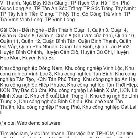
Vị Thanh, Ngã Bảy Kiên Giang: TP Rạch Giá, Hà Tiên, Phú
Quốc Long An: TP Tân An Sóc Trăng: TP Sóc Trăng Tây Ninh:
TP Tây Ninh Tiền Giang: TP Mỹ Tho, Gò Công Trà Vinh: TP
Trà Vinh Vĩnh Long: TP Vĩnh Long
Sài Gòn - Bến Nghé - Bến Thành Quận 1, Quận 3, Quận 4,
Quận 5, Quận 6, Quận 7, Quận 8 (Khu vực của bạn), Quận 10,
Quận 11, Quận 12, Quận Bình Tân, Quận Bình Thạnh, Quận
Gò Vấp, Quận Phú Nhuận, Quận Tân Bình, Quận Tân Phú3
Huyện Bình Chánh, Huyện Cần Giờ, Huyện Củ Chi, Huyện
Hóc Môn, Huyện Nhà Bè
Khu công nghiệp Đông Nam, Khu công nghiệp Vĩnh Lộc, Khu
công nghiệp Vĩnh Lộc 3, Khu công nghiệp Tân Bình, Khu công
nghiệp Tân Tạo, KCN Tân Phú Trung, Khu công nghiệp An Hạ,
Khu công nghiệp Hiệp Phước, Khu công nghiệp Tân Thới Hiệp,
KCN Tây Bắc Củ Chi, Khu công nghiệp Lê Minh Xuân, KCN Lê
Minh Xuân 2, Khu chế xuất Linh Trung 1, Khu công nghiệp Linh
Trung 2, Khu công nghiệp Bình Chiểu, Khu chế xuất Tân
Thuận, Khu công nghiệp Phong Phú, Khu công nghiệp Cát Lái
II
(*)note: Web demo software
Tìm việc làm, Việc làm nhanh, Tìm việc làm TPHCM, Cần tìm