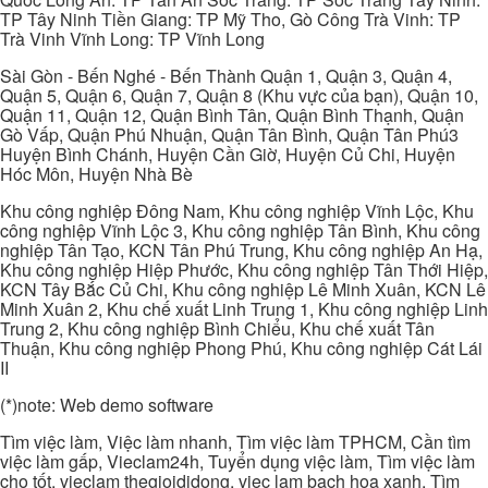
TP Tây Ninh Tiền Giang: TP Mỹ Tho, Gò Công Trà Vinh: TP
Trà Vinh Vĩnh Long: TP Vĩnh Long
Sài Gòn - Bến Nghé - Bến Thành Quận 1, Quận 3, Quận 4,
Quận 5, Quận 6, Quận 7, Quận 8 (Khu vực của bạn), Quận 10,
Quận 11, Quận 12, Quận Bình Tân, Quận Bình Thạnh, Quận
Gò Vấp, Quận Phú Nhuận, Quận Tân Bình, Quận Tân Phú3
Huyện Bình Chánh, Huyện Cần Giờ, Huyện Củ Chi, Huyện
Hóc Môn, Huyện Nhà Bè
Khu công nghiệp Đông Nam, Khu công nghiệp Vĩnh Lộc, Khu
công nghiệp Vĩnh Lộc 3, Khu công nghiệp Tân Bình, Khu công
nghiệp Tân Tạo, KCN Tân Phú Trung, Khu công nghiệp An Hạ,
Khu công nghiệp Hiệp Phước, Khu công nghiệp Tân Thới Hiệp,
KCN Tây Bắc Củ Chi, Khu công nghiệp Lê Minh Xuân, KCN Lê
Minh Xuân 2, Khu chế xuất Linh Trung 1, Khu công nghiệp Linh
Trung 2, Khu công nghiệp Bình Chiểu, Khu chế xuất Tân
Thuận, Khu công nghiệp Phong Phú, Khu công nghiệp Cát Lái
II
(*)note: Web demo software
Tìm việc làm, Việc làm nhanh, Tìm việc làm TPHCM, Cần tìm
việc làm gấp, Vieclam24h, Tuyển dụng việc làm, Tìm việc làm
cho tốt, vieclam thegioididong, viec lam bach hoa xanh, Tìm