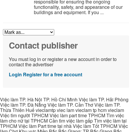
responsible for ensuring the ongoing
functionality, safety, and appearance of our
buildings and equipment. If you ...
Contact publisher
You must log in or register a new account in order to
contact the advertiser
Login
Register for a free account
Việc làm TP. Hà Nội TP. Hồ Chí Minh Việc làm TP. Hải Phòng
Việc làm TP. Đà Nẵng Việc làm TP. Cần Thơ Việc làm TP.
Thừa Thiên Huế vieclamtp viec lam vieclam tp hcm vieclam
Việc tìm người TPHCM Việc làm part time TPHCM Tìm việc
làm cho nữ tại TPHCM Cần tìm việc làm gấp Tìm việc làm tại
TPHCM Việc làm Part time tại nhà Việc làm Tốt TPHCM Việc
làm Chợ Khu vực Miền Bắc Bắc Giang: TP Bắc Giang Bắc