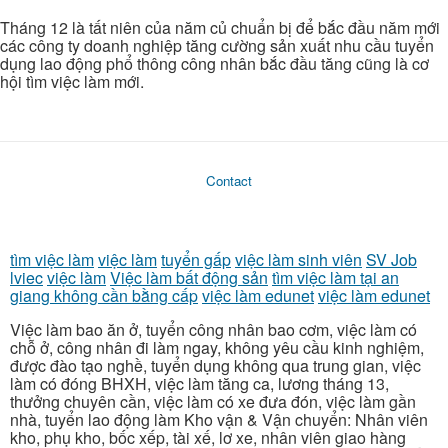
Tháng 12 là tất niên của năm củ chuẩn bị để bắc đầu năm mới
các công ty doanh nghiệp tăng cường sản xuất nhu cầu tuyển
dụng lao động phổ thông công nhân bắc đầu tăng cũng là cơ
hội tìm việc làm mới.
Contact
tìm việc làm
việc làm
tuyển gấp
việc làm sinh viên
SV Job
lviec
việc làm
Việc làm bất động sản
tìm việc làm tại an
giang không cần bằng cấp
việc làm edunet
việc làm edunet
Việc làm bao ăn ở, tuyển công nhân bao cơm, việc làm có
chỗ ở, công nhân đi làm ngay, không yêu cầu kinh nghiệm,
được đào tạo nghề, tuyển dụng không qua trung gian, việc
làm có đóng BHXH, việc làm tăng ca, lương tháng 13,
thưởng chuyên cần, việc làm có xe đưa đón, việc làm gần
nhà, tuyển lao động làm Kho vận & Vận chuyển: Nhân viên
kho, phụ kho, bốc xếp, tài xế, lơ xe, nhân viên giao hàng