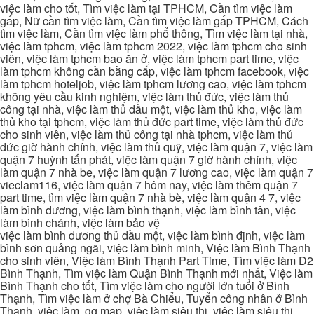
việc làm cho tốt, Tìm việc làm tại TPHCM, Cần tìm việc làm
gấp, Nữ cần tìm việc làm, Cần tìm việc làm gấp TPHCM, Cách
tìm việc làm, Cần tìm việc làm phổ thông, Tìm việc làm tại nhà,
việc làm tphcm, việc làm tphcm 2022, việc làm tphcm cho sinh
viên, việc làm tphcm bao ăn ở, việc làm tphcm part time, việc
làm tphcm không cần bằng cấp, việc làm tphcm facebook, việc
làm tphcm hoteljob, việc làm tphcm lương cao, việc làm tphcm
không yêu cầu kinh nghiệm, việc làm thủ đức, việc làm thủ
công tại nhà, việc làm thủ dầu một, việc làm thủ kho, việc làm
thủ kho tại tphcm, việc làm thủ đức part time, việc làm thủ đức
cho sinh viên, việc làm thủ công tại nhà tphcm, việc làm thủ
đức giờ hành chính, việc làm thủ quỹ, việc làm quận 7, việc làm
quận 7 huỳnh tấn phát, việc làm quận 7 giờ hành chính, việc
làm quận 7 nhà be, việc làm quận 7 lương cao, việc làm quận 7
vieclam116, việc làm quận 7 hôm nay, việc làm thêm quận 7
part time, tìm việc làm quận 7 nhà bè, việc làm quận 4 7, việc
làm bình dương, việc làm bình thạnh, việc làm bình tân, việc
làm bình chánh, việc làm bảo vệ
việc làm bình dương thủ dầu một, việc làm bình định, việc làm
bình sơn quảng ngãi, việc làm bình minh, Việc làm Bình Thạnh
cho sinh viên, Việc làm Bình Thạnh Part Time, Tìm việc làm D2
Bình Thạnh, Tìm việc làm Quận Bình Thạnh mới nhất, Việc làm
Bình Thạnh cho tốt, Tìm việc làm cho người lớn tuổi ở Bình
Thạnh, Tìm việc làm ở chợ Bà Chiểu, Tuyển công nhân ở Bình
Thạnh, việc làm, gg map, việc làm siêu thị, việc làm siêu thị