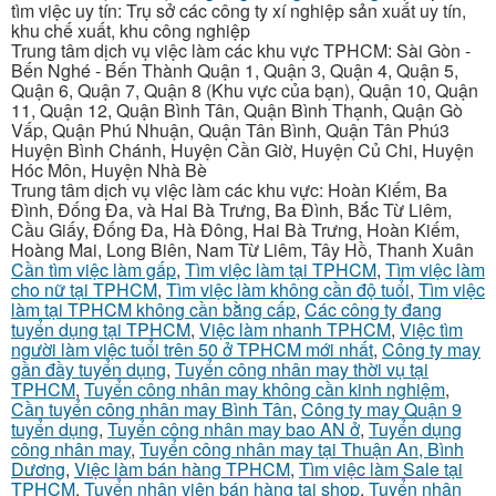
tìm việc uy tín: Trụ sở các công ty xí nghiệp sản xuất uy tín,
khu chế xuất, khu công nghiệp
Trung tâm dịch vụ việc làm các khu vực TPHCM: Sài Gòn -
Bến Nghé - Bến Thành Quận 1, Quận 3, Quận 4, Quận 5,
Quận 6, Quận 7, Quận 8 (Khu vực của bạn), Quận 10, Quận
11, Quận 12, Quận Bình Tân, Quận Bình Thạnh, Quận Gò
Vấp, Quận Phú Nhuận, Quận Tân Bình, Quận Tân Phú3
Huyện Bình Chánh, Huyện Cần Giờ, Huyện Củ Chi, Huyện
Hóc Môn, Huyện Nhà Bè
Trung tâm dịch vụ việc làm các khu vực: Hoàn Kiếm, Ba
Đình, Đống Đa, và Hai Bà Trưng, Ba Đình, Bắc Từ Liêm,
Cầu Giấy, Đống Đa, Hà Đông, Hai Bà Trưng, Hoàn Kiếm,
Hoàng Mai, Long Biên, Nam Từ Liêm, Tây Hồ, Thanh Xuân
Cần tìm việc làm gấp
,
Tìm việc làm tại TPHCM
,
Tìm việc làm
cho nữ tại TPHCM
,
Tìm việc làm không cần độ tuổi
,
Tìm việc
làm tại TPHCM không cần bằng cấp
,
Các công ty đang
tuyển dụng tại TPHCM
,
Việc làm nhanh TPHCM
,
Việc tìm
người làm việc tuổi trên 50 ở TPHCM mới nhất
,
Công ty may
gần đầy tuyển dụng
,
Tuyển công nhân may thời vụ tại
TPHCM
,
Tuyển công nhân may không cần kinh nghiệm
,
Cần tuyển công nhân may Bình Tân
,
Công ty may Quận 9
tuyển dụng
,
Tuyển công nhân may bao AN ở
,
Tuyển dụng
công nhân may
,
Tuyển công nhân may tại Thuận An, Bình
Dương
,
Việc làm bán hàng TPHCM
,
Tìm việc làm Sale tại
TPHCM
,
Tuyển nhân viên bán hàng tại shop
,
Tuyển nhân